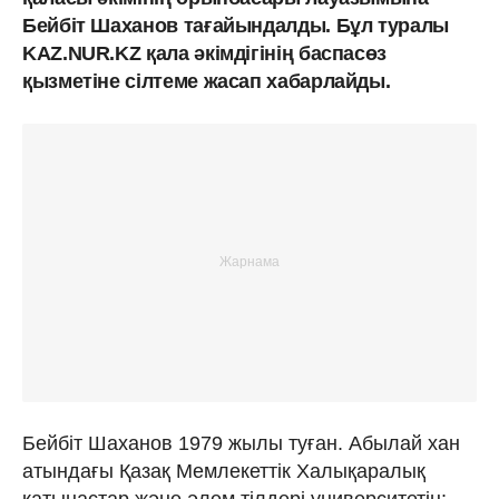
Бейбіт Шаханов тағайындалды. Бұл туралы
KAZ.NUR.KZ қала әкімдігінің баспасөз
қызметіне сілтеме жасап хабарлайды.
Бейбіт Шаханов 1979 жылы туған. Абылай хан
атындағы Қазақ Мемлекеттік Халықаралық
қатынастар және әлем тілдері университетін;