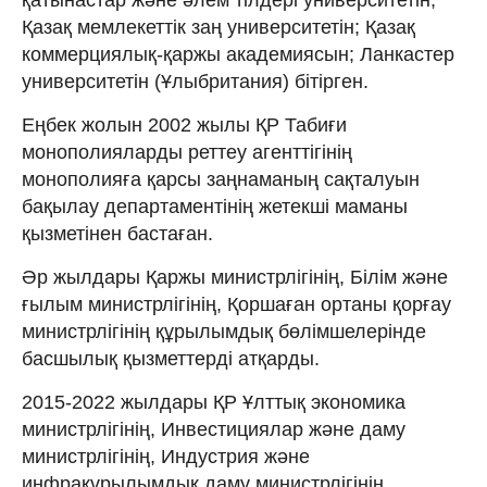
Қазақ мемлекеттік заң университетін; Қазақ
коммерциялық-қаржы академиясын; Ланкастер
университетін (Ұлыбритания) бітірген.
Еңбек жолын 2002 жылы ҚР Табиғи
монополияларды реттеу агенттігінің
монополияға қарсы заңнаманың сақталуын
бақылау департаментінің жетекші маманы
қызметінен бастаған.
Әр жылдары Қаржы министрлігінің, Білім және
ғылым министрлігінің, Қоршаған ортаны қорғау
министрлігінің құрылымдық бөлімшелерінде
басшылық қызметтерді атқарды.
2015-2022 жылдары ҚР Ұлттық экономика
министрлігінің, Инвестициялар және даму
министрлігінің, Индустрия және
инфрақұрылымдық даму министрлігінің