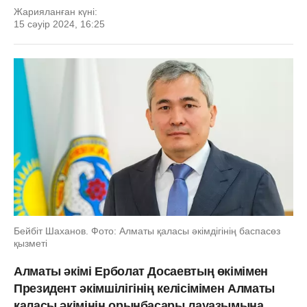
Жарияланған күні:
15 сәуір 2024, 16:25
Бейбіт Шаханов. Фото: Алматы қаласы әкімдігінің баспасөз
қызметі
Алматы әкімі Ерболат Досаевтың өкімімен
Президент әкімшілігінің келісімімен Алматы
қаласы әкімінің орынбасары лауазымына