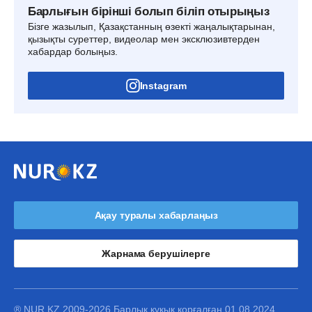
Барлығын бірінші болып біліп отырыңыз
Бізге жазылып, Қазақстанның өзекті жаңалықтарынан,
қызықты суреттер, видеолар мен эксклюзивтерден
хабардар болыңыз.
Instagram
Ақау туралы хабарлаңыз
Жарнама берушілерге
® NUR.KZ 2009-2026 Барлық құқық қорғалған 01.08.2024