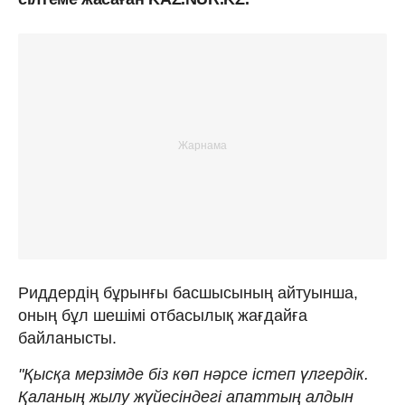
Риддердің бұрынғы басшысының айтуынша,
оның бұл шешімі отбасылық жағдайға
байланысты.
"Қысқа мерзімде біз көп нәрсе істеп үлгердік.
Қаланың жылу жүйесіндегі апаттың алдын