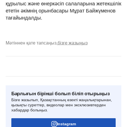
құрылыс және өнеркәсіп салаларына жетекшілік
ететін әкімнің орынбасары Мұрат Байжүменов
тағайындалды.
Мәтіннен қате тапсаңыз,
бізге жазыңыз
Барлығын бірінші болып біліп отырыңыз
Бізге жазылып, Қазақстанның өзекті жаңалықтарынан,
қызықты суреттер, видеолар мен эксклюзивтерден
хабардар болыңыз.
Instagram