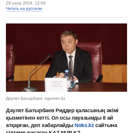
29 сәуір 2024, 12:59
Читать на русском
Дәулет Батырбаев: egemen.kz
Дәулет Батырбаев Риддер қаласының әкімі
қызметінен кетті. Ол осы лауазымды 8 ай
атқарған, деп хабарлайды
Noks.kz
сайтына
сілтеме жасаған KAZ.NUR.KZ.