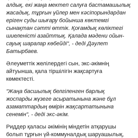
алдық, екі жаңа мектеп салуға бастамашылық
жасадық, тұрғын үйлер мен кәсіпорындардан
еріген суды шығару бойынша көктемгі
сынақтан сәтті өттік. Қоғамдық көліктегі
шиеленісті азайттық. Қалада мәдени ойын-
сауық шаралар көбейді", - деді Дәулет
Батырбаев.
Әлеуметтік желілердегі сын, экс-әкімнің
айтуынша, қала тіршілігін жақсартуға
көмектесті.
"Жаңа басшылық белгіленген барлық
жоспарды жүзеге асыратынына және бұл
азаматтардың өмірін жақсартатынына
сенемін", - деді экс-әкім.
Риддер қаласы әкімінің міндетін атқарушы
болып тұрғын үй-коммуналдық шаруашылық,