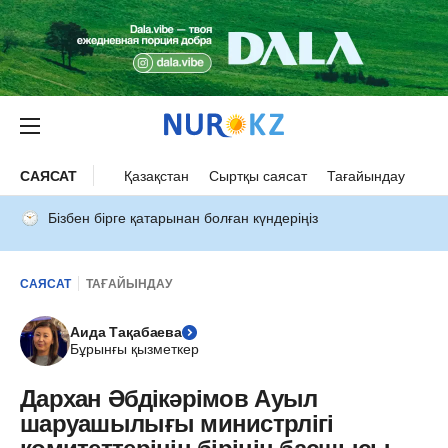
САЯСАТ
Қазақстан
Сыртқы саясат
Тағайындау
Бізбен бірге қатарынан болған күндеріңіз
САЯСАТ
ТАҒАЙЫНДАУ
Аида Тақабаева
Бұрынғы қызметкер
Дархан Әбдікәрімов Ауыл
шаруашылығы министрлігі