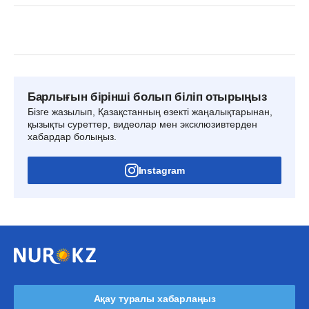
Барлығын бірінші болып біліп отырыңыз
Бізге жазылып, Қазақстанның өзекті жаңалықтарынан,
қызықты суреттер, видеолар мен эксклюзивтерден
хабардар болыңыз.
Instagram
Ақау туралы хабарлаңыз