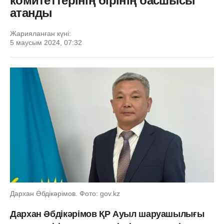
комитеттерінің бірінің басшысы
атанды
Жарияланған күні:
5 маусым 2024, 07:32
Дархан Әбдікәрімов. Фото: gov.kz
Дархан Әбдікәрімов ҚР Ауыл шаруашылығы