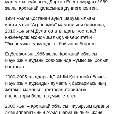
мәліметке сүйенсек, Дархан Есентемірұлы 1969
жылы Қостанай қаласында дүниеге келген.
1994 жылы Қостанай ауыл шаруашылығы
институтын "Агрономия" мамандығы бойынша,
2016 жылы М.Дулатов атындағы Қостанай
инженерлік-экономикалық университетін
"Экономика" мамандығы бойынша бітірген.
Еңбек жолын 1986 жылы Қостанай облысы
Науырзым ауданы совхозында жұмысшы болып
бастаған.
2000-2005 жылдары ҚР АШМ Қостанай облысы
Науырзым аудандық аумақтық басқармасының
жетекші маманы – фитосанитариялық
инспекторы болып жұмыс істеген.
2005 жыл – Қостанай облысы Науырзым ауданы
әкімі аппаратының Ауыл шаруашылығы және