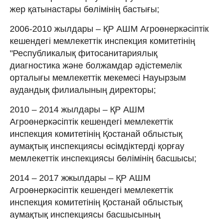
жер қатынастары бөлімінің бастығы;
2006-2010 жылдары – ҚР АШМ Агроөнеркәсіптік
кешендегі мемлекеттік инспекция комитетінің
"Республикалық фитосанитариялық
диагностика және болжамдар әдістемелік
орталығы мемлекеттік мекемесі Науырзым
аудандық филиалының директоры;
2010 – 2014 жылдары – ҚР АШМ
Агроөнеркәсіптік кешендегі мемлекеттік
инспекция комитетінің Қостанай облыстық
аумақтық инспекциясы өсімдіктерді қорғау
мемлекеттік инспекциясы бөлімінің басшысы;
2014 – 2017 жжылдары – ҚР АШМ
Агроөнеркәсіптік кешендегі мемлекеттік
инспекция комитетінің Қостанай облыстық
аумақтық инспекциясы басшысының