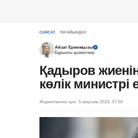
САЯСАТ
ТАҒАЙЫНДАУ
Айзат Ермекқызы
Бұрынғы қызметкер
Қадыров жиені
көлік министрі 
Жарияланған күні:
5 маусым 2024, 07:58