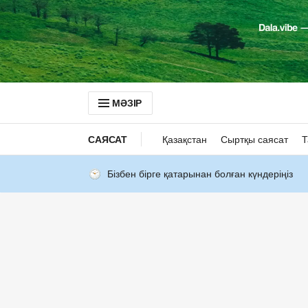
МӘЗІР
САЯСАТ
Қазақстан
Сыртқы саясат
Т
Бізбен бірге қатарынан болған күндеріңіз