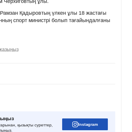
м Черхиговтың ұлы.
н Рамзан Қадыровтың үлкен ұлы 18 жастағы
ның спорт министрі болып тағайындалғаны
 жазыңыз
рыңыз
Instagram
тарынан, қызықты суреттер,
лыңыз.