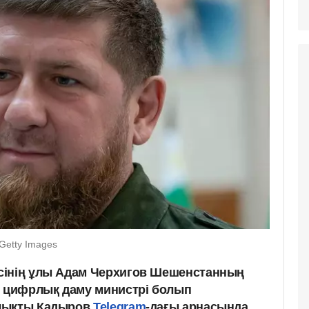
Getty Images
сінің ұлы Адам Черхигов Шешенстанның
е цифрлық даму министрі болып
алықты Қадыров
Telegram
-дағы арнасында