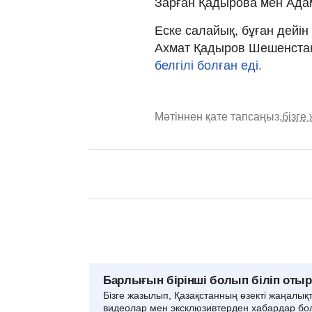
Зарған Қадырова мен Ада
Еске салайық, бұған дейі
Ахмат Қадыров Шешенстан
белгілі болған еді.
Мәтіннен қате тапсаңыз,
бізге
Барлығын бірінші болып біліп оты
Бізге жазылып, Қазақстанның өзекті жаңалық
видеолар мен эксклюзивтерден хабардар бо