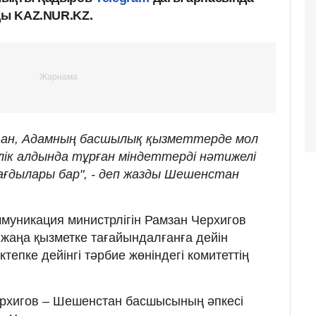
ды KAZ.NUR.KZ.
тан, Адамның басшылық қызметтерде мол
лік алдында тұрған міндеттерді нәтижелі
ағдылары бар", - деп жазды Шешенстан
ммуникация министрлігін Рамзан Черхигов
 жаңа қызметке тағайындалғанға дейін
тепке дейінгі тәрбие жөніндегі комитеттің
рхигов – Шешенстан басшысының әпкесі