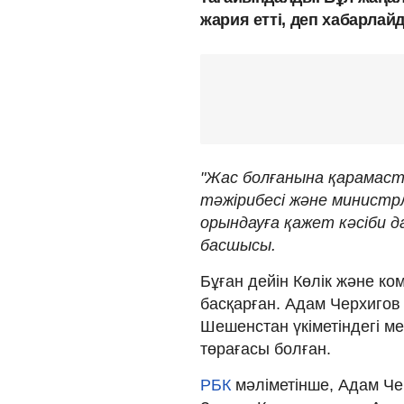
жария етті, деп хабарлай
"Жас болғанына қарамас
тәжірибесі және министр
орындауға қажет кәсіби д
басшысы.
Бұған дейін Көлік және ко
басқарған. Адам Черхигов
Шешенстан үкіметіндегі мек
төрағасы болған.
РБК
мәліметінше, Адам Че