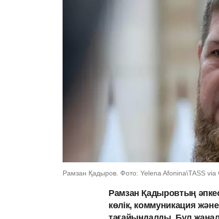
Рамзан Қадыров. Фото: Yelena Afonina\TASS via 
Рамзан Қадыровтың әпке
көлік, коммуникация жән
тағайындалды. Бұл жаң