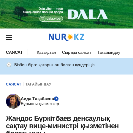
САЯСАТ
Қазақстан
Сыртқы саясат
Тағайындау
Бізбен бірге қатарынан болған күндеріңіз
САЯСАТ
ТАҒАЙЫНДАУ
Аида Тақабаева
Бұрынғы қызметкер
Жандос Бүркітбаев денсаулық
сақтау вице-министрі қызметінен