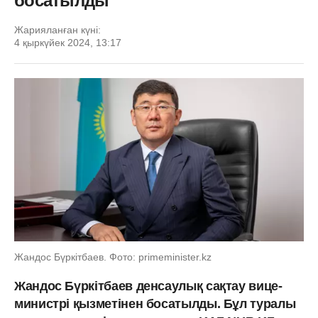
босатылды
Жарияланған күні:
4 қыркүйек 2024, 13:17
Жандос Бүркітбаев. Фото: primeminister.kz
Жандос Бүркітбаев денсаулық сақтау вице-
министрі қызметінен босатылды. Бұл туралы