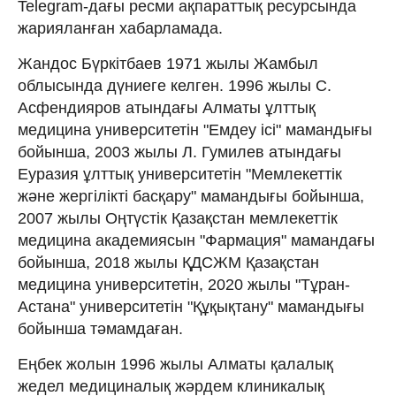
Telegram-дағы ресми ақпараттық ресурсында
жарияланған хабарламада.
Жандос Бүркітбаев 1971 жылы Жамбыл
облысында дүниеге келген. 1996 жылы C.
Асфендияров атындағы Алматы ұлттық
медицина университетін "Емдеу ісі" мамандығы
бойынша, 2003 жылы Л. Гумилев атындағы
Еуразия ұлттық университетін "Мемлекеттік
және жергілікті басқару" мамандығы бойынша,
2007 жылы Оңтүстік Қазақстан мемлекеттік
медицина академиясын "Фармация" мамандағы
бойынша, 2018 жылы ҚДСЖМ Қазақстан
медицина университетін, 2020 жылы "Тұран-
Астана" университетін "Құқықтану" мамандығы
бойынша тәмамдаған.
Еңбек жолын 1996 жылы Алматы қалалық
жедел медициналық жәрдем клиникалық