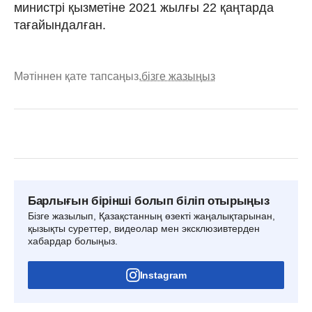
министрі қызметіне 2021 жылғы 22 қаңтарда
тағайындалған.
Мәтіннен қате тапсаңыз,
бізге жазыңыз
Барлығын бірінші болып біліп отырыңыз
Бізге жазылып, Қазақстанның өзекті жаңалықтарынан,
қызықты суреттер, видеолар мен эксклюзивтерден
хабардар болыңыз.
Instagram