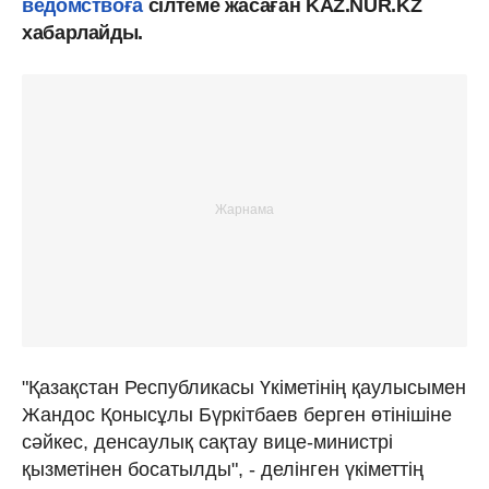
ведомствоға
сілтеме жасаған KAZ.NUR.KZ
хабарлайды.
"Қазақстан Республикасы Үкіметінің қаулысымен
Жандос Қонысұлы Бүркітбаев берген өтінішіне
сәйкес, денсаулық сақтау вице-министрі
қызметінен босатылды", - делінген үкіметтің