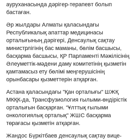
ауруханасында дәрігер-терапевт болып
бастаған.
Әр жылдары Алматы қаласындағы
Республикалық апаттар медицинасы
орталығының дәрігері, Денсаулық сақтау
министрлігінің бас маманы, бөлім басшысы,
басқарма басшысы, ҚР Парламенті Мәжілісінің
Әлеуметтік-мәдени даму комитетінің қызметін
қамтамасыз ету бөлімі меңгерушісінің
орынбасары қызметтерін атқарған.
Астана қаласындағы "Қан орталығы" ШЖҚ
МКҚК-да, Трансфузиология ғылыми-өндірістік
орталығын басқарған. "Ұлттық ғылыми
онкологиялық орталық" ЖШС басқарма
төрағасы қызметін атқарған.
Жандос Бүркітбаев денсаулық сақтау вице-