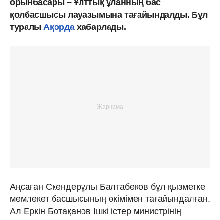
орынбасары – Ұлттық ұланның бас
қолбасшысы лауазымына тағайындалды. Бұл
туралы
Ақорда
хабарлады.
Аңсаған Скендерұлы Балтабеков бұл қызметке
мемлекет басшысының өкімімен тағайындалған.
Ал Еркін Ботақанов Ішкі істер министрінің