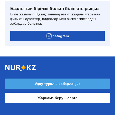
Барлығын бірінші болып біліп отырыңыз
Бізге жазылып, Қазақстанның өзекті жаңалықтарынан,
қызықты суреттер, видеолар мен эксклюзивтерден
хабардар болыңыз.
Instagram
Ақау туралы хабарлаңыз
Жарнама берушілерге