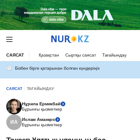
САЯСАТ
Қазақстан
Сыртқы саясат
Тағайындау
Бізбен бірге қатарынан болған күндеріңіз
САЯСАТ
ТАҒАЙЫНДАУ
Нұрила Ермекбай
Бұрынғы қызметкер
Ислам Аманқос
ИА
Бұрынғы қызметкер