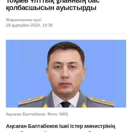
Тоқаев Ұлттық ұланның бас
қолбасшысын ауыстырды
Жарияланған күні:
18 қыркүйек 2024, 14:38
Аңсаған Балтабеков. Фото: МКҚ
Аңсаған Балтабеков Ішкі істер министрінің