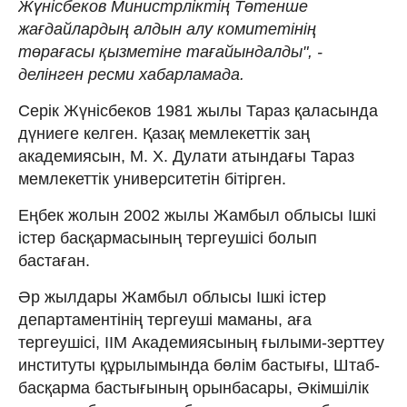
Жүнісбеков Министрліктің Төтенше
жағдайлардың алдын алу комитетінің
төрағасы қызметіне тағайындалды", -
делінген ресми хабарламада.
Серік Жүнісбеков 1981 жылы Тараз қаласында
дүниеге келген. Қазақ мемлекеттік заң
академиясын, М. Х. Дулати атындағы Тараз
мемлекеттік университетін бітірген.
Еңбек жолын 2002 жылы Жамбыл облысы Ішкі
істер басқармасының тергеушісі болып
бастаған.
Әр жылдары Жамбыл облысы Ішкі істер
департаментінің тергеуші маманы, аға
тергеушісі, ІІМ Академиясының ғылыми-зерттеу
институты құрылымында бөлім бастығы, Штаб-
басқарма бастығының орынбасары, Әкімшілік