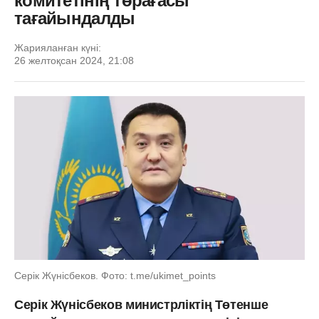
комитетінің төрағасы
тағайындалды
Жарияланған күні:
26 желтоқсан 2024, 21:08
Серік Жүнісбеков. Фото: t.me/ukimet_points
Серік Жүнісбеков министрліктің Төтенше