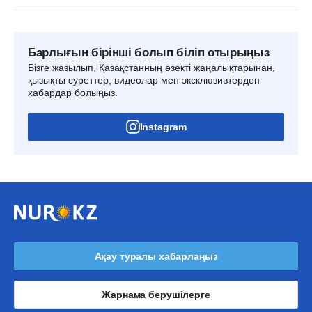
Барлығын бірінші болып біліп отырыңыз
Бізге жазылып, Қазақстанның өзекті жаңалықтарынан,
қызықты суреттер, видеолар мен эксклюзивтерден
хабардар болыңыз.
Instagram
Ақау туралы хабарлаңыз
Жарнама берушілерге