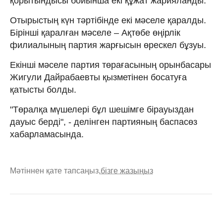
қорытындысы бойынша екі құжат жарияланды.
Отырыстың күн тәртібінде екі мәселе қаралды.
Бірінші қаралған мәселе – Ақтөбе өңірлік
филиалының партия жарғысын өрескел бұзуы.
Екінші мәселе партия төрағасының орынбасары
Жигули Дайрабаевты қызметінен босатуға
қатысты болды.
"Төралқа мүшелері бұл шешімге бірауыздан
дауыс берді", - делінген партияның баспасөз
хабарламасында.
Мәтіннен қате тапсаңыз,
бізге жазыңыз