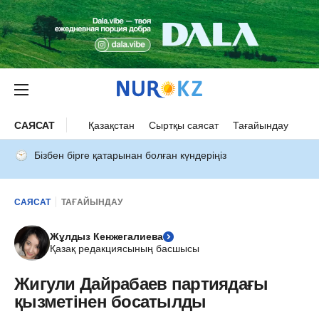
САЯСАТ
Қазақстан
Сыртқы саясат
Тағайындау
Бізбен бірге қатарынан болған күндеріңіз
САЯСАТ
ТАҒАЙЫНДАУ
Жұлдыз Кенжегалиева
Қазақ редакциясының басшысы
Жигули Дайрабаев партиядағы
қызметінен босатылды