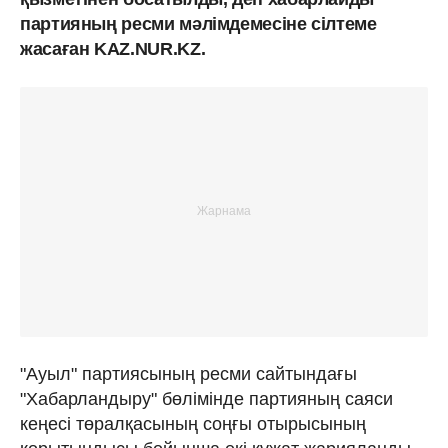
партияның ресми мәлімдемесіне сілтеме
жасаған KAZ.NUR.KZ.
"Ауыл" партиясының ресми сайтындағы
"Хабарландыру" бөлімінде партияның саяси
кеңесі төралқасының соңғы отырысының