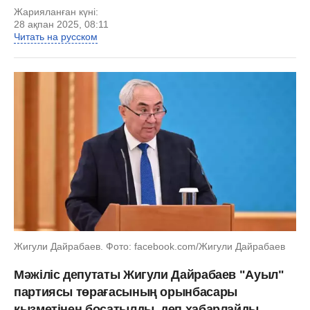
Жарияланған күні:
28 ақпан 2025, 08:11
Читать на русском
Жигули Дайрабаев. Фото: facebook.com/Жигули Дайрабаев
Мәжіліс депутаты Жигули Дайрабаев "Ауыл"
партиясы төрағасының орынбасары
қызметінен босатылды, деп хабарлайды