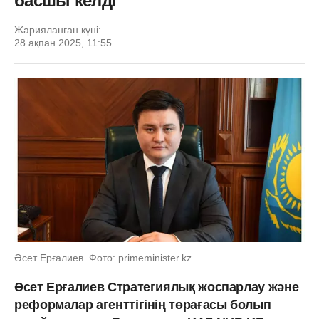
басшы келді
Жарияланған күні:
28 ақпан 2025, 11:55
Әсет Ерғалиев. Фото: primeminister.kz
Әсет Ерғалиев Стратегиялық жоспарлау және
реформалар агенттігінің төрағасы болып