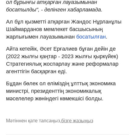
ол бұрынғы атқарған лауазымынан
босатылды", - делінген хабарламада.
Ал бұл қызметті атқарған Жандос Нұрланұлы
Шаймарданов мемлекет басшысының
жарлығымен лауазымынан
босатылған
.
Айта кетейік, Әсет Ерғалиев бұған дейін де
(2022 жылғы қаңтар - 2023 жылғы қыркүйек)
Стратегиялық жоспарлау және реформалар
агенттігін басқарған еді.
Бұдан бөлек ол еліміздің ұлттық экономика
министрі, президенттің экономикалық
мәселелер жөніндегі көмекшісі болды.
Мәтіннен қате тапсаңыз,
бізге жазыңыз