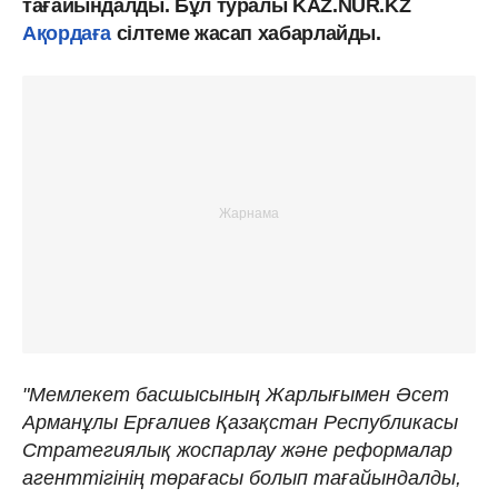
тағайындалды. Бұл туралы KAZ.NUR.KZ
Ақордаға
сілтеме жасап хабарлайды.
"Мемлекет басшысының Жарлығымен Әсет
Арманұлы Ерғалиев Қазақстан Республикасы
Стратегиялық жоспарлау және реформалар
агенттігінің төрағасы болып тағайындалды,