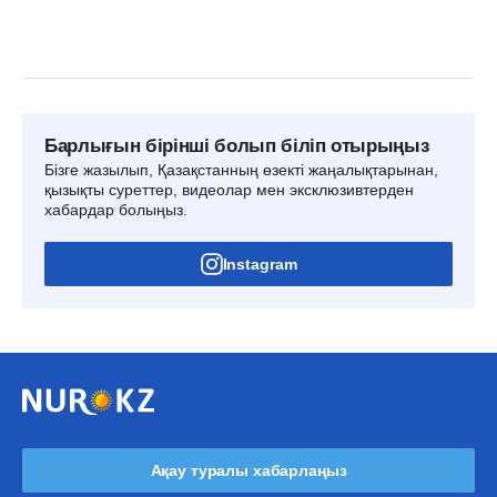
Барлығын бірінші болып біліп отырыңыз
Бізге жазылып, Қазақстанның өзекті жаңалықтарынан,
қызықты суреттер, видеолар мен эксклюзивтерден
хабардар болыңыз.
Instagram
Ақау туралы хабарлаңыз