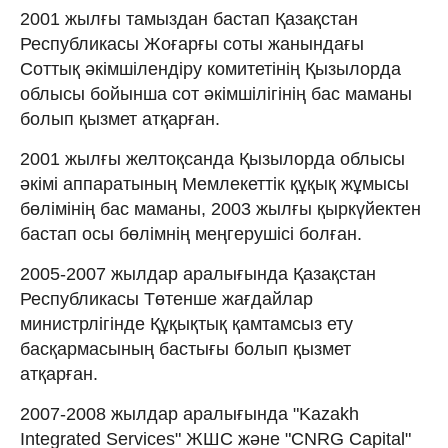
2001 жылғы тамыздан бастап Қазақстан
Республикасы Жоғарғы соты жанындағы
Соттық әкімшілендіру комитетінің Қызылорда
облысы бойынша сот әкімшілігінің бас маманы
болып қызмет атқарған.
2001 жылғы желтоқсанда Қызылорда облысы
әкімі аппаратының Мемлекеттік құқық жұмысы
бөлімінің бас маманы, 2003 жылғы қыркүйектен
бастап осы бөлімнің меңгерушісі болған.
2005-2007 жылдар аралығында Қазақстан
Республикасы Төтенше жағдайлар
министрлігінде Құқықтық қамтамсыз ету
басқармасының бастығы болып қызмет
атқарған.
2007-2008 жылдар аралығында "Kazakh
Integrated Services" ЖШС және "CNRG Capital"