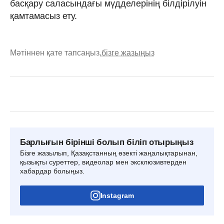
басқару саласындағы мүдделерінің білдірілуін
қамтамасыз ету.
Мәтіннен қате тапсаңыз,
бізге жазыңыз
Барлығын бірінші болып біліп отырыңыз
Бізге жазылып, Қазақстанның өзекті жаңалықтарынан,
қызықты суреттер, видеолар мен эксклюзивтерден
хабардар болыңыз.
Instagram