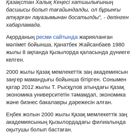
Қазақстан Халық Кеңесі хатшылығының
басшысы болып тағайындалды, ол бұрынғы
атқарған лауазымынан босатылды", - делінген
хабарламада.
Ақорданың
ресми сайтында
жарияланған
мәлімет бойынша, Қанатбек Жайсанбаев 1980
жылы 8 ақпанда Қызылорда қаласында дүниеге
келген.
2000 жылы Қазақ мемлекеттік заң академиясын
заңгер мамандығы бойынша бітірген. Сонымен
қатар 2012 жылы Т. Рысқұлов атындағы Қазақ
экономика университетін тәмамдап, экономика
және бизнес бакалавры дәрежесін алған.
Еңбек жолын 2000 жылы Қазақ мемлекеттік заң
академиясының Қызылордадағы филиалында
оқытушы болып бастаған.