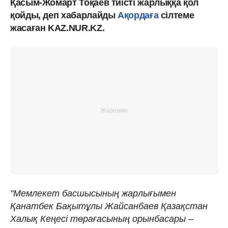
Қасым-Жомарт Тоқаев тиісті жарлыққа қол
қойды, деп хабарлайды
Ақордаға
сілтеме
жасаған KAZ.NUR.KZ.
"Мемлекет басшысының жарлығымен
Қанатбек Бақытұлы Жайсанбаев Қазақстан
Халық Кеңесі төрағасының орынбасары –