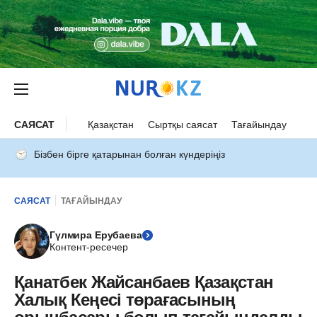
САЯСАТ
Қазақстан
Сыртқы саясат
Тағайындау
Бізбен бірге қатарынан болған күндеріңіз
САЯСАТ
ТАҒАЙЫНДАУ
Гүлмира Ерубаева
Контент-ресечер
Қанатбек Жайсанбаев Қазақстан
Халық Кеңесі төрағасының