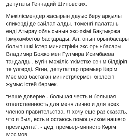
депутаты Геннадий Шиповских.
Мәжілісмендер жасырын дауыс беру арқылы
спикерді де сайлап алды. Төменгі палатаны
енді Атырау облысының экс-әкімі Бақтықожа
Ізмұхамбетов басқарады. Ал, оның орынбасары
болып Ішкі істер министрінің экс-орынбасары
Владимир Божко мен Гүлмира Исимбаева
таңдалды. Бүгін Мәжіліс Үкіметке сенім білдіріп
те үлгерді. Яғни, депутаттар премьер Кәрім
Мәсімов бастаған министрлермен бірлесіп
жұмыс істей бермек.
"Ваше доверие - большая честь и большая
ответственность для меня лично и для всех
членов правительства. Я хочу еще раз сказать,
что я был, есть и остаюсь помощником нашего
президента", - деді премьер-министр Кәрім
Мәсімов.