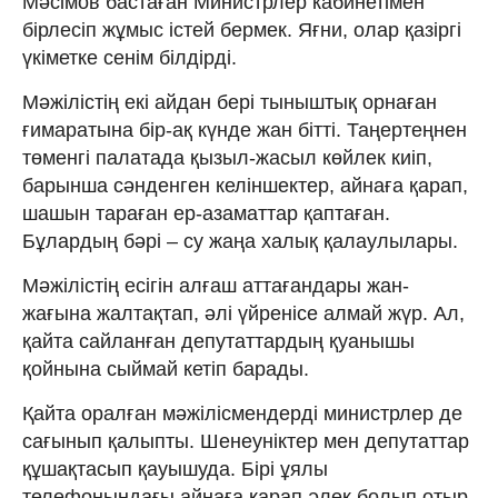
Мәсімов бастаған Министрлер кабинетімен
бірлесіп жұмыс істей бермек. Яғни, олар қазіргі
үкіметке сенім білдірді.
Мәжілістің екі айдан бері тыныштық орнаған
ғимаратына бір-ақ күнде жан бітті. Таңертеңнен
төменгі палатада қызыл-жасыл көйлек киіп,
барынша сәнденген келіншектер, айнаға қарап,
шашын тараған ер-азаматтар қаптаған.
Бұлардың бәрі – су жаңа халық қалаулылары.
Мәжілістің есігін алғаш аттағандары жан-
жағына жалтақтап, әлі үйренісе алмай жүр. Ал,
қайта сайланған депутаттардың қуанышы
қойнына сыймай кетіп барады.
Қайта оралған мәжілісмендерді министрлер де
сағынып қалыпты. Шенеуніктер мен депутаттар
құшақтасып қауышуда. Бірі ұялы
телефонындағы айнаға қарап әлек болып отыр.