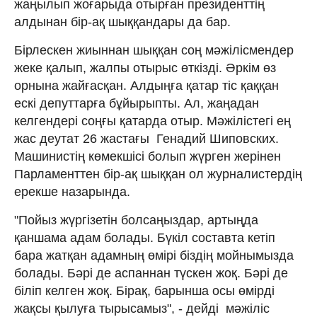
жаңылып жоғарыда отырған президенттің
алдынан бір-ақ шыққандары да бар.
Бірлескен жиыннан шыққан соң мәжілісмендер
жеке қалып, жалпы отырыс өткізді. Әркім өз
орнына жайғасқан. Алдыңға қатар тіс қаққан
ескі депуттарға бұйырыпты. Ал, жаңадан
келгендері соңғы қатарда отыр. Мәжілістегі ең
жас деутат 26 жастағы Генадий Шиповских.
Машинистің көмекшісі болып жүрген жерінен
Парламенттен бір-ақ шыққан ол журналистердің
ерекше назарында.
"Пойыз жүргізетін болсаңыздар, артыңда
қаншама адам болады. Бүкіл составта кетіп
бара жатқан адамның өмірі біздің мойнымызда
болады. Бәрі де аспаннан түскен жоқ. Бәрі де
біліп келген жоқ. Бірақ, барынша осы өмірді
жақсы қылуға тырысамыз", - дейді мәжіліс