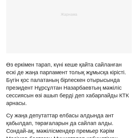
Өз еркімен тарап, күні кеше қайта сайланған
ескі де жаңа парламент толық жұмысқа кірісті.
Бүгін қос палатаның бірлескен отырысында
президент Нұрсұлтан Назарбаевтың мәжіліс
сессиясын өзі ашып берді деп хабарлайды КТК
арнасы.
Су жаңа депутаттар елбасы алдында ант
қабылдап, төрағаларын да сайлап алды.
Сондай-ақ, мәжілісмендер премьер Кәрім