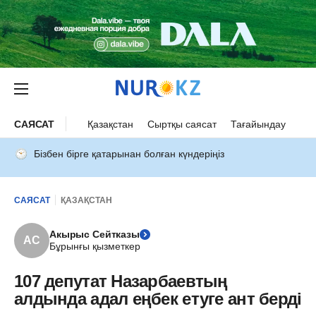
САЯСАТ
Қазақстан
Сыртқы саясат
Тағайындау
Бізбен бірге қатарынан болған күндеріңіз
САЯСАТ
ҚАЗАҚСТАН
Акырыс Сейтказы
АС
Бұрынғы қызметкер
107 депутат Назарбаевтың
алдында адал еңбек етуге ант берді