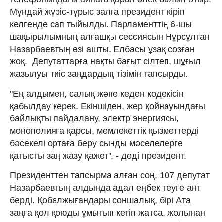
Мұндай жүріс-тұрыс залға президент кіріп
келгенде сап тыйылды. Парламенттің 6-шы
шақырылымның алғашқы сессиясын Нұрсұлтан
Назарбаевтың өзі ашты. Елбасы ұзақ созған
жоқ. Депутаттарға нақты бағыт сілтеп, шұғыл
жазылуы тиіс заңдардың тізімін тапсырды.
"Ең алдымен, салық және кеден кодекісін
қабылдау керек. Екіншіден, жер қойнауындағы
байлықты пайдалану, электр энергиясы,
монополияға қарсы, мемлекеттік қызметтерді
бәсекелі ортаға беру сынды мәселелерге
қатысты заң жазу қажет", - деді президент.
Президенттен тапсырма алған соң, 107 депутат
Назарбаевтың алдында адал еңбек теуге ант
берді. Қобалжығандары соншалық, бірі Ата
заңға қол қоюды ұмытып кетіп жатса, жолынан