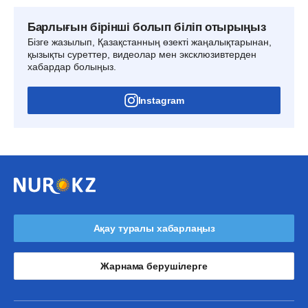
Барлығын бірінші болып біліп отырыңыз
Бізге жазылып, Қазақстанның өзекті жаңалықтарынан,
қызықты суреттер, видеолар мен эксклюзивтерден
хабардар болыңыз.
Instagram
Ақау туралы хабарлаңыз
Жарнама берушілерге