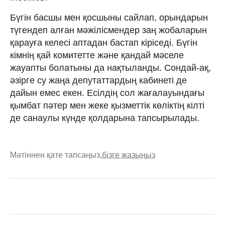
Бүгін басшы мен қосшыны сайлап, орындарын
түгендеп алған мәжілісмендер заң жобаларын
қарауға келесі аптадан бастап кіріседі. Бүгін
кімнің қай комитетте және қандай мәселе
жауапты болатыны да нақтыланды. Сондай-ақ,
әзірге су жаңа депутаттардың кабинеті де
дайын емес екен. Есілдің сол жағалауындағы
қымбат пәтер мен жеке қызметтік көліктің кілті
де санаулы күнде қолдарына тапсырылады.
Мәтіннен қате тапсаңыз,
бізге жазыңыз