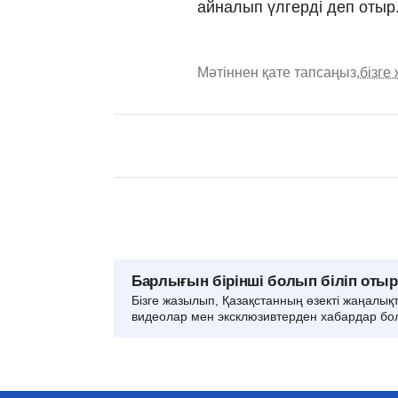
айналып үлгерді деп отыр
Мәтіннен қате тапсаңыз,
бізге
Барлығын бірінші болып біліп оты
Бізге жазылып, Қазақстанның өзекті жаңалық
видеолар мен эксклюзивтерден хабардар бо