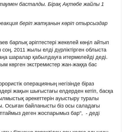
қтаумен басталды. Бірақ Ақтөбе жайлы 1
і реакция беріп жатқанын көріп отырсыздар
ев барлық әріптестері жекелей көңіл айтып
соң, 2011 жылы елді дүрліктірген облыста
жаңа шаралар қабылдауға итермелейді деді.
сым көрген экстремистер жан-жаққа бас
рористік операцияның негізінде біраз
лдері жақын шығыстағы елдерден кетіп, басқа
қылмыстық әрекеттерін ауыстыру туралы
ы. Осыған байланысты біз осы саладағы
аптаймыз деген жоспарымыз бар", - деді