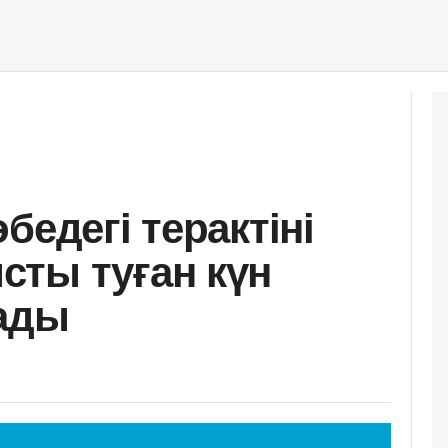
бедегі терактіні
ты туған күн
тады