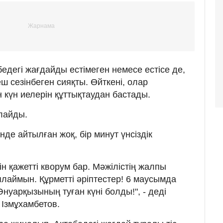
едегі жағдайды естімеген немесе естісе де,
 сезінбеген сияқты. Өйткені, олар
 күн иелерін құттықтаудан бастады.
лайды.
інде айтылған жоқ, бір минут үнсіздік
 қажетті кворум бар. Мәжілістің жалпы
аймын. Құрметті әріптестер! 6 маусымда
нуарқызының туған күні болды!", - деді
 Ізмұхамбетов.