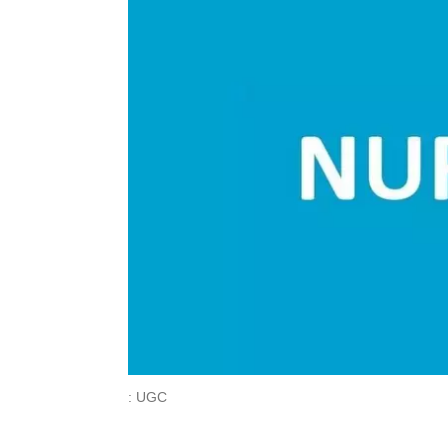
: UGC