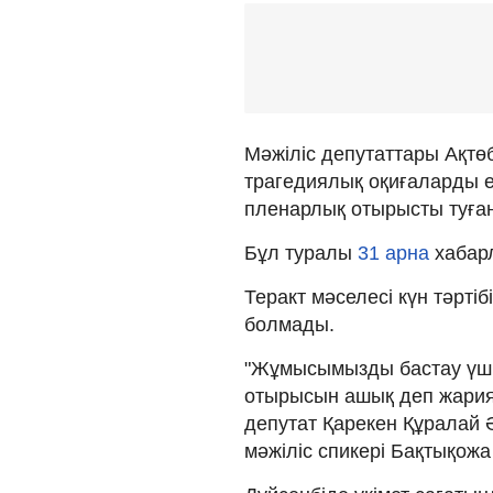
Мәжіліс депутаттары Ақтөб
трагедиялық оқиғаларды еш
пленарлық отырысты туған
Бұл туралы
31 арна
хабар
Теракт мәселесі күн тәртіб
болмады.
"Жұмысымызды бастау үшін
отырысын ашық деп жариял
депутат Қарекен Құралай Ә
мәжіліс спикері Бақтықожа