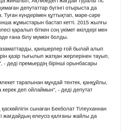
да жиналып, Ақтөбедегі жағдай туралы тіс
 қимаған депутаттар бүгінгі отырыста да
з. Туған күндерімен құттықтап, мәре-сәре
йынша жұмыстарын бастап кетті. 2015 жылғы
есі қаралып біткен соң үкімет өкілдері мен
зде ғана білу мүмкін болды.
азаматтарды, қанішерлер ғой былай алып
рін қазір тығылып жатқан жерлерінен тауып,
, - деді премьердің бірінші орынбасары
екет тарапынан мұндай тентек, қанқұйлы,
керек деп ойлаймын", - деді депутат
қаскөйлігін сынаған Бекболат Тілеуханнан
гі жағдайдың елеусіз қалғаны жайлы да