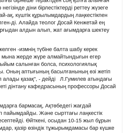
ылғы бірнеше терактіден соң қолға алынған
 негізінде діни бірлестіктерді реттеу жүзеге
й-ақ, күштік құрылымдардың лаңкестікпен
ілген-ді. Алайда теолог Досай Кенжетай ең
рғыдан алдын алып, жат ағымдарға шектеу
келген -измнің түбіне балта шабу керек
ші мына жерде жүре алмайтындығын егер
тыйым салынған болса, психологиялық
ы. Оның аптығының басылғанының өзі жетіп
п алады қазақ", - дейді Л.Гумилев атындағы
теті дінтану кафедрасының профессоры Досай
дарға бармасақ, Ақтөбедегі жағдай
п пайымдайды. Және сырттағы лаңкестік
есептейді. Өйткені, осыдан 10-15 жыл бұрын
мдар, қазір өзіндік тұжырымдамасы бар күшке