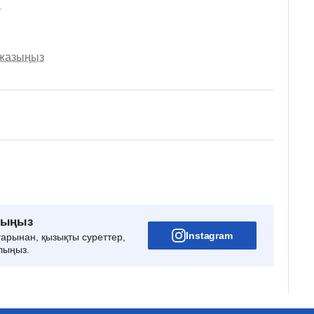
.
 жазыңыз
рыңыз
Instagram
тарынан, қызықты суреттер,
лыңыз.