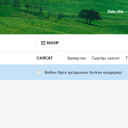
МӘЗІР
САЯСАТ
Қазақстан
Сыртқы саясат
Т
Бізбен бірге қатарынан болған күндеріңіз