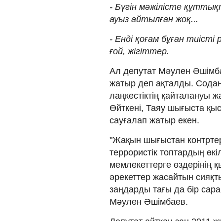
- Бүгін мәжілісте құтты
ауыз айтылған жоқ...
- Енді қоғам бұған тиіст
ғой, жігіттер.
Ал депутат Мәулен Әшімба
жатыр деп ақталды. Содан 
лаңкестіктің қайталануы 
Өйткені, Таяу шығыста қы
сауғалап жатыр екен.
"Жақын шығыстан контртер
террористік топтардың өкі
мемлекеттерге өздерінің 
әрекеттер жасайтын сияқт
заңдарды тағы да бір сар
Мәулен Әшімбаев.