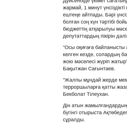
Дүйсенбіде үкімет сағатын
жармай, 1 минут үнсіздікті
ештеңе айтпады. Бәрі үнсі
болған соң күн тәртібі бо
бюджеттің атқарылуы мәсел
депутаттардың пікірін дәлі
"Осы оқиғаға байланысты 
келген кезде, солардың бә
жою мәселесі жүріп жатыр"
Бақытжан Сағынтаев.
"Жалпы мұндай жерде мемл
терроршыларға қатты жаза 
Бекболат Тілеухан.
Дін атын жамылғандардың 
бүгінгі отырыста Ақтөбеде
сұралды.