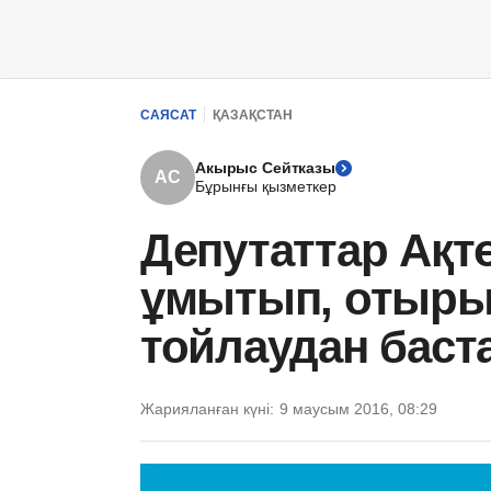
САЯСАТ
ҚАЗАҚСТАН
Акырыс Сейтказы
АС
Бұрынғы қызметкер
Депутаттар Ақтө
ұмытып, отырыс
тойлаудан бас
Жарияланған күні:
9 маусым 2016, 08:29