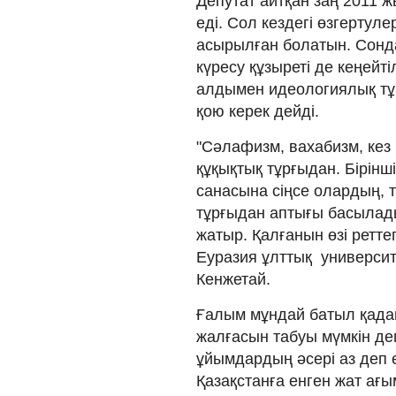
Депутат айтқан заң 2011 ж
еді. Сол кездегі өзгертулер
асырылған болатын. Сонда
күресу құзыреті де кеңейт
алдымен идеологиялық тұ
қою керек дейді.
"Сәлафизм, вахабизм, кез 
құқықтық тұрғыдан. Бірін
санасына сіңсе олардың, 
тұрғыдан аптығы басылад
жатыр. Қалғанын өзі ретте
Еуразия ұлттық универси
Кенжетай.
Ғалым мұндай батыл қадам
жалғасын табуы мүмкін де
ұйымдардың әсері аз деп 
Қазақстанға енген жат ағы