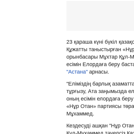
23 қараша күні бүкіл қаза
Құжатты таныстырған «Нұр
орынбасары Мұхтар Құл-
есімін Елордаға беру ба
"Астана"
арнасы.
"Еліміздің барлық азаматт
тұрғызу, Ата заңымызда е
оның есімін елордаға бер
«Нұр Отан» партиясы төра
Мұхаммед.
Кездесуді ашқан "Нұр Ота
Құл-Мұхаммед тәуелсіз Қаз