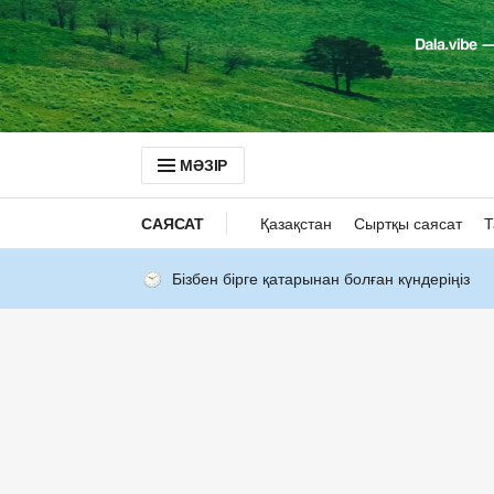
МӘЗІР
САЯСАТ
Қазақстан
Сыртқы саясат
Т
Бізбен бірге қатарынан болған күндеріңіз