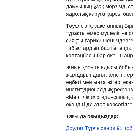
дамуының ұзақ мерзімді ст
ядролық қаруға қарсы ба
Тәуелсіз Қазақстанның Бірі
тұрақты емес мүшелігіне с
сияқты тарихи шешімдерге
табыстардың барлығында
қолтаңбасы бар екенін ай
Жиын қорытындысы бойынш
жылдарындағы жетістіктер
еңбегі мен ынта-жігері ек
институционалдық реформа
«Мәңгілік ел» идеясының 
екендігі де атап көрсетілге
Тағы да оқыңыздар:
Дәулет Тұрлыханов 91 тоб