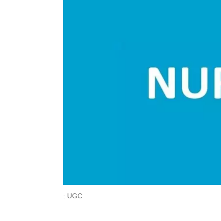
: UGC