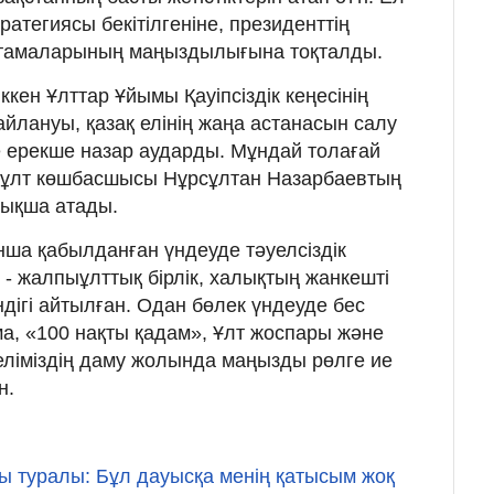
ратегиясы бекітілгеніне, президенттің
стамаларының маңыздылығына тоқталды.
ккен Ұлттар Ұйымы Қауіпсіздік кеңесінің
айлануы, қазақ елінің жаңа астанасын салу
 ерекше назар аударды. Мұндай толағай
 ұлт көшбасшысы Нұрсұлтан Назарбаевтың
рықша атады.
а қабылданған үндеуде тәуелсіздік
 - жалпыұлттық бірлік, халықтың жанкешті
ендігі айтылған. Одан бөлек үндеуде бес
, «100 нақты қадам», Ұлт жоспары және
еліміздің даму жолында маңызды рөлге ие
н.
ы туралы: Бұл дауысқа менің қатысым жоқ