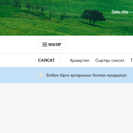
МӘЗІР
САЯСАТ
Қазақстан
Сыртқы саясат
Т
Бізбен бірге қатарынан болған күндеріңіз