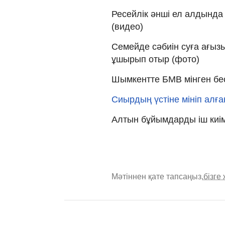
Ресейлік әнші ел алдында 
(видео)
Семейде сәбиін суға ағыз
ұшырып отыр (фото)
Шымкентте БМВ мінген бес
Сиырдың үстіне мініп алға
Алтын бұйымдарды іш киім
Мәтіннен қате тапсаңыз,
бізге