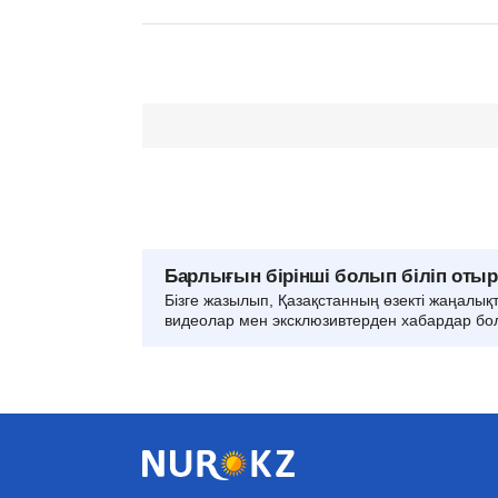
Барлығын бірінші болып біліп оты
Бізге жазылып, Қазақстанның өзекті жаңалық
видеолар мен эксклюзивтерден хабардар бо