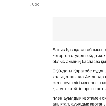
: UGC
Батыс Қазақстан облысы ə
көтерген студент ойда ж
облыс әкімінің баспасөз қ
БҚО-дағы Қаратөбе ауданы 
халық алдында Астанада о
жетіспеушілігі мәселесін к
қызмет істейтін орын тапты
"Мен ауылдық квотамен оқ
анықтап, ауылдық квотаның