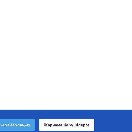
лы хабарлаңыз
Жарнама берушілерге