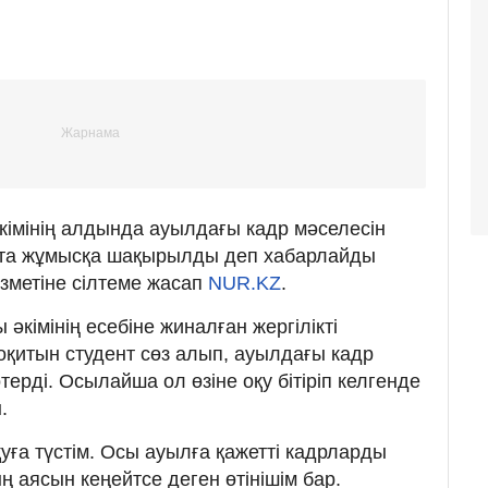
кімінің алдында ауылдағы кадр мəселесін
оқта жұмысқа шақырылды деп хабарлайды
ызметіне сілтеме жасап
NUR.KZ
.
әкімінің есебіне жиналған жергілікті
қитын студент сөз алып, ауылдағы кадр
өтерді. Осылайша ол өзіне оқу бітіріп келгенде
.
уға түстім. Осы ауылға қажетті кадрларды
 аясын кеңейтсе деген өтінішім бар.