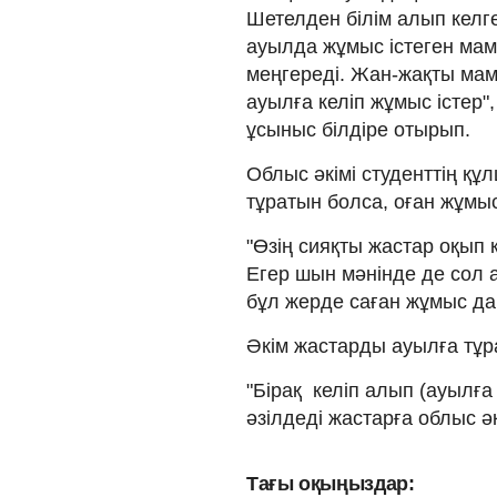
Шетелден білім алып келг
ауылда жұмыс істеген мам
меңгереді. Жан-жақты мам
ауылға келіп жұмыс істер",
ұсыныс білдіре отырып.
Облыс әкімі студенттің құ
тұратын болса, оған жұмыс
"Өзің сияқты жастар оқып 
Егер шын мәнінде де сол а
бұл жерде саған жұмыс дай
Әкім жастарды ауылға тұр
"Бірақ келіп алып (ауылғ
әзілдеді жастарға облыс әк
Тағы оқыңыздар: