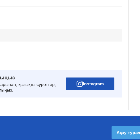
рыңыз
Instagram
тарынан, қызықты суреттер,
лыңыз.
Ақау тура