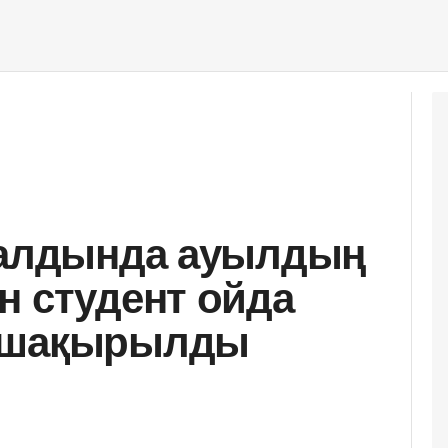
 алдында ауылдың
н студент ойда
а шақырылды