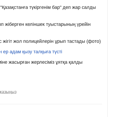
"Қазақстанға түкіргенім бар" деп жар салды
ып жіберген келіншек туыстарының үрейін
 жігіт жол полицейлерін ұрып тастады (фото)
н ер адам қызу талқыға түсті
іне жасырған жерлесіміз ұятқа қалды
 жазыңыз