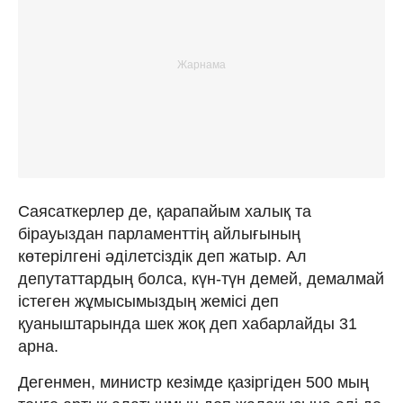
Саясаткерлер де, қарапайым халық та
бірауыздан парламенттің айлығының
көтерілгені әділетсіздік деп жатыр. Ал
депутаттардың болса, күн-түн демей, демалмай
істеген жұмысымыздың жемісі деп
қуаныштарында шек жоқ деп хабарлайды 31
арна.
Дегенмен, министр кезімде қазіргіден 500 мың