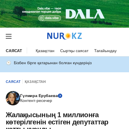
САЯСАТ
Қазақстан
Сыртқы саясат
Тағайындау
Бізбен бірге қатарынан болған күндеріңіз
САЯСАТ
ҚАЗАҚСТАН
Гүлмира Ерубаева
Контент-ресечер
Жалақысының 1 миллионға
көтерілгенін естіген депутаттар