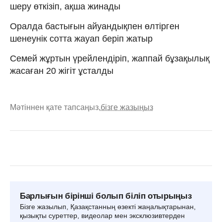
шеру өткізіп, ақша жинады
Оралда бастығын айуандықпен өлтірген
шенеунік сотта жауап беріп жатыр
Семей жұртын үрейлендіріп, жаппай бұзақылық
жасаған 20 жігіт ұсталды
Мәтіннен қате тапсаңыз,
бізге жазыңыз
Барлығын бірінші болып біліп отырыңыз
Бізге жазылып, Қазақстанның өзекті жаңалықтарынан,
қызықты суреттер, видеолар мен эксклюзивтерден