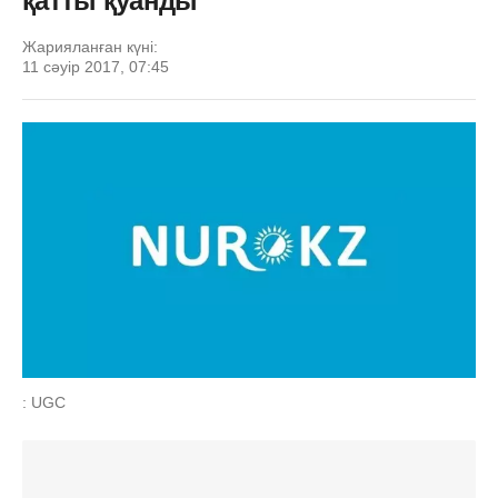
қатты қуанды
Жарияланған күні:
11 сәуір 2017, 07:45
: UGC