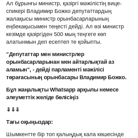
Ал бұрынғы министр, қазіргі мәжілістің вице-
спикері Владимир Божко депутаттардың
жалақысы министр орынбасарларының
еңбекақысымен теңесті дейді. Ал өзі министр
кезімде қазіргіден 500 мың теңгеге көп
алатынмын деп есептеп те қойыпты.
"Депутаттар мен министрлер
орынбасарларынан мен айтарлықтай аз
аламын", - дейді парламенті мәжілісі
төрағасының орынбасары Владимир Божко.
Бұл жаңалықты Whatsapp арқылы немесе
әлеуметтік желіде бөлісіңіз
⇓⇓⇓
Тағы оқыңыздар:
Шымкентте бір топ қалыңдық кала көшесінде