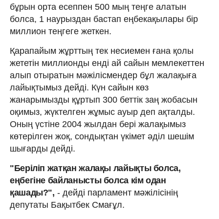
бұрын орта есеппен 500 мың теңге алатын
болса, 1 наурыздан бастап еңбекақылары бір
миллион теңгеге жеткен.
Қарапайым жұрттың тек несиемен ғана қолы
жететін миллионды енді ай сайын мемлекеттен
алып отыратын мәжілісмендер бұл жалақыға
лайықтымыз дейді. Күн сайын көз
жанарымызды құртып 300 беттік заң жобасын
оқимыз, жүктелген жұмыс ауыр деп ақталды.
Оның үстіне 2004 жылдан бері жалақымыз
көтерілген жоқ, сондықтан үкімет әділ шешім
шығарды дейді.
"Беріліп жатқан жалақы лайықты болса,
еңбегіне байланысты болса кім одан
қашады?",
- дейді парламент мәжілісінің
депутаты Бақытбек Смағұл.