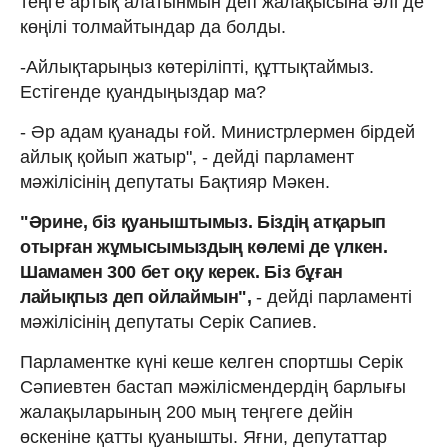
теңге артық алатынмын деп жалақысына әлі де
көңілі толмайтындар да болды.
-Айлықтарыңыз көтеріліпті, құттықтаймыз.
Естігенде қуандыңыздар ма?
- Әр адам қуанады ғой. Министрлермен бірдей
айлық қойып жатыр", - дейді парламент
мәжілісінің депутаты Бақтияр Мәкен.
"Әрине, біз қуаныштымыз. Біздің атқарып
отырған жұмысымыздың көлемі де үлкен.
Шамамен 300 бет оқу керек. Біз бұған
лайықпыз деп ойлаймын",
- дейді парламенті
мәжілісінің депутаты Серік Сапиев.
Парламентке күні кеше келген спортшы Серік
Сәпиевтен бастап мәжілісмендердің барлығы
жалақыларының 200 мың теңгеге дейін
өскеніне қатты қуанышты. Яғни, депутаттар