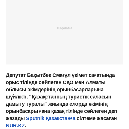
Депутат Бақытбек Смағұл үкімет сағатында
орыс тілінде сөйлеген СҚО мен Алматы
облысы әкімдерінің орынбасарларына
шүйлікті. "Қазақстанның туристік саласын
дамыту туралы" жиында елорда әкімінің
орынбасары ғана қазақ тілінде сөйлеген деп
жазады
Sputnik Қазақстанға
сілтеме жасаған
NUR.KZ
.