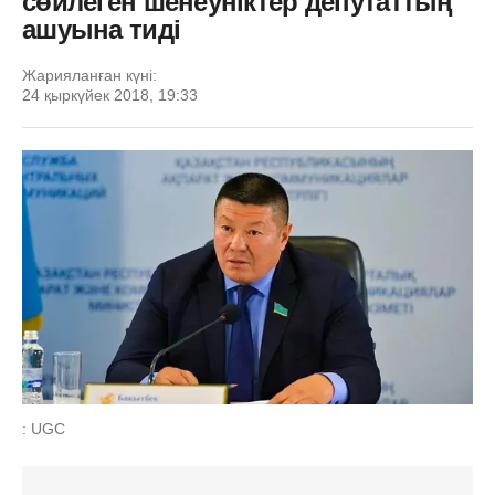
сөйлеген шенеуніктер депутаттың
ашуына тиді
Жарияланған күні:
24 қыркүйек 2018, 19:33
: UGC