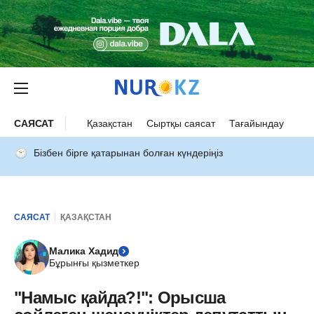
САЯСАТ
Қазақстан
Сыртқы саясат
Тағайындау
Бізбен бірге қатарынан болған күндеріңіз
САЯСАТ
ҚАЗАҚСТАН
Малика Хадид
Бұрынғы қызметкер
"Намыс қайда?!": Орысша