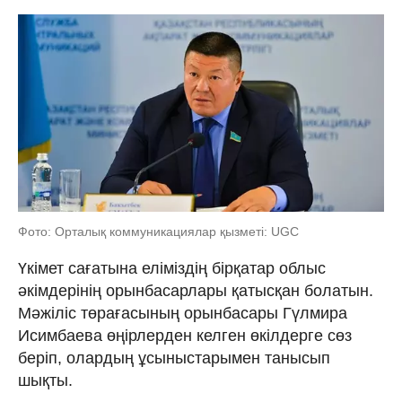
Фото: Орталық коммуникациялар қызметі: UGC
Үкімет сағатына еліміздің бірқатар облыс
әкімдерінің орынбасарлары қатысқан болатын.
Мәжіліс төрағасының орынбасары Гүлмира
Исимбаева өңірлерден келген өкілдерге сөз
беріп, олардың ұсыныстарымен танысып
шықты.