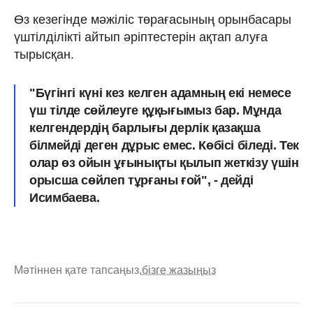
Өз кезегінде мәжіліс төрағасының орынбасары
үштілділікті айтып әріптестерін ақтап алуға
тырысқан.
"Бүгінгі күні кез келген адамның екі немесе
үш тілде сөйлеуге құқығымыз бар. Мұнда
келгендердің барлығы дерлік қазақша
білмейді деген дұрыс емес. Көбісі біледі. Тек
олар өз ойын ұғынықты қылып жеткізу үшін
орысша сөйлеп тұрғаны ғой", - дейді
Исимбаева.
Мәтіннен қате тапсаңыз,
бізге жазыңыз