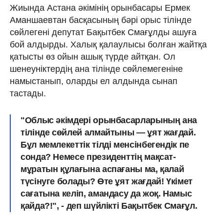
Жиында Астана әкімінің орынбасары Ермек
Аманшаевтан басқасының бәрі орыс тілінде
сөйлегені депутат Бақытбек Смағұлды ашуға
бой алдырды. Халық қалаулысы болған жайтқа
қатысты өз ойын ашық түрде айтқан. Ол
шенеуніктердің ана тілінде сөйлемегеніне
намыстанып, оларды ел алдында сынап
тастады.
"Облыс әкімдері орынбасарларының ана
тілінде сөйлей алмайтыны — ұят жағдай.
Бұл мемлекеттік тілді менсінбегендік пе
сонда? Немесе президенттің мақсат-
мұратын құлағына аспағаны ма, қалай
түсінуге болады? Өте ұят жағдай! Үкімет
сағатына келіп, амандасу да жоқ. Намыс
қайда?!", - деп шүйлікті Бақытбек Смағұл.