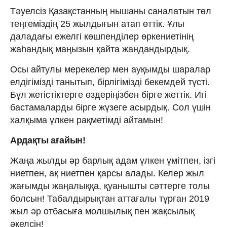
Тәуелсіз Қазақстанның нышаны саналатын төл
теңгеміздің 25 жылдығын атап өттік. Ұлы
даладағы ежелгі көшпенділер өркениетінің
жаһандық маңызын қайта жандандырдық.
Осы айтулы мерекелер мен ауқымды шаралар
елдігімізді танытып, бірлігімізді бекемдей түсті.
Бұл жетістіктерге өздеріңізбен бірге жеттік. Игі
бастамаларды бірге жүзеге асырдық. Сол үшін
халқыма үлкен рақметімді айтамын!
Ардақты ағайын!
Жаңа жылды әр барлық адам үлкен үмітпен, ізгі
ниетпен, ақ ниетпен қарсы алады. Келер жыл
жағымды жаңалыққа, қуанышты сәттерге толы
болсын! Табалдырықтан аттағалы тұрған 2019
жыл әр отбасыға молшылық пен жақсылық
әкелсін!