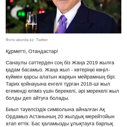
Фото:akorda.kz: Twitter
Құрметті, Отандастар!
Санаулы сәттерден соң біз Жаңа 2019 жылға
қадам басамыз. Жаңа жыл - көтеріңкі көңіл-
күймен қарсы алатын жарқын мейрамның бірі.
Тарих қойнауына енгелі тұрған 2018-ші жыл
егеменді еліміз үшін берекелі, әрі мерекелі жыл
болды деп айтуға болады.
Биыл тәуелсіздік символына айналған Ақ
Ордамыз Астанының 20 жылдық мерейтойын
атап өттік. Бас қаламызды ұлықтауға барлық