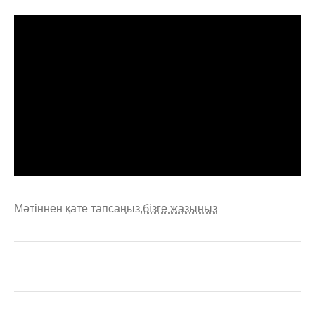
Мәтіннен қате тапсаңыз,
бізге жазыңыз