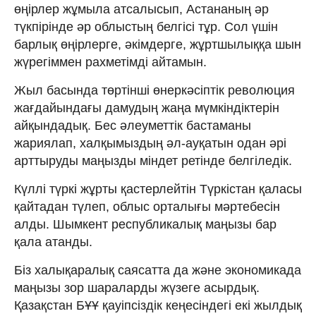
өңірлер жұмыла атсалысып, Астананың әр
түкпірінде әр облыстың белгісі тұр. Сол үшін
барлық өңірлерге, әкімдерге, жұртшылыққа шын
жүрегіммен рахметімді айтамын.
Жыл басында төртінші өнеркәсіптік революция
жағдайындағы дамудың жаңа мүмкіндіктерін
айқындадық. Бес әлеуметтік бастаманы
жариялап, халқымыздың әл-ауқатын одан әрі
арттыруды маңызды міндет ретінде белгіледік.
Күллі түркі жұрты қастерлейтін Түркістан қаласы
қайтадан түлеп, облыс орталығы мәртебесін
алды. Шымкент республикалық маңызы бар
қала атанды.
Біз халықаралық саясатта да және экономикада
маңызы зор шараларды жүзеге асырдық.
Қазақстан БҰҰ қауіпсіздік кеңесіндегі екі жылдық