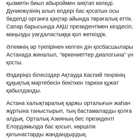
қызметін биыл абыроймен аяқтап келеді.
Дүниежүзінің алып елдері бас қосатын осы
беделді органға қаңтар айында төрағалық еттік.
Сапар барысында АҚШ президентімен кездесіп,
маңызды уағдаластыққа қол жеткіздік.
Әлемнің әр түкпірінен келген дін қосбасшылары
Астанада жиналып, "өркениеттер диалогына" үн
қосты.
Өздеріңіз білесіздер Ақтауда Каспий теңізінің
құқықтық мәртебесін бекіткен тарихи құжат
қабылданды.
Астана халықтаралық қаржы орталығын жаһан
жұртына таныстырып, тың бастамаларды қолға
алдық. Орталық Азияның бес президенті
Елордамызда бас қосып, көршілік
қатынастарды жандандырдық.