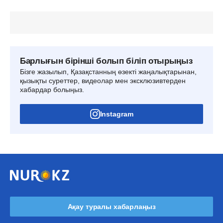
Барлығын бірінші болып біліп отырыңыз
Бізге жазылып, Қазақстанның өзекті жаңалықтарынан,
қызықты суреттер, видеолар мен эксклюзивтерден
хабардар болыңыз.
Instagram
Ақау туралы хабарлаңыз