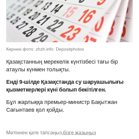
Көрнекі фото: zhzh.info: Depositphotos
Қазақстанның мерекелік күнтізбесі тағы бір
атаулы күнмен толықты.
Енді 9-шілде Қазақстанда су шаруашылығы
қызметкерлері күні болып бекітілген.
Бұл жарлыққа премьер-министр Бақытжан
Сағынтаев қол қойды.
Мәтіннен қате тапсаңыз,
бізге жазыңыз