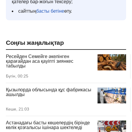
қателер бар-жоғын тексеру;
сайттың
басты бетіне
өту.
Соңғы жаңалықтар
Ресейден Семейге әкелінген
қарағайдан аса қауіпті зиянкес
табылды
Бүгін, 00:25
Қызылорда облысында құс фабрикасы
ашылды
Кеше, 21:03
Астанадағы басты көшелердің бірінде
көлік қозғалысы ішінара шектеледі