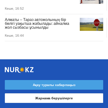
Кеше, 16:52
Алматы – Тараз автожолының бір
бөлігі уақытша жабылады: айналма
жол сызбасы ұсынылды
Кеше, 16:44
Ақау туралы хабарлаңыз
Жарнама берушілерге