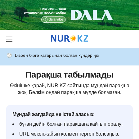
Бізбен бірге қатарынан болған күндеріңіз
Парақша табылмады
Өкінішке қарай, NUR.KZ сайтында мұндай парақша
жоқ. Бәлкім ондай парақша мүлде болмаған.
Мұндай жағдайда не істей аласыз:
бұған дейін болған парақшаға қайтып оралу;
URL мекенжайын қолмен терген болсаңыз,