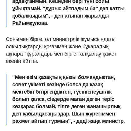
ардақтаймын. Кешеден бері түні бойы
ұйықтамай, "дұрыс айтпадым ба" деп қатты
қобалжыдым", - деп ағынан жарылды
Райымқұлова.
Сонымен бірге, ол министрлік жұмысындағы
олқылықтарды қоғаммен және бұқаралық
ақпарат құралдарымен бірге талқылау қажет
екенін айтты.
"Мен өзім қазақтың қызы болғандықтан,
совет үкіметі кезінде болса да қазақ
мектебін бітіргендіктен, түсініспеушілік
болып қалса, сіздерде маған деген теріс
көзқарас болмай, тілге деген жанашырлық
деп қабылдасаңыздар. Шын жүрегіммен
рахмет айтып тұрмын", - деді жаңа министр.