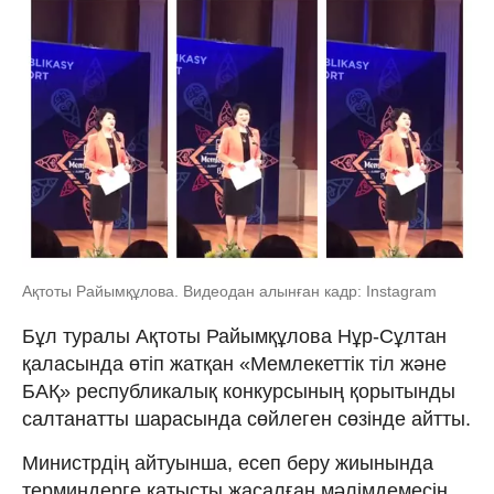
Ақтоты Райымқұлова. Видеодан алынған кадр: Instagram
Бұл туралы Ақтоты Райымқұлова Нұр-Сұлтан
қаласында өтіп жатқан «Мемлекеттік тіл және
БАҚ» республикалық конкурсының қорытынды
салтанатты шарасында сөйлеген сөзінде айтты.
Министрдің айтуынша, есеп беру жиынында
терминдерге қатысты жасалған мәлімдемесін