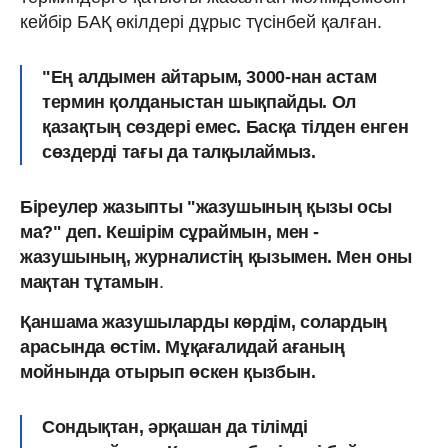
кейбір БАҚ өкілдері дұрыс түсінбей қалған.
"Ең алдымен айтарым, 3000-нан астам
термин қолданыстан шықпайды. Ол
қазақтың сөздері емес. Басқа тілден енген
сөздерді тағы да талқылаймыз.
Біреулер жазыпты "жазушының қызы осы
ма?" деп. Кешірім сұраймын, мен -
жазушының, журналистің қызымен. Мен оны
мақтан тұтамын
.
Қаншама жазушыларды көрдім, солардың
арасында өстім. Мұқағалидай ағаның
мойнында отырып өскен қызбын.
Сондықтан, әрқашан да тілімді