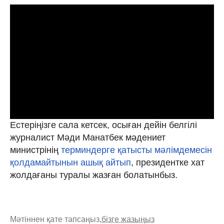
Естеріңізге сала кетсек, осыған дейін белгілі
журналист Мәди Манатбек мәдениет
министрінің
терминдерге қатысты мәлімдемесін
қолдамайтынын ашық айтып
, президентке хат
жолдағаны туралы жазған болатынбыз.
Мәтіннен қате тапсаңыз,
бізге жазыңыз