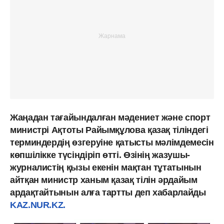
Жаңадан тағайындалған мәдениет және спорт
министрі Ақтоты Райымқұлова қазақ тіліндегі
терминдердің өзгеруіне қатысты мәлімдемесін
көпшілікке түсіндіріп өтті. Өзінің жазушы-
журналистің қызы екенін мақтан тұтатынын
айтқан министр ханым қазақ тілін әрдайым
ардақтайтынын алға тартты деп хабарлайды
KAZ.NUR.KZ.