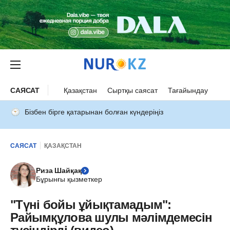
САЯСАТ
Қазақстан
Сыртқы саясат
Тағайындау
Бізбен бірге қатарынан болған күндеріңіз
САЯСАТ
ҚАЗАҚСТАН
Риза Шайқақ
Бұрынғы қызметкер
"Түні бойы ұйықтамадым":
Райымқұлова шулы мәлімдемесін