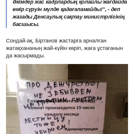
Әкімдер жас кадрлардың қолайлы жағдайда
өмір сүруін мүлде қадағаламайды!
", - деп
жазады Денсаулық сақтау министрлігінің
басшысы.
Сондай-ақ, Біртанов жастарға арналған
жатақхананың жай-күйін көріп, жаға ұстағанын
да жасырмады.