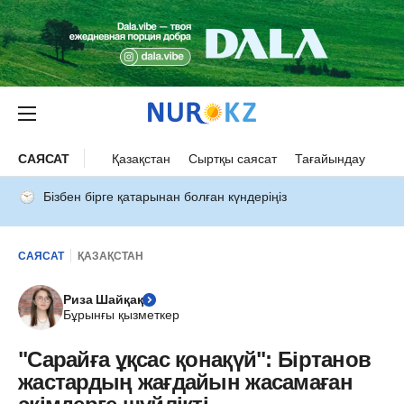
САЯСАТ
Қазақстан
Сыртқы саясат
Тағайындау
Бізбен бірге қатарынан болған күндеріңіз
САЯСАТ
ҚАЗАҚСТАН
Риза Шайқақ
Бұрынғы қызметкер
"Сарайға ұқсас қонақүй": Біртанов
жастардың жағдайын жасамаған