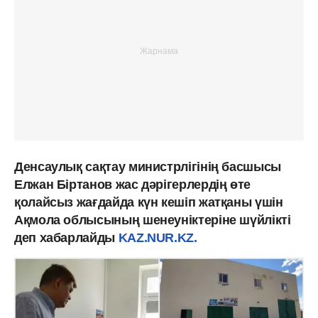
Денсаулық сақтау министрлігінің басшысы
Елжан Біртанов жас дәрігерлердің өте
қолайсыз жағдайда күн кешіп жатқаны үшін
Ақмола облысының шенеуніктеріне шүйлікті
деп хабарлайды
KAZ.NUR.KZ.