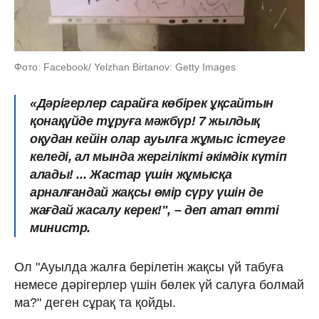
Фото: Facebook/ Yelzhan Birtanov: Getty Images
«Дәрігерлер сарайға көбірек ұқсайтын
қонақүйде тұруға мәжбүр! 7 жылдық
оқудан кейін олар ауылға жұмыс істеуге
келеді, ал мында жергілікті әкімдік күтіп
алады! ... Жастар үшін жұмысқа
арналғандай жақсы өмір сүру үшін де
жағдай жасалу керек!",
– деп атап өтті
министр.
Ол "Ауылда жалға берілетін жақсы үй табуға
немесе дәрігерлер үшін бөлек үй салуға болмай
ма?" деген сұрақ та қойды.