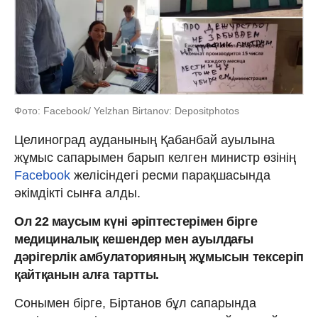
Фото: Facebook/ Yelzhan Birtanov: Depositphotos
Целиноград ауданының Қабанбай ауылына
жұмыс сапарымен барып келген министр өзінің
Facebook
желісіндегі ресми парақшасында
әкімдікті сынға алды.
Ол 22 маусым күні әріптестерімен бірге
медициналық кешендер мен ауылдағы
дәрігерлік амбулаторияның жұмысын тексеріп
қайтқанын алға тартты.
Сонымен бірге, Біртанов бұл сапарында