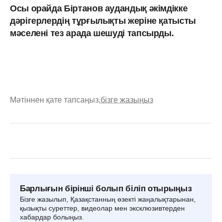
Осы орайда Біртанов аудандық әкімдікке
дәрігерлердің тұрғылықты жеріне қатысты
мәселені тез арада шешуді тапсырды.
Мәтіннен қате тапсаңыз,
бізге жазыңыз
Барлығын бірінші болып біліп отырыңыз
Бізге жазылып, Қазақстанның өзекті жаңалықтарынан,
қызықты суреттер, видеолар мен эксклюзивтерден
хабардар болыңыз.