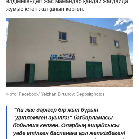
елдімекендегі жас мамандар қандай жағдайда
жұмыс істеп жатқанын көрген.
Фото: Facebook/ Yelzhan Birtanov: Depositphotos
"Үш жас дәрігер бір жыл бұрын
"Дипломмен ауылға!" бағдарламасы
бойынша келген. Олардың ешқайсысы
уәде етілген баспанаға қол жеткізбеген!