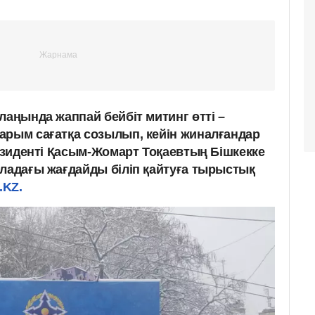
лаңында жаппай бейбіт митинг өтті –
арым сағатқа созылып, кейін жиналғандар
резиденті Қасым-Жомарт Тоқаевтың Бішкекке
аладағы жағдайды біліп қайтуға тырыстық
.KZ.