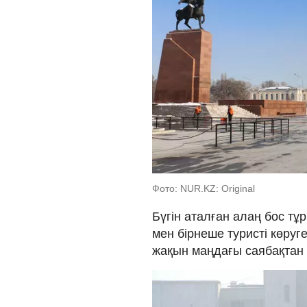
Фото: NUR.KZ: Original
Бүгін аталған алаң бос тұ
мен бірнеше туристі көру
жақын маңдағы саябақтан 