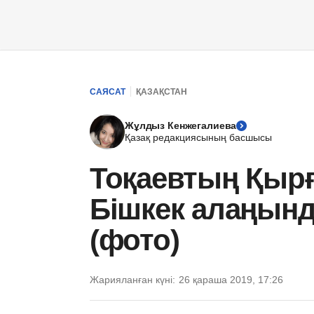
САЯСАТ
ҚАЗАҚСТАН
Жұлдыз Кенжегалиева
Қазақ редакциясының басшысы
Тоқаевтың Қырғ
Бішкек алаңынд
(фото)
Жарияланған күні:
26 қараша 2019, 17:26