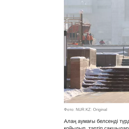
Фото: NUR.KZ: Original
Алаң аумағы белсенді түр
қойылып, тәртіп сақшылары