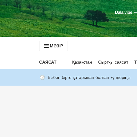
МӘЗІР
САЯСАТ
Қазақстан
Сыртқы саясат
Т
Бізбен бірге қатарынан болған күндеріңіз