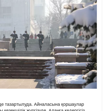
де тазартылуда. Айналасына қоршаулар
 кезекшілік жүргізуде. Алаңға кедергісіз