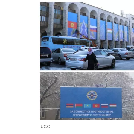
: UGC