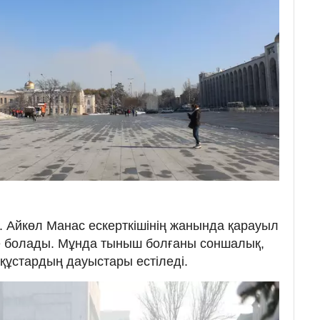
р. Айкөл Манас ескерткішінің жанында қарауыл
ге болады. Мұнда тыныш болғаны соншалық,
құстардың дауыстары естіледі.