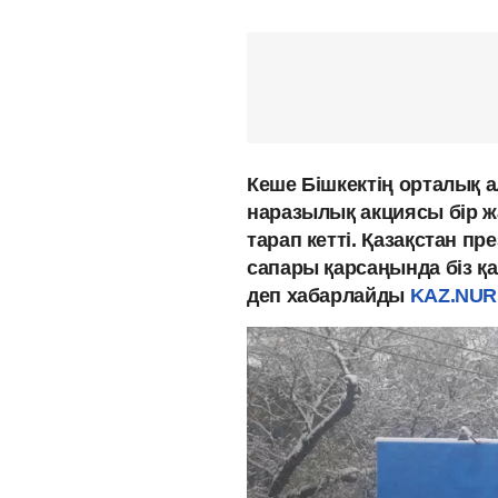
Кеше Бішкектің орталық а
наразылық акциясы бір ж
тарап кетті. Қазақстан п
сапары қарсаңында біз қ
деп хабарлайды
KAZ.NUR