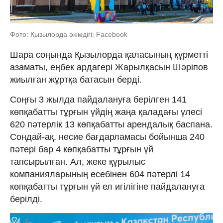
Фото: Қызылорда әкімдігі: Facebook
Шара соңында Қызылорда қаласының құрметті
азаматы, еңбек ардагері Жарылқасын Шәріпов
жиылған жұртқа батасын берді.
Соңғы 3 жылда пайдалануға берілген 141
көпқабатты тұрғын үйдің жаңа қаладағы үлесі
620 пәтерлік 13 көпқабатты арендалық баспана.
Сондай-ақ, несие бағдарламасы бойынша 240
пәтері бар 4 көпқабатты тұрғын үй
тапсырылған. Ал, жеке құрылыс
компанияларының есебінен 604 пәтерлі 14
көпқабатты тұрғын үй ел игілігіне пайдалануға
берілді.