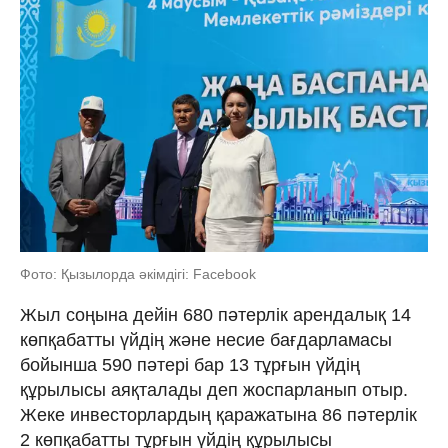
Фото: Қызылорда әкімдігі: Facebook
Жыл соңына дейін 680 пәтерлік арендалық 14
көпқабатты үйдің және несие бағдарламасы
бойынша 590 пәтері бар 13 тұрғын үйдің
құрылысы аяқталады деп жоспарланып отыр.
Жеке инвесторлардың қаражатына 86 пәтерлік
2 көпқабатты тұрғын үйдің құрылысы