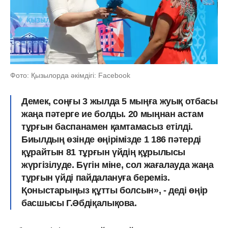
Фото: Қызылорда әкімдігі: Facebook
Демек, соңғы 3 жылда 5 мыңға жуық отбасы
жаңа пәтерге ие болды. 20 мыңнан астам
тұрғын баспанамен қамтамасыз етілді.
Биылдың өзінде өңірімізде 1 186 пәтерді
құрайтын 81 тұрғын үйдің құрылысы
жүргізілуде. Бүгін міне, сол жағалауда жаңа
тұрғын үйді пайдалануға береміз.
Қоныстарыңыз құтты болсын», - деді өңір
басшысы Г.Әбдіқалықова.