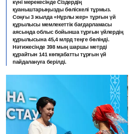
күні мерекесінде Сіздердің
қуаныштарыңызды бөліскелі тұрмыз.
Соңғы 3 жылда «Нұрлы жер» тұрғын үй
құрылысы мемлекеттік бағдарламасы
аясында облыс бойынша тұрғын үйлердің
құрылысына 45,4 млрд теңге бөлінді.
Нәтижесінде 398 мың шаршы метрді
құрайтын 141 көпқабатты тұрғын үй
пайдалануға берілді.