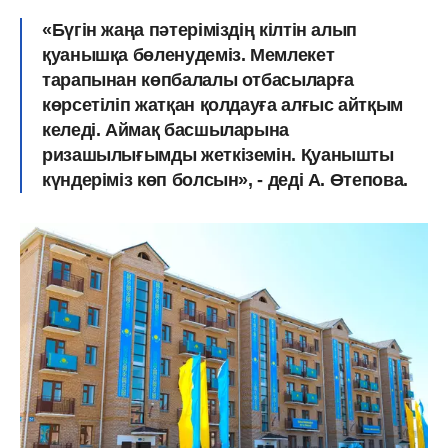
«Бүгін жаңа пәтеріміздің кілтін алып
қуанышқа бөленудеміз. Мемлекет
тарапынан көпбалалы отбасыларға
көрсетіліп жатқан қолдауға алғыс айтқым
келеді. Аймақ басшыларына
ризашылығымды жеткіземін. Қуанышты
күндеріміз көп болсын», - деді А. Өтепова.