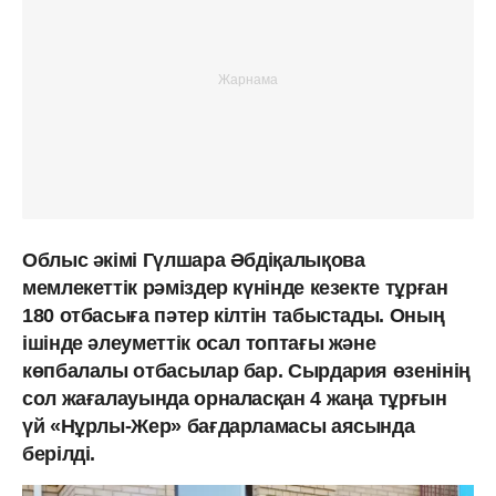
Облыс әкімі Гүлшара Әбдіқалықова
мемлекеттік рәміздер күнінде кезекте тұрған
180 отбасыға пәтер кілтін табыстады. Оның
ішінде әлеуметтік осал топтағы және
көпбалалы отбасылар бар. Сырдария өзенінің
сол жағалауында орналасқан 4 жаңа тұрғын
үй «Нұрлы-Жер» бағдарламасы аясында
берілді.