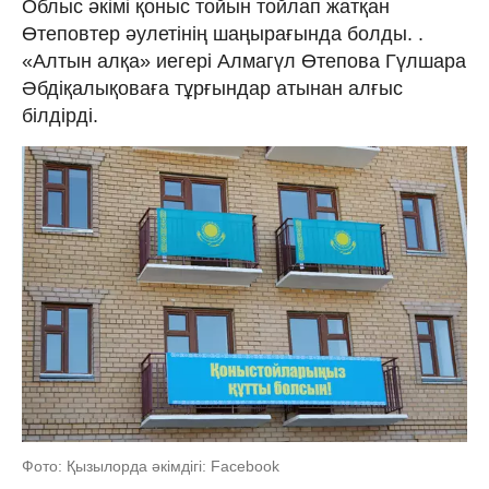
Облыс әкімі қоныс тойын тойлап жатқан
Өтеповтер әулетінің шаңырағында болды. .
«Алтын алқа» иегері Алмагүл Өтепова Гүлшара
Әбдіқалықоваға тұрғындар атынан алғыс
білдірді.
Фото: Қызылорда әкімдігі: Facebook