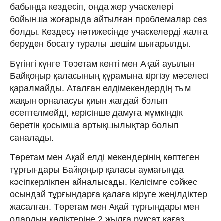
бабында кездесіп, онда жер учаскелері
бойынша жоғарыда айтылған проблемалар сөз
болды. Кездесу нәтижесінде учаскелерді жалға
беруден босату туралы шешім шығарылды.
Бүгінгі күнге Төретам кенті мен Ақай ауылын
Байқоңыр қаласының құрамына кіргізу мәсе­лесі
қаралмайды. Аталған елдіме­кендердің тым
жақын орналасуы қиын жағдай болып
есептелмейді, керісінше дамуға мүмкіндік
беретін қосымша артықшылықтар болып
саналады.
Төретам мен Ақай елді мекендерінің көптеген
тұрғындары Байқоңыр қаласы аумағында
кәсіпкерлікпен айналысады. Келісімге сәйкес
осындай тұрғындарға қалаға кіруге жеңілдіктер
жасалған. Төретам мен Ақай тұрғындары мен
олардың көліктеріне 2 жылға рұқсат қағаз