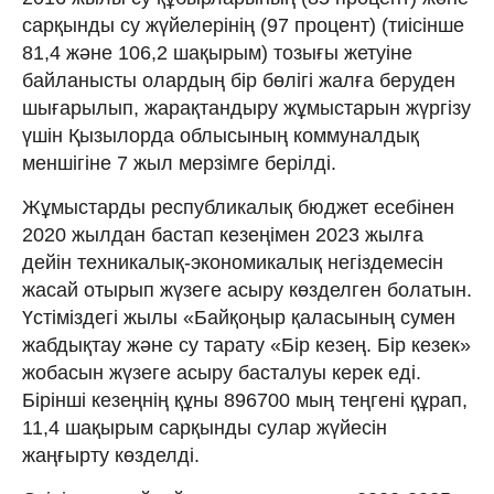
сарқынды су жүйелерінің (97 процент) (тиісінше
81,4 және 106,2 шақырым) тозығы жетуіне
байланысты олардың бір бөлігі жалға беруден
шығарылып, жарақтандыру жұмыстарын жүргізу
үшін Қызылорда облысының коммуналдық
меншігіне 7 жыл мерзімге берілді.
Жұмыстарды республикалық бюджет есебінен
2020 жылдан бастап кезеңімен 2023 жылға
дейін техникалық-экономикалық негіздемесін
жасай отырып жүзеге асыру көзделген болатын.
Үстіміздегі жылы «Байқоңыр қаласының сумен
жабдықтау және су тарату «Бір кезең. Бір кезек»
жобасын жүзеге асыру басталуы керек еді.
Бірінші кезеңнің құны 896700 мың теңгені құрап,
11,4 шақырым сарқынды сулар жүйесін
жаңғырту көзделді.