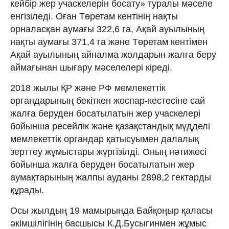
кейбір жер учаскелерін босату» туралы мәселе
енгізіледі. Оған Төретам кентінің нақты
орналасқан аумағы 322,6 га, Ақай ауылының
нақты аумағы 371,4 га және Төретам кентімен
Ақай ауылының айналма жолдарын жалға беру
аймағынан шығару мәселелері кіреді.
2018 жылы ҚР және РФ мемлекеттік
органдарының бекіткен жоспар-кестесіне сай
жалға беруден босатылатын жер учаскелері
бойынша ресейлік және қа­зақстандық мүдделі
мемлекеттік органдар қатысуымен далалық
зерттеу жұ­мыстары жүргізілді. Оның нәтижесі
бойынша жалға беруден босатылатын жер
аумақтарының жалпы ауданы 2898,2 гектарды
құрады.
Осы жылдың 19 мамырында Байқоңыр қаласы
әкімшілігінің басшысы К.Д.Бусыгинмен жұмыс