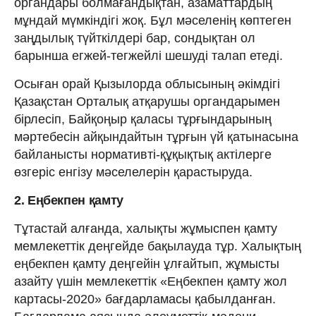
органдары болмағандықтан, азаматтардың
мұндай мүм­кіндігі жоқ. Бұл мәселенің көптеген
заңдылық түйткілдері бар, сондықтан ол
барынша егжей-тегжейлі шешуді талап етеді.
Осыған орай Қызылорда облысының әкімдігі
Қазақстан Орталық атқарушы органдарымен
бірлесіп, Байқоңыр қаласы тұрғындарының
мәртебесін айқындайтын тұрғын үй қатынасына
байланысты нормативті-құқықтық актілерге
өзгеріс енгізу мәселелерін қарастыруда.
2. Еңбекпен қамту
Тұтастай алғанда, халықты жұмыспен қамту
мемлекеттік деңгейде бақылауда тұр. Халықтың
еңбекпен қамту деңгейін ұлғайтып, жұмысты
азайту үшін мемлекеттік «Еңбекпен қамту жол
картасы-2020» бағдарламасы қабылданған.