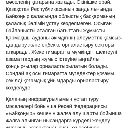
мәселенің қатарына жатады. Өкінішке орай,
Қазақстан Рес­публикасының заңдылығында
Байқоңыр қаласында облыстық басқарманың
қалалық бөлімін ұстау көзделмеген. Осыған
байланысты аталған бағыттағы жұмысты
Қармақшы ауданы әкімдігінің әлеуметтік қамсыз­
дандыру және еңбекке орналастыру секторы
атқарады. Жеке ғимаратта мүмкіндігі шектеулі
азаматтардың жұмыс істеуіне ыңғайлы
қондырғылар орналастырылатын болады.
Сондай-ақ осы ғимаратта мүгедектер қоғамы
секілді қоғамдық ұйымдарды орналастыру
көзделуде.
Қаланың инфрақұрылымын ұстап тұру
мәселелері бойынша Ресей Федерациясы
«Байқоңыр» кешенін жалға алу шарты бойынша
жалға алынған нысандарға күрделі жөндеу
жүргізуді, жарақтандыруды өз есебінен