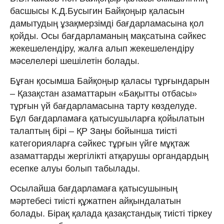
басшысы К.Д.Бусыгин Байқоңыр қаласын
дамытудың ұзақмерзімді бағдарламасына қол
қойды. Осы бағ­дарламаның мақсатына сәйкес
жекешелендіру, жалға алып жекешелендіру
мәселелері шешілетін болады.
Бұған қосымша Байқоңыр қаласы тұрғындарын
– Қазақстан азаматтарын «Бақытты отбасы»
тұрғын үй бағдарламасына тарту көзделуде.
Бұл бағдарламаға қатысушыларға қойылатын
талаптың бірі – ҚР Заңы бойынша тиісті
категорияларға сәйкес тұрғын үйге мұқтаж
азаматтарды жергілікті атқарушы органдардың
есепке алуы болып табылады.
Осылайша бағдарламаға қатысушының
мәртебесі тиісті құжатпен айқындалатын
болады. Бірақ қалада қазақстандық тиісті тіркеу