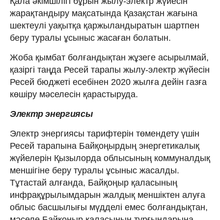
Қала әкімшілігі бұрын жылу-электр жүйесін
жарақтандыру мақсатында Қазақстан жағына
шектеулі уақытқа қаржыландыратын шартпен
беру туралы ұсыныс жасаған болатын.
Жоба қымбат болғандықтан жұзеге асырылмай,
қазіргі таңда Ресей тарапы жылу-электр жүйесін
Ресей бюджеті есебінен 2020 жылға дейін газға
көшіру мәселесін қарастыруда.
Электр энергиясы
Электр энергиясы тарифтерін төмендету үшін
Ресей тарапына Байқо­ңырдың энергетикалық
жүйелерін Қызылорда облысының коммуналдық
меншігіне беру туралы ұсыныс жасалды.
Тұтастай алғанда, Байқоңыр қаласының
инфрақұрылымдарын жалдық меншіктен алуға
облыс басшылығы мүдделі емес болғандықтан,
мәселе Байқоңыр қаласының тұрғындарына