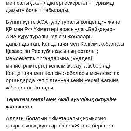
мен салық жеңілдіктері ескерілетін туризмді
дамыту болып табылады.
Бүгінгі күнге АЭА құру туралы концепция және
ҚР мен РФ Үкіметтері арасында «Байқоңыр»
АЭА құру туралы келісім жобалары
дайындалған. Концепция мен Келісім жобалары
Қазақстан Республикасының орталық
мемлекеттік органдарына (мүдделі
министрліктерге) келісім жасауға жіберілді.
Концепция мен Келісім жобалары мемлекеттік
органдарда келісілгеннен кейін Ресей жағына
жіберілетін болады.
Төретам кенті мен Ақай ауылдық округіне
қатысты
Алдағы болатын Үкіметаралық комиссия
отырысының күн тәртібіне «Жалға берілген