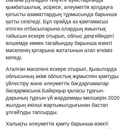
қымбатшылық, әсіресе, әлеуметтік қолдауға
қатысты азаматтардың тұрмысында барынша
қатты сезіледі. Бұл орайда аз қамтамасыз
етілген отбасыларына олардың жиынтық
табысын ескере отырып, облыс деңгейіндегі
өлшемде көмек тағайындау барынша өзекті
мәселенің қатарына жататынын атап өткіміз
келеді.
Аталған мәселені ескере отырып, Қызылорда
облысының әкімі облыстық жұмыспен қамтуды
үйлестіру және әлеуметтік бағдарламалар
басқармасына Байқоңыр қаласы тұрғын­
дарының тұрғын үй жәрдемақы мөлшерін 2020
жылдың екінші жартыжылдығынан бастап
ұлғайту­ды тапсырды.
Халықты әлеуметтік қамту барынша өзекті