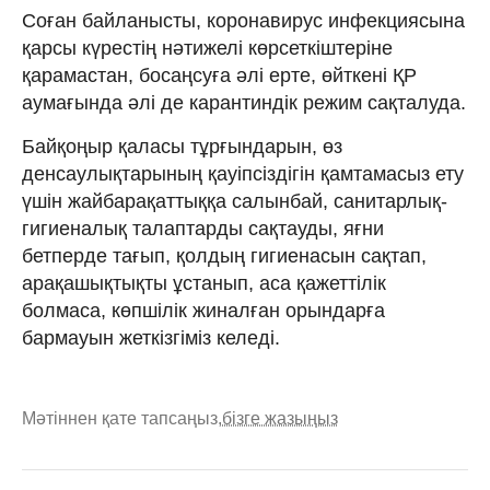
Соған байланысты, коронавирус инфекциясына
қарсы күрестің нәтижелі көрсеткіштеріне
қарамастан, босаңсуға әлі ерте, өйткені ҚР
аумағында әлі де карантиндік режим сақталуда.
Байқоңыр қаласы тұрғындарын, өз
денсаулықтарының қауіпсіздігін қамтамасыз ету
үшін жайбарақаттыққа салынбай, санитарлық-
гигиеналық талаптарды сақтауды, яғни
бетперде тағып, қолдың гигиенасын сақтап,
арақашықтықты ұстанып, аса қажеттілік
болмаса, көпшілік жиналған орындарға
бармауын жеткізгіміз келеді.
Мәтіннен қате тапсаңыз,
бізге жазыңыз