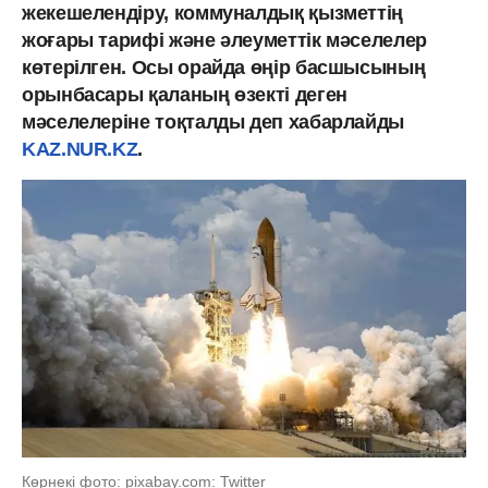
жекешелендіру, коммуналдық қызметтің
жоғары тарифі және әлеуметтік мәселелер
көтерілген. Осы орайда өңір басшысының
орынбасары қаланың өзекті деген
мәселелеріне тоқталды деп хабарлайды
KAZ.NUR.KZ
.
Көрнекі фото: pixabay.com: Twitter