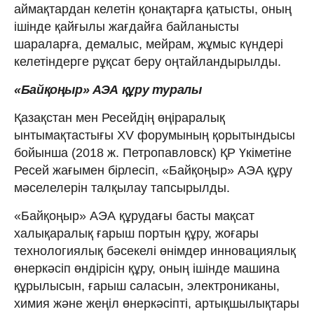
аймақтардан келетін қонақтарға қатысты, оның
ішінде қайғылы жағдайға байланысты
шараларға, демалыс, мейрам, жұмыс күндері
келетіндерге рұқсат беру оңтайландырылды.
«Байқоңыр» АЭА құру туралы
Қазақстан мен Ресейдің өңіраралық
ынтымақтастығы XV форумының қоры­тындысы
бойынша (2018 ж. Петропавловск) ҚР Үкіметіне
Ресей жағымен бірлесіп, «Байқоңыр» АЭА құру
мәселелерін талқылау тапсырылды.
«Байқоңыр» АЭА құрудағы басты мақсат
халықаралық ғарыш портын құру, жоғары
технологиялық бәсекелі өнімдер инновациялық
өнеркәсіп өндірісін құру, оның ішінде машина
құрылысын, ғарыш саласын, электрониканы,
химия және жеңіл өнеркәсіпті, артықшылықтары