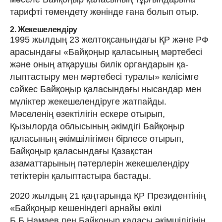
тарифті төмендету жөнінде ғана болып отыр.
2. Жекешелендіру
1995 жылдың 23 желтоқсанындағы ҚР және РФ
арасындағы «Байқоңыр қаласының мәртебесі
және оның атқарушы билік органдарын қа­
лыптастыру мен мәртебесі туралы» келісімге
сәйкес Байқоңыр қаласындағы нысандар мен
мүліктер жекешелендіруге жатпайды.
Мәселенің өзектілігін ескере отырып,
Қызылорда облы­сының әкімдігі Байқоңыр
қаласының әкімшілігімен бірлесе отырып,
Байқоңыр қала­сындағы Қазақстан
азаматтарының пәтерлерін жекешелендіру
тетіктерін қалыптастыра бастады.
2020 жылдың 21 қаңтарында ҚР Президентінің
«Байқоңыр кешеніндегі арнайы өкілі
Б.Б.Намаев пен Байқоңыр қаласы әкімшілігінің