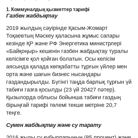
1. Коммуналдық қызметтер тарифі
Газбен жабдықтау
2019 жылдың сәуірінде Қасым-Жомарт
Тоқаевтың Мәскеу қаласына жұмыс сапары
кезінде ҚР және РФ Энергетика министрлері
«Байқоңыр» кешенін газбен жабдықтау туралы
келісімге қол қойған болатын. Осы келісім
аясында қалада көпқабатты тұрғын үйлер мен
орта және шағын бизнес нысандары
газдандырылды. Бүгінгі таңда барлық тұрғын үй
табиғи газға қосылды (23 үй 20427 пәтер).
Қызылорда облысы бойынша табиғи газдың
бірыңғай тарифі төлемі текше метріне 20,7
теңге.
Сумен жабдықтау және су тарату
2016 жылы су құбырларының (85 процент) және