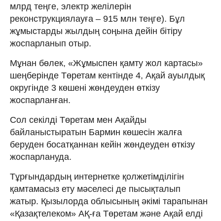
млрд теңге, электр желілерін
реконструкциялауға – 915 млн теңге). Бұл
жұмыстарды жылдың соңына дейін бітіру
жоспарланып отыр.
Мұнан бөлек, «Жұмыспен қамту жол картасы»
шеңберінде Төретам кентінде 4, Ақай ауылдық
округінде 3 көшені жөндеуден өткізу
жоспарланған.
Сол секілді Төретам мен Ақайды
байланыстыратын Бармин көшесін жалға
беруден босатқаннан кейін жөндеуден өткізу
жоспарлануда.
Тұрғындардың интернетке қол­жетімділігін
қамтамасыз ету мәселесі де пысықталып
жатыр. Қызылорда облысының әкімі тарапынан
«Қазақтелеком» АҚ-ға Төретам және Ақай елді