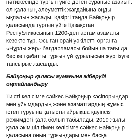
нәтижесінде тұрғын үйге деген сұраныс азайып,
ол қаланың әлеуметтік жағдайына оңды
ықпалын жасады. Қазіргі таңда Байқоңыр
қаласында тұрғын үйге Қазақстан
Республикасының 1200-ден астам азаматы
кезекте тұр. Осыған орай уәкілетті органға
«Нұрлы жер» бағдарламасы бойынша тағы да
бес көпқабатты тұрғын үй құрылысын жүргізуге
тапсырыс жасалды.
Байқоңыр қаласы аумағына жіберуді
оңтайландыру
Тиісті келісімге сәйкес Байқоңыр кәсіпорындар
мен ұйымдардың және азаматтардың жұмыс
істеп тұруына қатысты айрықша қауіпсіз
режимдегі қала болып табылады. 2019 жылы
қала әкімшілігімен келісімге сәйкес Байқоңыр
қаласына оның тұрғындары мен басқа