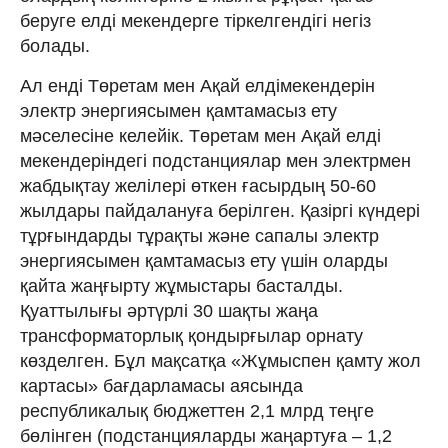
беруге елді мекендерге тіркелгендігі негіз
болады.
Ал енді Төретам мен Ақай елдімекендерін
электр энергиясымен қамтамасыз ету
мәселесіне келейік. Төретам мен Ақай елді
мекендеріндегі подстанциялар мен электрмен
жабдықтау желілері өткен ғасырдың 50-60
жылдары пайдалануға берілген. Қазіргі күндері
тұрғындарды тұрақты және сапалы электр
энергиясымен қамтамасыз ету үшін оларды
қайта жаңғырту жұмыстары басталды.
Қуаттылығы әртүрлі 30 шақты жаңа
трансформаторлық қондырғылар орнату
көзделген. Бұл мақсатқа «Жұмыспен қамту жол
картасы» бағдарламасы аясында
республикалық бюджеттен 2,1 млрд теңге
бөлінген (подстанцияларды жаңартуға – 1,2