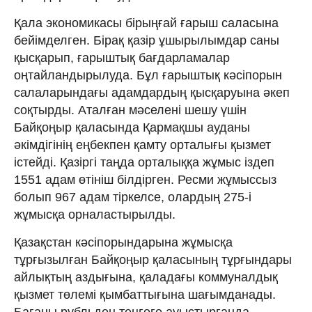
Қала экономикасы бірыңғай ғарыш саласына
бейімделген. Бірақ қазір ұшырылымдар саны
қыс­қарып, ғарыштық бағдарламалар
оңтайландырылуда. Бұл ғарыштық кәсіпорын
салаларындағы адамдардың қысқаруына әкеп
соқтырды. Аталған мәселені шешу үшін
Байқоңыр қаласында Қармақшы ауданы
әкімдігінің еңбекпен қамту орталығы қызмет
істейді. Қазіргі таңда орталыққа жұмыс іздеп
1551 адам өтініш білдірген. Ресми жұмыссыз
болып 967 адам тіркелсе, олардың 275-і
жұмысқа орналастырылды.
Қазақстан кәсіпорындарына жұмысқа
тұрғызылған Байқоңыр қала­сының тұрғындары
айлықтың аздығына, қаладағы коммуналдық
қызмет төлемі қымбаттығына шағымданады.
Бағаны рубльден теңгеге ауыстырғанда