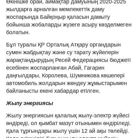
Өкінішке орай, аймақтар дамуының 2020-2025
жылдарға арналған мемлекеттік даму
жоспарында Байқоңыр қаласын дамыту
бойынша жобаларды жүзеге асыру көзделмеген
болатын.
Бұл туралы ҚР Орталық Атқару органдарын
сумен жабдықтау және су тарату жүйелерін
жарақтандырудың Ресей Федерациясы бюджеті
есебінен жоспарланған Абай, Гагарин
даңғылдары, Королева, Шумникова көшелері
автомобиль жолдарын жөндеу жұмыстарымен
байланысты екені хабардар етілген.
Жылу энергиясы
Жылу энергиясын қалалық жылу-электр жүйесі
өндіреді, ол қымбат мазут отынымен өндіріледі.
Қала тұрғындары жылу үшін 12 ай ақы төлейді.