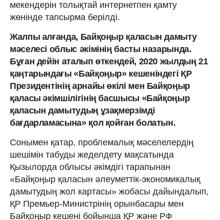
мекендерін толықтай интернетпен қамту
жөнінде тапсырма берілді.
Жалпы алғанда, Байқоңыр қа­ласын дамыту
мәселесі облыс әкі­мінің бас­ты назарында.
Бұған дейін аталып өткендей, 2020 жылдың 21
қаңтарындағы «Байқоңыр» кешеніндегі ҚР
Президентінің арнайы өкілі мен Байқоңыр
қаласы әкімшілігінің басшысы «Байқоңыр
қала­сын дамытудың ұзақмерзімді
бағдарламасына» қол қойған болатын.
Сонымен қатар, проблемалық мәселелердің
шешімін табуды жеделдету мақсатында
Қызылорда облысы әкімдігі тарапынан
«Байқоңыр қаласын әлеуметтік-экономикалық
дамытудың жол картасы» жобасы дайындалып,
ҚР Премьер-Министрінің орынбасары мен
Байқоңыр кешені бойынша ҚР және РФ