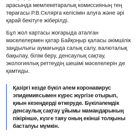
арасында мемлекетаралық комиссияның тең
төрағасы Р.В.Склярға келісімін алуға және әрі
қарай бекітуге жіберілді.
Бұл жол картасы жоғарыда аталған
мәселелермен қатар Байқоңыр қаласы әкімшілік
заңдылығы аумағында салық салу, валюталық
бақылау, білім беру, денсаулық сақтау,
экологиялық реттеудің шешімі мәселелерін де
қамтиды.
Қазіргі кезде бүкіл әлем коронавирус
эпидемиясымен күрес жүргізе отырып,
қиын кезеңдерді өткеруде. Бүкіләлемдік
денсаулық сақтау ұйымы мамандарының
пікірінше, күзге таяу оның екінші толқыны
басталуы мүмкін.