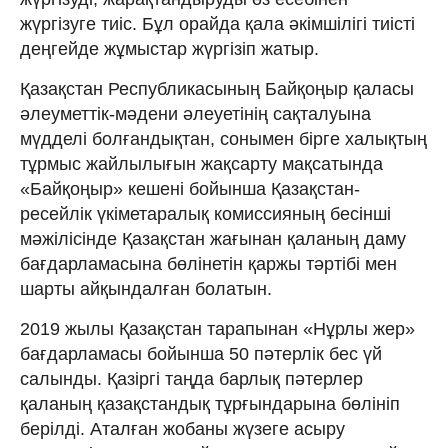
жүргізуге тиіс. Бұл орайда қала әкімшілігі тиісті
деңгейде жұмыстар жүргізіп жатыр.
Қазақстан Республикасының Байқоңыр қаласы
әлеуметтік-мәдени әлеуетінің сақталуына
мүдделі болған­дықтан, сонымен бірге халықтың
тұрмыс жайлылығын жақсарту мақса­тында
«Байқоңыр» кешені бойынша Қазақстан-
ресейлік үкіметаралық комис­сияның бесінші
мәжілісінде Қазақстан жағынан қаланың даму
бағдарламасына бөлінетін қаржы тәртібі мен
шарты айқындалған болатын.
2019 жылы Қазақстан тарапынан «Нұрлы жер»
бағдарламасы бойынша 50 пәтерлік бес үй
салынды. Қазіргі таңда барлық пәтерлер
қаланың қазақстандық тұрғындарына бөлініп
берілді. Аталған жобаны жүзеге асыру