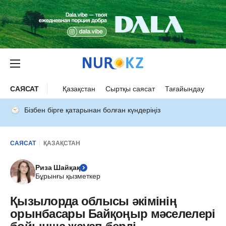
САЯСАТ
Қазақстан
Сыртқы саясат
Тағайындау
Бізбен бірге қатарынан болған күндеріңіз
САЯСАТ
ҚАЗАҚСТАН
Риза Шайқақ
Бұрынғы қызметкер
Қызылорда облысы әкімінің
орынбасары Байқоңыр мәселелері