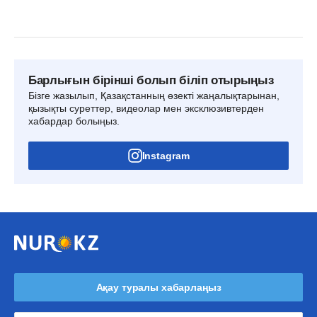
Барлығын бірінші болып біліп отырыңыз
Бізге жазылып, Қазақстанның өзекті жаңалықтарынан,
қызықты суреттер, видеолар мен эксклюзивтерден
хабардар болыңыз.
Instagram
Ақау туралы хабарлаңыз