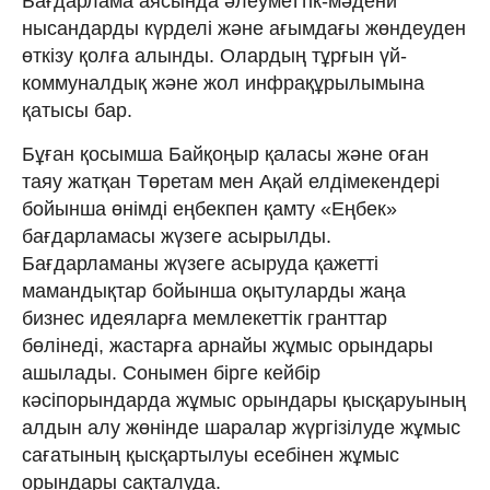
Бағдарлама аясында әлеуметтік-мәдени
нысандарды күрделі және ағымдағы жөндеуден
өткізу қолға алынды. Олардың тұрғын үй-
коммуналдық және жол инфрақұрылымына
қатысы бар.
Бұған қосымша Байқоңыр қаласы және оған
таяу жатқан Төретам мен Ақай елдімекендері
бойынша өнімді еңбекпен қамту «Еңбек»
бағдарламасы жүзеге асырылды.
Бағдарламаны жүзеге асыруда қажетті
мамандықтар бойынша оқытуларды жаңа
бизнес идеяларға мемлекеттік гранттар
бөлінеді, жастарға арнайы жұмыс орындары
ашылады. Сонымен бірге кейбір
кәсіпорындарда жұмыс орындары қысқаруының
алдын алу жөнінде шаралар жүргізілуде жұмыс
сағатының қысқартылуы есебінен жұмыс
орындары сақталуда.