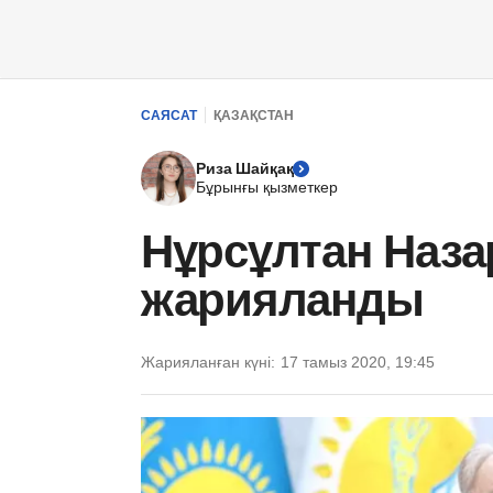
САЯСАТ
ҚАЗАҚСТАН
Риза Шайқақ
Бұрынғы қызметкер
Нұрсұлтан Наза
жарияланды
Жарияланған күні:
17 тамыз 2020, 19:45