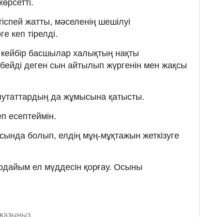
көрсетті.
іспей жатты, мәселенің шешілуі
е кеп тірелді.
 кейбір басшылар халықтың нақты
бейді деген сын айтылып жүргенін мен жақсы
путаттардың да жұмысына қатысты.
п есептеймін.
сында болып, елдің мұң-мұқтажын жеткізуге
әрдайым ел мүддесін қорғау. Осыны
 жазыңыз