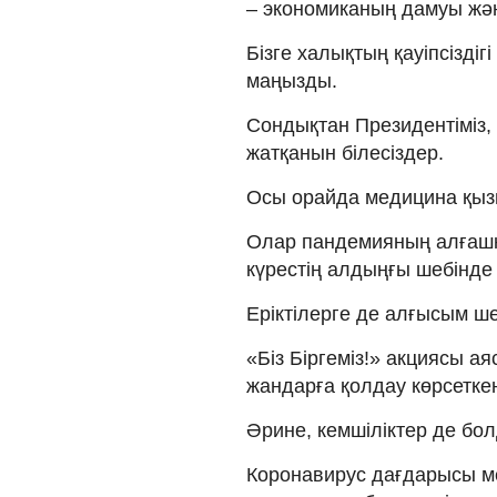
– экономиканың дамуы жә
Бізге халықтың қауіпсіздіг
маңызды.
Сондықтан Президентіміз, 
жатқанын білесіздер.
Осы орайда медицина қызм
Олар пандемияның алғашқ
күрестің алдыңғы шебінде
Еріктілерге де алғысым ше
«Біз Біргеміз!» акциясы а
жандарға қолдау көрсеткен 
Әрине, кемшіліктер де бо
Коронавирус дағдарысы ме