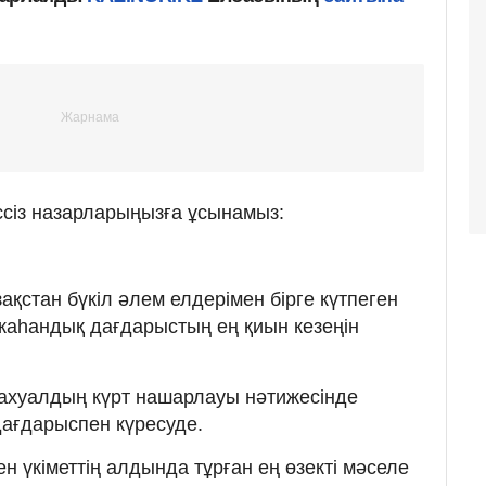
іссіз назарларыңызға ұсынамыз:
қстан бүкіл әлем елдерімен бірге күтпеген
жаһандық дағдарыстың ең қиын кезеңін
 ахуалдың күрт нашарлауы нәтижесінде
ағдарыспен күресуде.
н үкіметтің алдында тұрған ең өзекті мәселе