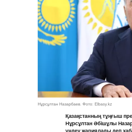
Нұрсұлтан Назарбаев. Фото: Elbasy.kz
Қазақстанның тұңғыш пре
Нұрсұлтан Әбішұлы Наза
үндеу жариялады деп ха