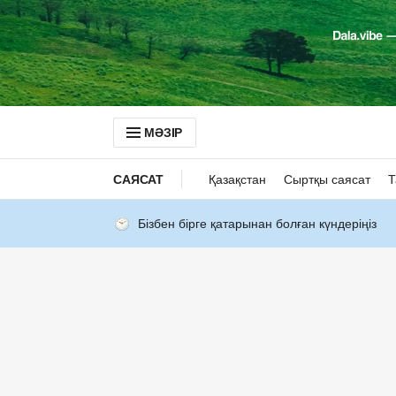
МӘЗІР
САЯСАТ
Қазақстан
Сыртқы саясат
Т
Бізбен бірге қатарынан болған күндеріңіз