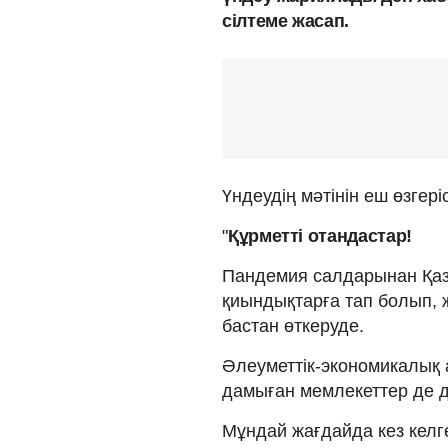
сілтеме жасап.
Үндеудің мәтінін еш өзгер
"
Құрметті отандастар!
Пандемия салдарынан Қаза
қиындықтарға тап болып, 
бастан өткеруде.
Әлеуметтік-экономикалық
дамыған мемлекеттер де д
Мұндай жағдайда кез келге