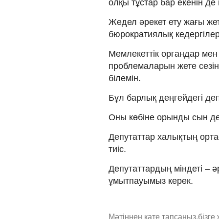
олқы тұстар бар екенін де 
Жедел әрекет ету жағы жет
бюрократиялық кедергілерг
Мемлекеттік органдар мен
проблемаларын жете сезін
білемін.
Бұл барлық деңгейдегі де
Оны көбіне орынды сын де
Депутаттар халықтың орта
тиіс.
Депутаттардың міндеті – 
ұмытпауымыз керек.
Мәтіннен қате тапсаңыз,
бізге