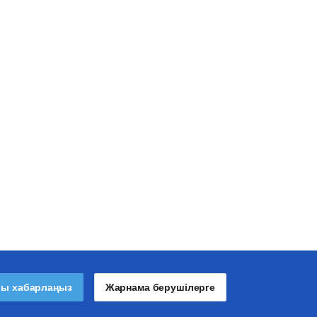
лы хабарлаңыз
Жарнама берушілерге