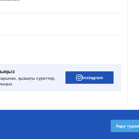
рыңыз
Instagram
тарынан, қызықты суреттер,
лыңыз.
Ақау тура