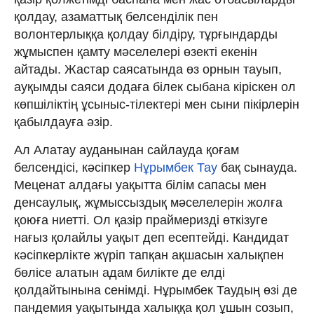
қолдау, азаматтық белсенділік пен
волонтерлыққа қолдау білдіру, тұрғындарды
жұмыспен қамту мәселелері өзекті екенін
айтады. Жастар саясатында өз орнын тауып,
ауқымды саяси додаға білек сыбана кіріскен ол
көпшіліктің ұсыныс-тілектері мен сыни пікірлерін
қабылдауға әзір.
Ал Алатау ауданынан сайлауда қоғам
белсендісі, кәсіпкер
Нұрымбек Тау
бақ сынауда.
Меценат алдағы уақытта білім сапасы мен
денсаулық, жұмыссыздық мәселелерін жолға
қоюға ниетті. Ол қазір праймеризді өткізуге
нағыз қолайлы уақыт деп есептейді. Кандидат
кәсіпкерлікте жүріп тапқан ақшасын халықпен
бөлісе алатын адам билікте де елді
қолдайтынына сенімді. Нұрымбек Таудың өзі де
пандемия уақытында халыққа қол ұшын созып,