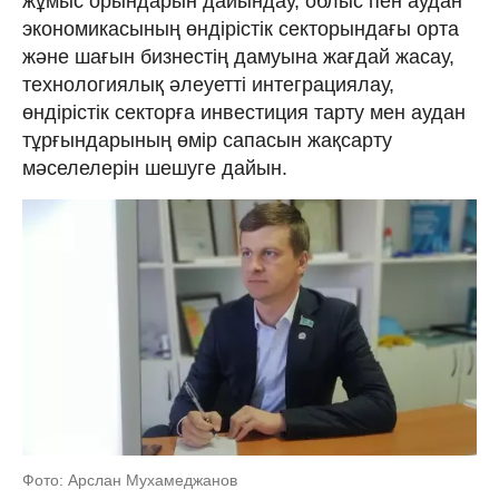
жұмыс орындарын дайындау, облыс пен аудан
экономикасының өндірістік секторындағы орта
және шағын бизнестің дамуына жағдай жасау,
технологиялық әлеуетті интеграциялау,
өндірістік секторға инвестиция тарту мен аудан
тұрғындарының өмір сапасын жақсарту
мәселелерін шешуге дайын.
Фото: Арслан Мухамеджанов