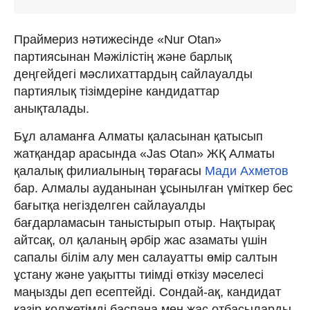
Праймериз нәтижесінде «Nur Otan»
партиясынан Мәжілістің және барлық
деңгейдегі мәслихаттардың сайлауалды
партиялық тізімдеріне кандидаттар
анықталады.
Бұл аламанға Алматы қаласынан қатысып
жатқандар арасында «Jas Otan» ЖҚ Алматы
қалалық филиалының төрағасы
Мади Ахметов
бар. Алмалы ауданынан ұсынылған үміткер бес
бағытқа негізделген сайлауалды
бағдарламасын таныстырып отыр. Нақтырақ
айтсақ, ол қаланың әрбір жас азаматы үшін
сапалы білім алу мен салауатты өмір салтын
ұстану және уақытты тиімді өткізу мәселесі
маңызды деп есептейді. Сондай-ақ, кандидат
қазір қолжетімді баспана мен жас отбасыларды