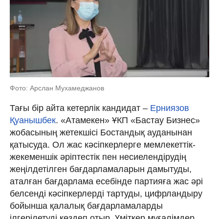
Фото: Арслан Мухамеджанов
Тағы бір айта кетерлік кандидат –
Ерниязов
Қуанышбек
. «Атамекен» ҰКП «Бастау Бизнес»
жобасының жетекшісі Бостандық ауданынан
қатысуда. Ол жас кәсіпкерлерге мемлекеттік-
жекеменшік әріптестік пен несиелендірудің
жеңілдетілген бағдарламаларын дамытуды,
аталған бағдарлама есебінде партияға жас әрі
белсенді кәсіпкерлерді тартуды, цифрландыру
бойынша қалалық бағдарламаларды
ілгерілетуді көздеп отыр. Үміткер мұғалімдер