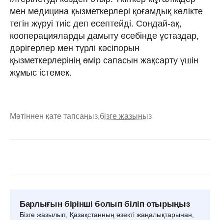
мен медицина қызметкерлері қоғамдық көлікте
тегін жүруі тиіс деп есептейді. Сондай-ақ,
кооперацияларды дамыту есебінде ұстаздар,
дәрігерлер мен түрлі кәсіпорын
қызметкерлерінің өмір сапасын жақсарту үшін
жұмыс істемек.
Мәтіннен қате тапсаңыз,
бізге жазыңыз
Барлығын бірінші болып біліп отырыңыз
Бізге жазылып, Қазақстанның өзекті жаңалықтарынан,