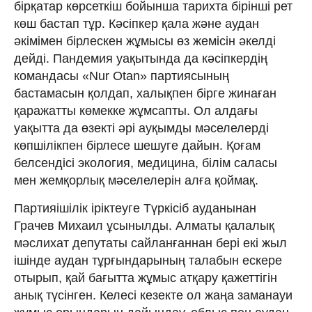
бірқатар көрсеткіш бойынша тарихта бірінші рет
көш бастап тұр. Кәсіпкер қала және аудан
әкімімен бірлескен жұмысы өз жемісін әкелді
дейді. Пандемия уақытында да кәсіпкердің
командасы «Nur Otan» партиясының
бастамасын қолдап, халықпен бірге жинаған
қаражатты көмекке жұмсапты. Ол алдағы
уақытта да өзекті әрі ауқымды мәселелерді
көпшілікпен бірлесе шешуге дайын. Қоғам
белсендісі экология, медицина, білім саласы
мен жемқорлық мәселелерін алға қоймақ.
Партияішілік іріктеуге Түркісіб ауданынан
Грачев Михаил ұсынылды. Алматы қалалық
мәслихат депутаты сайланғаннан бері екі жыл
ішінде аудан тұрғындарының талабын ескере
отырып, қай бағытта жұмыс атқару қажеттігін
анық түсінген. Келесі кезекте ол жаңа заманауи