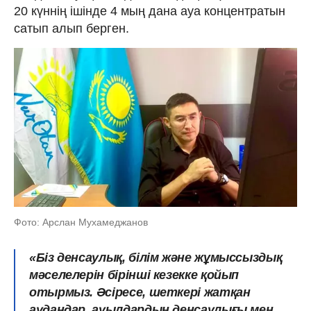
20 күннің ішінде 4 мың дана ауа концентратын
сатып алып берген.
Фото: Арслан Мухамеджанов
«Біз денсаулық, білім және жұмыссыздық
мәселелерін бірінші кезекке қойып
отырмыз. Әсіресе, шеткері жатқан
аудандар, ауылдардың денсаулығы мен