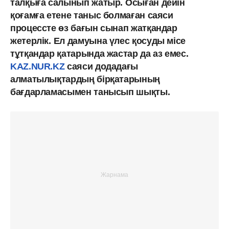
талқыға салынып жатыр.
Осыған дейін
қоғамға етене таныс болмаған саяси
процессте өз бағын сынап жатқандар
жетерлік.
Ел дамуына үлес қосуды місе
тұтқандар қатарында жастар да аз емес.
KAZ.NUR.KZ
саяси додадағы
алматылықтардың бірқатарының
бағдарламасымен танысып шықты.