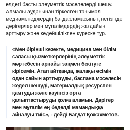
елдегі басты әлеуметтік мәселелерді шешу.
Алмалы ауданынан тіркелген танымал
медиаменеджердің бағдарламасының негізінде
дәрігерлер мен мұғалімдердің жағдайын
арттыру және кедейшілікпен күреске тұр.
«Мен бірінші кезекте, медицина мен білім
саласы қызметкерлерінің әлеуметтік
мәртебесін арнайы заңмен бекітуге
кірісемін. Атап айтқанда, жалақы өсімін
одан сайын арттыруды, баспана мәселесін
жедел шешуді, материалдық ресурспен
қамтуды және қауіпсіз орта
қалыптастыруды қолға аламын. Дәрігер
мен мұғалім ең беделді мамандыққа
айналуы тиіс», - дейді Бағдат Қожахметов.