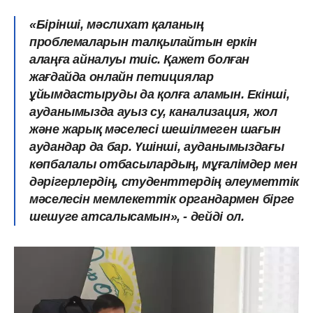
«Бірінші, мәслихат қаланың
проблемаларын талқылайтын еркін
алаңға айналуы тиіс. Қажет болған
жағдайда онлайн петициялар
ұйымдастыруды да қолға аламын. Екінші,
ауданымызда ауыз су, канализация, жол
және жарық
мәселесі шешілмеген шағын
аудандар да бар. Үшінші, ауданымыздағы
көпбалалы отбасылардың, мұғалімдер мен
дәрігерлердің, студенттердің әлеуметтік
мәселесін мемлекеттік органдармен бірге
шешуге атсалысамын», - дейді ол.