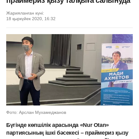
праймериз қызу талқыға салынуда
Жарияланған күні:
18 қыркүйек 2020, 16:32
Фото: Арслан Мухамеджанов
Бүгінде көпшілік арасында «Nur Otan»
партиясының ішкі бәсекесі – праймериз қызу