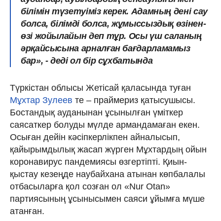
білімін түзетуіміз керек. Адамның дені сау
болса, білімді болса, жұмыссыздық өзінен-
өзі жойылайын деп тұр. Осы үш саланың
әрқайсысына арналған бағдарламамыз
бар», - деді ол бір сұхбатында
Түркістан облысы Жетісай қаласында туған
Мұхтар Зулеев
те – праймериз қатысушысы.
Бостандық ауданынан ұсынылған үміткер
саясаткер болуды мүлде армандамаған екен.
Осыған дейін кәсіпкерлікпен айналысып,
қайырымдылық жасап жүрген Мұхтардың ойын
коронавирус пандемиясы өзгертіпті. Қиын-
қыстау кезеңде наубайхана атынан көпбалалы
отбасыларға қол созған ол «Nur Otan»
партиясының ұсынысымен саяси ұйымға мүше
атанған.