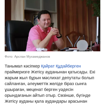
Фото: Арслан Мухамеджанов
Танымал кәсіпкер
Қайрат Құдайберген
праймеризге Жетісу ауданынан қатысады. Екі
жарым жыл бұрын мәслихат депутаты болып
сайланған, әлеуметтік желіде біраз сынға
ұшыраған, меценат берген уәдесін
орындағанын айтып отыр. Сөзінше, бүгінде
Жетісу ауданы қала аудандары арасынан