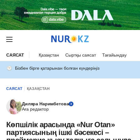
САЯСАТ
Қазақстан
Сыртқы саясат
Тағайындау
Бізбен бірге қатарынан болған күндеріңіз
САЯСАТ
ҚАЗАҚСТАН
Диляра Наримбетова
Аға редактор
Көпшілік арасында «Nur Otan»
партиясының ішкі бәсекесі –