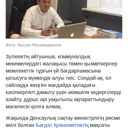
Фото: Арслан Мухамеджанов
Зулеевтің айтуынша, коммуналдық
мекемелердегі жалақысы төмен қызметкерлер
мемлекеттік тұрғын үй бағдарламасына
қатысуға мүмкіндік алуы тиіс. Сондай-ақ, ол
сайлауда жеңген жағдайда қаладағы
кәсіпкерлікті дамыту үшін әкімшілік кедергілерді
азайту, дұрыс әрі уақытылы ақпараттындыру
мәселесін қолға алмақ.
Жақында Денсаулық сақтау министрлігің ресми
өкілі болған
Бағдат Қожахметовтің
мақсаты