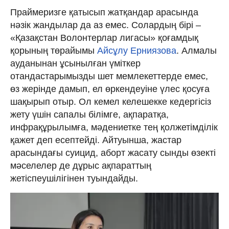
Праймеризге қатысып жатқандар арасында
нәзік жандылар да аз емес. Солардың бірі –
«Қазақстан Волонтерлар лигасы» қоғамдық
қорының төрайымы
Айсұлу Ерниязова
. Алмалы
ауданынан ұсынылған үміткер
отандастарымызды шет мемлекеттерде емес,
өз жерінде дамып, ел өркендеуіне үлес қосуға
шақырып отыр. Ол кемел келешекке кедергісіз
жету үшін сапалы білімге, ақпаратқа,
инфрақұрылымға, мәдениетке тең қолжетімділік
қажет деп есептейді. Айтуынша, жастар
арасындағы суицид, аборт жасату сынды өзекті
мәселелер де дұрыс ақпараттың
жетіспеушілігінен туындайды.