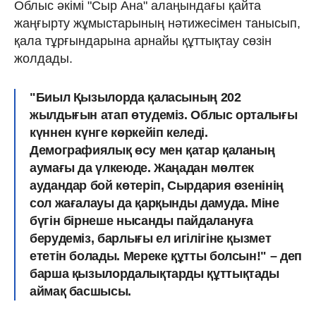
Облыс әкімі "Сыр Ана" алаңындағы қайта
жаңғырту жұмыстарының нәтижесімен танысып,
қала тұрғындарына арнайы құттықтау сөзін
жолдады.
"Биыл Қызылорда қаласының 202
жылдығын атап өтудеміз. Облыс орталығы
күннен күнге көркейіп келеді.
Демографиялық өсу мен қатар қаланың
аумағы да үлкеюде. Жаңадан мөлтек
аудандар бой көтеріп, Сырдария өзенінің
сол жағалауы да қарқынды дамуда. Міне
бүгін бірнеше нысанды пайдалануға
берудеміз, барлығы ел игілігіне қызмет
ететін болады. Мереке құтты болсын!" – деп
барша қызылордалықтарды құттықтады
аймақ басшысы.