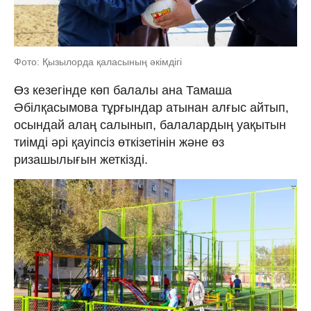
Фото: Қызылорда қаласының әкімдігі
Өз кезегінде көп балалы ана Тамаша
Әбілқасымова тұрғындар атынан алғыс айтып,
осындай алаң салынып, балалардың уақытын
тиімді әрі қауіпсіз өткізетінін және өз
ризашылығын жеткізді.