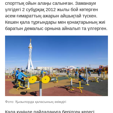
спорттық ойын алаңы салынған. Заманауи
үлгідегі 2 субұрқақ 2012 жылы бой көтерген
әсем ғимараттың ажарын айшықтай түскен.
Кешен қала тұрғындары мен қонақтарының жиі
баратын демалыс орнына айналып та үлгерген.
Фото: Қызылорда қаласының әкімдігі
Қала күнінде пайдалануға берілген келесі