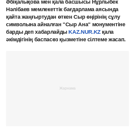
Әбіқалықова мен қала басшысы Нұрлыбек
Нәлібаев мемлекеттік бағдарлама аясында
қайта жаңғыртудан өткен Сыр өңірінің сұлу
символына айналған "Сыр Ана" монументіне
барды деп хабарлайды
KAZ.NUR.KZ
қала
әкімдігінің баспасөз қызметіне сілтеме жасап.