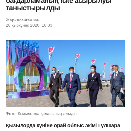
бағдарламаның іске асырылуы
таныстырылды
Жарияланған күні:
26 қыркүйек 2020, 18:33
Фото: Қызылорда қаласының әкімдігі
Қызылорда күніне орай облыс әкімі Гүлшара