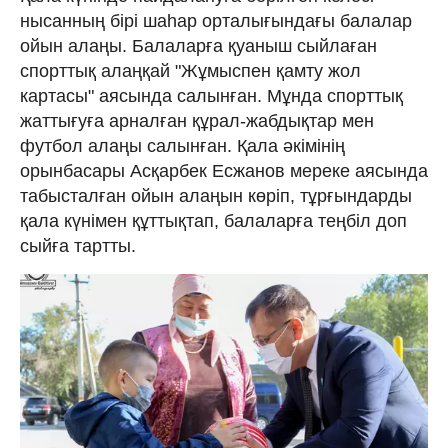
нысанның бірі шаһар орталығындағы балалар
ойын алаңы. Балаларға қуаныш сыйлаған
спорттық алаңқай "Жұмыспен қамту жол
картасы" аясында салынған. Мұнда спорттық
жаттығуға арналған құрал-жабдықтар мен
футбол алаңы салынған. Қала әкімінің
орынбасары Асқарбек Есжанов мереке аясында
табысталған ойын алаңын көріп, тұрғындарды
қала күнімен құттықтап, балаларға теңбіл доп
сыйға тартты.