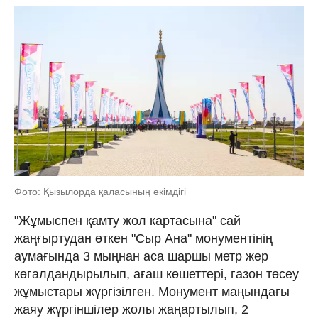
Фото: Қызылорда қаласының әкімдігі
"Жұмыспен қамту жол картасына" сай
жаңғыртудан өткен "Сыр Ана" монументінің
аумағында 3 мыңнан аса шаршы метр жер
көгалдандырылып, ағаш көшеттері, газон төсеу
жұмыстары жүргізілген. Монумент маңындағы
жаяу жүргіншілер жолы жаңартылып, 2