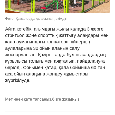
Фото: Қызылорда қаласының әкімдігі
Айта кетейік, ағымдағы жылы қалада 3 жерге
стритбол және спорттық жаттығу алаңдары мен
қала аумағындағы көппәтерлі үйлердің
аулаларына 30 ойын алаңын салу
жоспарланған. Қазіргі таңда бұл нысандардың
құрылысы толығымен аяқталып, пайдалануға
берілді. Сонымен қатар, қала бойынша 60-тан
аса ойын алаңына жөндеу жұмыстары
жүргізілуде.
Мәтіннен қате тапсаңыз,
бізге жазыңыз