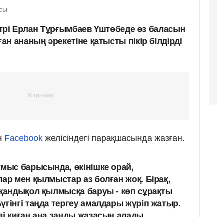
сы
истрі Ерлан Тұрғымбаев Үштөбеде өз баласын
н ананың әрекетіне қатысты пікір білдірді
н
Facebook
желісіндегі парақшасында жазған.
ұмыс барысында, өкінішке орай,
ар мен қылмыстар аз болған жоқ. Бірақ,
 қандықол қылмысқа баруы - көп сұрақты
үгінгі таңда тергеу амалдары жүріп жатыр.
зі қиған ана заңды жазасын алады.