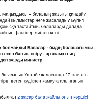
с. Маңыздысы – баланың жазығы қандай?
ндай қылмыстар неге жасалады? Бүгінгі
қоқысқа тастайтын, балаларды далада
сайтын фактілер жиілеп кетті.
қ болмайды! Балалар - біздің болашағымыз.
-есен бағып, өсіру - әр азаматтың
 деп жазды министр.
 облысының Үштөбе қаласында 27 жастағы
тірді деген күдікпен қамауға алынғанын
табылған
2 жасар бала жайлы оның көршісі