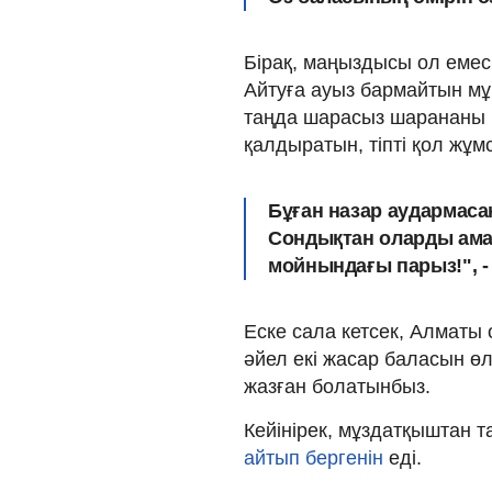
Бірақ, маңыздысы ол еме
Айтуға ауыз бармайтын мұ
таңда шарасыз шарананы 
қалдыратын, тіпті қол жұм
Бұған назар аудармаса
Сондықтан оларды аман
мойнындағы парыз!", -
Еске сала кетсек, Алматы
әйел екі жасар баласын өл
жазған болатынбыз.
Кейінірек, мұздатқыштан 
айтып бергенін
еді.