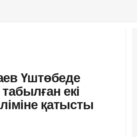
аев Үштөбеде
табылған екі
өліміне қатысты