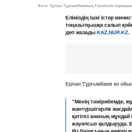
Фото: Ерлан Тұрғымбаевтың Facebook парақша
Еліміздің ішкі істер мин
тоңазытқышқа салып қойға
деп жазады
KAZ.NUR.KZ.
Ерлан Тұрғымбаев өз ойы
"Менің тәжірибемде, ж
жантүршігерлік жағдайл
қатігез ананың мұндай
жауапсыз қалдыруда. Б
Өз баласының өмірін ө