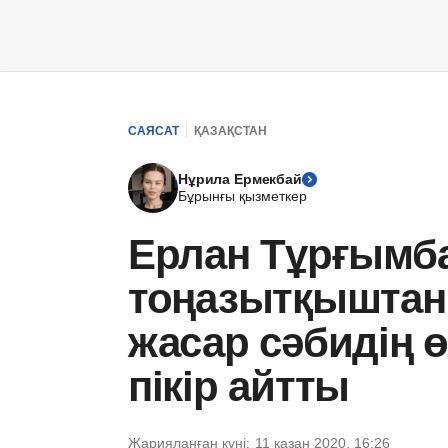
САЯСАТ
ҚАЗАҚСТАН
Нұрила Ермекбай
Бұрынғы қызметкер
Ерлан Тұрғымб
тоңазытқыштан 
жасар сәбидің 
пікір айтты
Жарияланған күні:
11 қазан 2020, 16:26