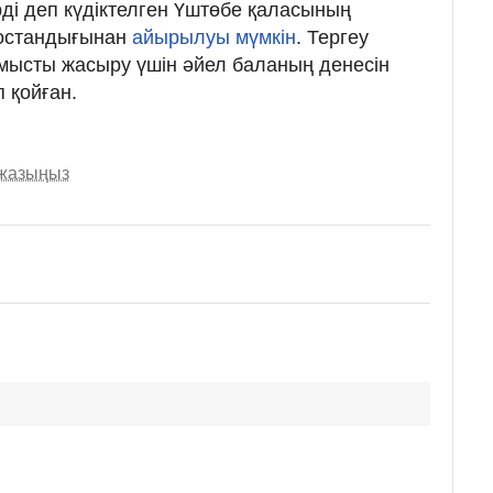
рді деп күдіктелген Үштөбе қаласының
бостандығынан
айырылуы мүмкін
. Тергеу
лмысты жасыру үшін әйел баланың
денесін
 қойған.
 жазыңыз