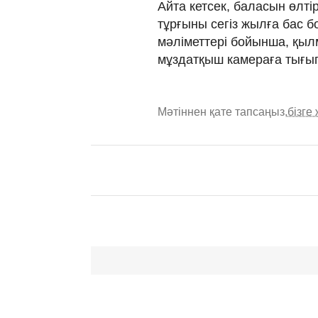
Айта кетсек, баласын өлті
тұрғыны сегіз жылға бас 
мәліметтері бойынша, қы
мұздатқыш камераға тығып
Мәтіннен қате тапсаңыз,
бізге