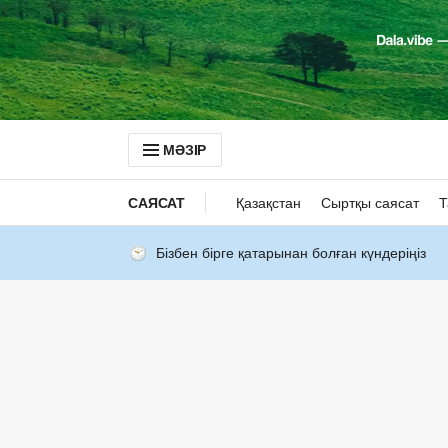
МӘЗІР
САЯСАТ
Қазақстан
Сыртқы саясат
Т
Бізбен бірге қатарынан болған күндеріңіз