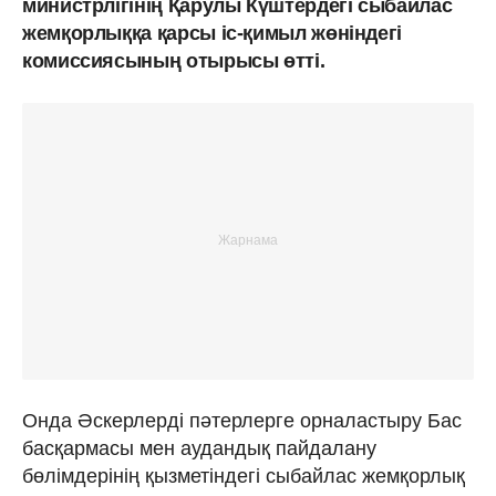
министрлігінің Қарулы Күштердегі сыбайлас
жемқорлыққа қарсы іс-қимыл жөніндегі
комиссиясының отырысы өтті.
Онда Әскерлерді пәтерлерге орналастыру Бас
басқармасы мен аудандық пайдалану
бөлімдерінің қызметіндегі сыбайлас жемқорлық