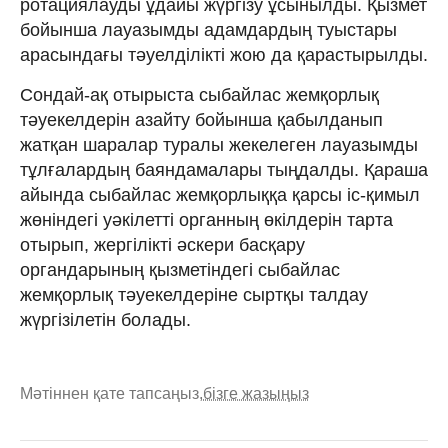
ротациялауды ұдайы жүргізу ұсынылды. Қызмет
бойынша лауазымды адамдардың туыстары
арасындағы тәуелділікті жою да қарастырылды.
Сондай-ақ отырыста сыбайлас жемқорлық
тәуекелдерін азайту бойынша қабылданып
жатқан шаралар туралы жекелеген лауазымды
тұлғалардың баяндамалары тыңдалды. Қараша
айында сыбайлас жемқорлыққа қарсы іс-қимыл
жөніндегі уәкілетті органның өкілдерін тарта
отырып, жергілікті әскери басқару
органдарының қызметіндегі сыбайлас
жемқорлық тәуекелдеріне сыртқы талдау
жүргізілетін болады.
Мәтіннен қате тапсаңыз,
бізге жазыңыз