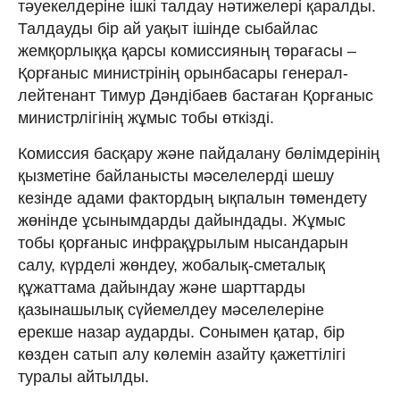
тәуекелдеріне ішкі талдау нәтижелері қаралды.
Талдауды бір ай уақыт ішінде сыбайлас
жемқорлыққа қарсы комиссияның төрағасы –
Қорғаныс министрінің орынбасары генерал-
лейтенант Тимур Дәндібаев бастаған Қорғаныс
министрлігінің жұмыс тобы өткізді.
Комиссия басқару және пайдалану бөлімдерінің
қызметіне байланысты мәселелерді шешу
кезінде адами фактордың ықпалын төмендету
жөнінде ұсынымдарды дайындады. Жұмыс
тобы қорғаныс инфрақұрылым нысандарын
салу, күрделі жөндеу, жобалық-сметалық
құжаттама дайындау және шарттарды
қазынашылық сүйемелдеу мәселелеріне
ерекше назар аударды. Сонымен қатар, бір
көзден сатып алу көлемін азайту қажеттілігі
туралы айтылды.