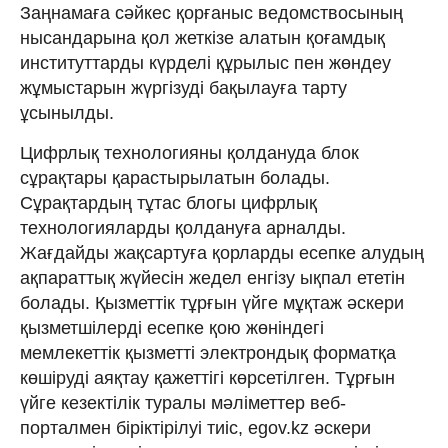
Заңнамаға сәйкес қорғаныс ведомствосының
нысандарына қол жеткізе алатын қоғамдық
институттарды күрделі құрылыс пен жөндеу
жұмыстарын жүргізуді бақылауға тарту
ұсынылды.
Цифрлық технологияны қолдануда блок
сұрақтары қарастырылатын болады.
Сұрақтардың тұтас блогы цифрлық
технологияларды қолдануға арналды.
Жағдайды жақсартуға қорларды есепке алудың
ақпараттық жүйесін жедел енгізу ықпал ететін
болады. Қызметтік тұрғын үйге мұқтаж әскери
қызметшілерді есепке қою жөніндегі
мемлекеттік қызметті электрондық форматқа
көшіруді аяқтау қажеттігі көрсетілген. Тұрғын
үйге кезектілік туралы мәліметтер веб-
порталмен біріктірілуі тиіс, egov.kz әскери