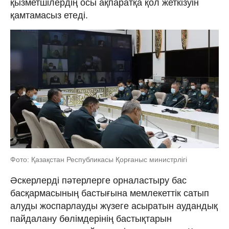
қызметшілердің осы ақпаратқа қол жеткізуін
қамтамасыз етеді.
Фото: Қазақстан Республикасы Қорғаныс министрлігі
Әскерлерді пәтерлерге орналастыру бас
басқармасының бастығына мемлекеттік сатып
алуды жоспарлауды жүзеге асыратын аудандық
пайдалану бөлімдерінің бастықтарын