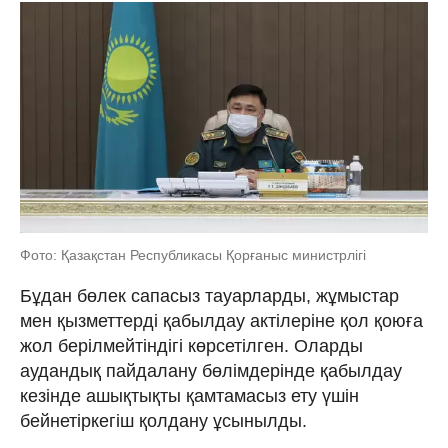
Фото: Қазақстан Республикасы Қорғаныс министрлігі
Бұдан бөлек сапасыз тауарларды, жұмыстар
мен қызметтерді қабылдау актілеріне қол қоюға
жол берілмейтіндігі көрсетілген. Оларды
аудандық пайдалану бөлімдерінде қабылдау
кезінде ашықтықты қамтамасыз ету үшін
бейнетіркегіш қолдану ұсынылды.