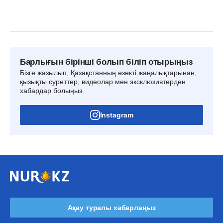
Барлығын бірінші болып біліп отырыңыз
Бізге жазылып, Қазақстанның өзекті жаңалықтарынан,
қызықты суреттер, видеолар мен эксклюзивтерден
хабардар болыңыз.
Instagram
Ақау туралы хабарлаңыз