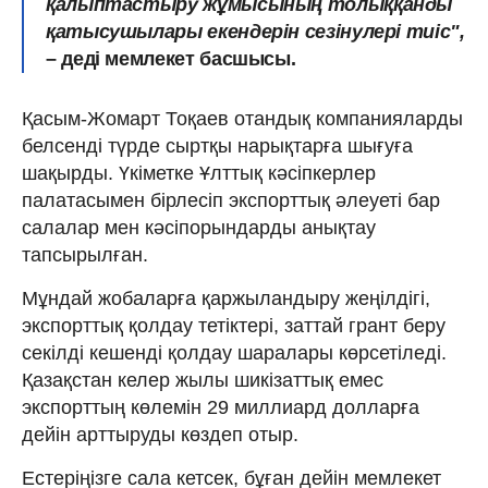
қалыптастыру жұмысының толыққанды
қатысушылары екендерін сезінулері тиіс",
– деді мемлекет басшысы.
Қасым-Жомарт Тоқаев отандық компанияларды
белсенді түрде сыртқы нарықтарға шығуға
шақырды. Үкіметке Ұлттық кәсіпкерлер
палатасымен бірлесіп экспорттық әлеуеті бар
салалар мен кәсіпорындарды анықтау
тапсырылған.
Мұндай жобаларға қаржыландыру жеңілдігі,
экспорттық қолдау тетіктері, заттай грант беру
секілді кешенді қолдау шаралары көрсетіледі.
Қазақстан келер жылы шикізаттық емес
экспорттың көлемін 29 миллиард долларға
дейін арттыруды көздеп отыр.
Естеріңізге сала кетсек, бұған дейін мемлекет