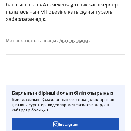
басшысының «Атамекен» ұлттық кәсіпкерлер
палатасының VII съезіне қатысқаны туралы
хабарлаған едік.
Мәтіннен қате тапсаңыз,
бізге жазыңыз
Барлығын бірінші болып біліп отырыңыз
Бізге жазылып, Қазақстанның өзекті жаңалықтарынан,
қызықты суреттер, видеолар мен эксклюзивтерден
хабардар болыңыз.
Instagram