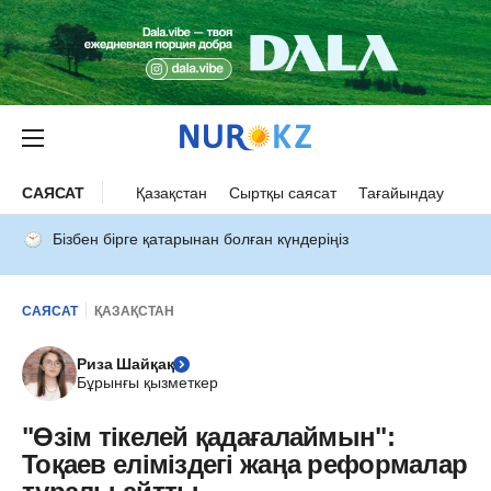
САЯСАТ
Қазақстан
Сыртқы саясат
Тағайындау
Бізбен бірге қатарынан болған күндеріңіз
САЯСАТ
ҚАЗАҚСТАН
Риза Шайқақ
Бұрынғы қызметкер
"Өзім тікелей қадағалаймын":
Тоқаев еліміздегі жаңа реформалар