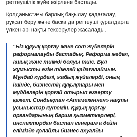
реттеушілік жүйе әзірлене бастады.
Қолданыстағы барлық бақылау-қадағалау,
рұқсат беру және басқа да реттеуші құралдарға
үлкен әрі нақты тексерулер жасалады.
"Біз құқық қорғау және сот жүйелерін
реформалауды бастадық. Реформа жедел,
ашық және тиімді болуы тиіс. Бұл
жұмысты өзім тікелей қадағалаймын.
Мұндай күрделі, жабық жүйелерді, оның
ішінде, бизнестің құқықтары мен
мүдделерін қорғай отырып өзгерту
қажет. Сондықтан «Атамекеннен» нақты
ұсыныстар күтемін. Құқық қорғау
органдарының барша қызметкерлері,
инспектордан бастап генералға дейін
елімізде қолайлы бизнес ахуалды