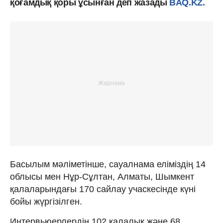
қоғамдық қоры ұсынған деп жазады
BAQ.KZ.
Басылым мәліметінше, сауалнама еліміздің 14
облысы мен Нұр-Сұлтан, Алматы, Шымкент
қалаларындағы 170 сайлау учаскесінде күні
бойы жүргізілген.
Интервьюерлердің 102 қалалық және 68