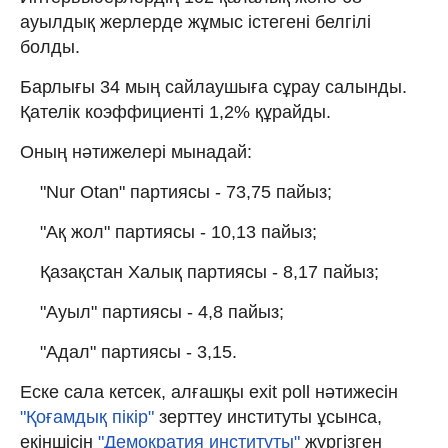
ауылдық жерлерде жұмыс істегені белгілі
болды.
Барлығы 34 мың сайлаушыға сұрау салынды.
Қателік коэффициенті 1,2% құрайды.
Оның нәтижелері мынадай:
"Nur Otan" партиясы - 73,75 пайыз;
"Ақ жол" партиясы - 10,13 пайыз;
Қазақстан Халық партиясы - 8,17 пайыз;
"Ауыл" партиясы - 4,8 пайыз;
"Адал" партиясы - 3,15.
Еске сала кетсек, алғашқы exit poll нәтижесін
"Қоғамдық пікір"
зерттеу институты ұсынса,
екіншісін
"Демократия институты"
жүргізген