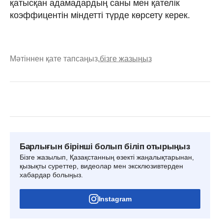
қатысқан адамадардың саны мен қателік
коэффицентін міндетті түрде көрсету керек.
Мәтіннен қате тапсаңыз,
бізге жазыңыз
Барлығын бірінші болып біліп отырыңыз
Бізге жазылып, Қазақстанның өзекті жаңалықтарынан,
қызықты суреттер, видеолар мен эксклюзивтерден
хабардар болыңыз.
Instagram