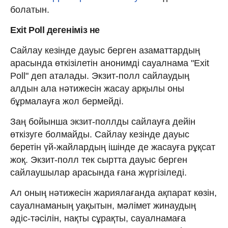
болатын.
Exit Poll дегеніміз не
Сайлау кезінде дауыс берген азаматтардың
арасында өткізілетін анонимді сауалнама "Exit
Poll" деп аталады. Экзит-полл сайлаудың
алдын ала нәтижесін жасау арқылы оны
бұрмалауға жол бермейді.
Заң бойынша экзит-поллды сайлауға дейін
өткізуге болмайды. Сайлау кезінде дауыс
беретін үй-жайлардың ішінде де жасауға рұқсат
жоқ. Экзит-полл тек сыртта дауыс берген
сайлаушылар арасында ғана жүргізіледі.
Ал оның нәтижесін жариялағанда ақпарат көзін,
сауалнаманың уақытын, мәлімет жинаудың
әдіс-тәсілін, нақты сұрақты, сауалнамаға