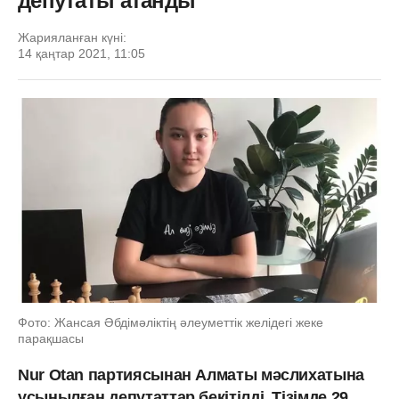
депутаты атанды
Жарияланған күні:
14 қаңтар 2021, 11:05
Фото: Жансая Әбдімәліктің әлеуметтік желідегі жеке
парақшасы
Nur Otan партиясынан Алматы мәслихатына
ұсынылған депутаттар бекітілді. Тізімде 29