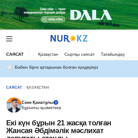
САЯСАТ
Қазақстан
Сыртқы саясат
Тағайындау
Бізбен бірге қатарынан болған күндеріңіз
САЯСАТ
ҚАЗАҚСТАН
Сәке Қанатұлы
Бұрынғы қызметкер
Екі күн бұрын 21 жасқа толған
Жансая Әбдімәлік мәслихат