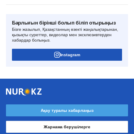
Барлығын бірінші болып біліп отырыңыз
Бізге жазылып, Қазақстанның өзекті жаңалықтарынан,
қызықты суреттер, видеолар мен эксклюзивтерден
хабардар болыңыз.
Instagram
Ақау туралы хабарлаңыз
Жарнама берушілерге