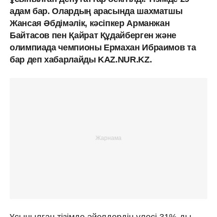
адам бар. Олардың арасында шахматшы
Жансая Әбдімәлік, кәсіпкер Арманжан
Байтасов пен Қайрат Құдайберген және
олимпиада чемпионы Ермахан Ибраимов та
бар деп хабарлайды KAZ.NUR.KZ.
Ұсынылған тізімде әйелдердің үлесі 31%-ды,