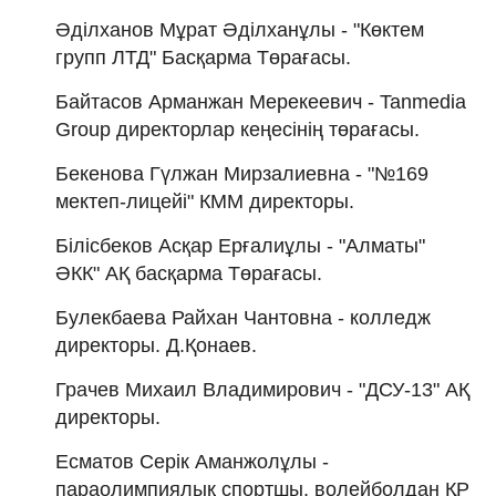
Әділханов Мұрат Әділханұлы - "Көктем
групп ЛТД" Басқарма Төрағасы.
Байтасов Арманжан Мерекеевич - Tanmedia
Group директорлар кеңесінің төрағасы.
Бекенова Гүлжан Мирзалиевна - "№169
мектеп-лицейі" КММ директоры.
Білісбеков Асқар Ерғалиұлы - "Алматы"
ӘКК" АҚ басқарма Төрағасы.
Булекбаева Райхан Чантовна - колледж
директоры. Д.Қонаев.
Грачев Михаил Владимирович - "ДСУ-13" АҚ
директоры.
Есматов Серік Аманжолұлы -
параолимпиялық спортшы, волейболдан ҚР