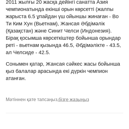
2011 жылғы 20 жасқа дейінгі санатта Азия
чемпионатында екінші орын көрсетті (жалпы
жарыста 6.5 ұпайдан үш ойыншы жинаған - Во
Ти Ким Хун (Вьетнам), Жансая Әбдімәлік
(Қазақстан) және Синит Челси (Индонезия).
Бірақ қосымша көрсеткіштер бойынша орындар
реті - вьетнам қызында 46.5, Әбдімәлікте - 43.5,
ал Челсиде - 42.5.
Сонымен қатар, Жансая сәйкес жасы бойынша
қыз балалар арасында екі дүркін чемпион
атанған.
Мәтіннен қате тапсаңыз,
бізге жазыңыз