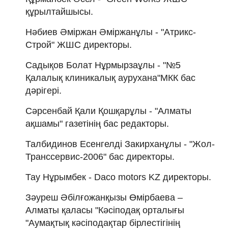
құрылтайшысы.
Нәбиев Әміржан Әміржанұлы - "Атрикс-
Строй" ЖШС директоры.
Садықов Болат Нұрмырзаұлы - "№5
Қалалық клиникалық аурухана"МКК бас
дәрігері.
Сәрсенбай Қали Қошқарұлы - "Алматы
ақшамы" газетінің бас редакторы.
Талбидинов Есенгелді Закирханұлы - "Жол-
Транссервис-2006" бас директоры.
Тау Нұрымбек - Daco motors KZ директоры.
Зәуреш Әбілғожанқызы Өмірбаева –
Алматы қаласы "Кәсіподақ орталығы
"Аумақтық кәсіподақтар бірлестігінің