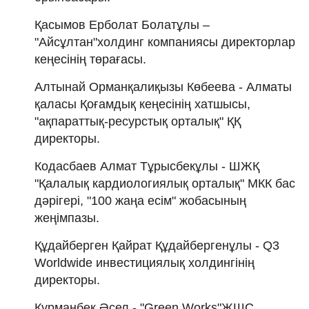
Қасымов Ерболат Болатұлы –
"Айсұлтан"холдинг компаниясы директорлар
кеңесінің төрағасы.
Алтынай Орманқалиқызы Көбеева - Алматы
қаласы Қоғамдық кеңесінің хатшысы,
"ақпараттық-ресурстық орталық" ҚҚ
директоры.
Кодасбаев Алмат Тұрысбекұлы - ШЖҚ
"Қалалық кардиологиялық орталық" МКК бас
дәрігері, "100 жаңа есім" жобасының
жеңімпазы.
Құдайберген Қайрат Құдайбергенұлы - Q3
Worldwide инвестициялық холдингінің
директоры.
Құрманбек Әсел - "Green Works"ЖШС