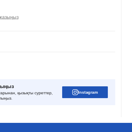
 жазыңыз
рыңыз
Instagram
тарынан, қызықты суреттер,
лыңыз.