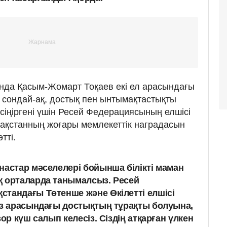
нда Қасым-Жомарт Тоқаев екі ел арасындағы
 сондай-ақ, достық пен ынтымақтастықты
к сіңіргені үшін Ресей Федерациясының елшісі
ақстанның жоғары мемлекеттік наградасын
тті.
настар мәселелері бойынша білікті маман
қ орталарда танымалсыз. Ресей
тандағы Төтенше және Өкілетті елшісі
із арасындағы достықтың тұрақты болуына,
ор күш салып келесіз. Сіздің атқарған үлкен