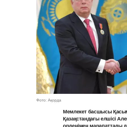
Фото: Ақорда
Мемлекет басшысы Қасы
Қазақстандағы елшісі Але
орденімен марапаттады д