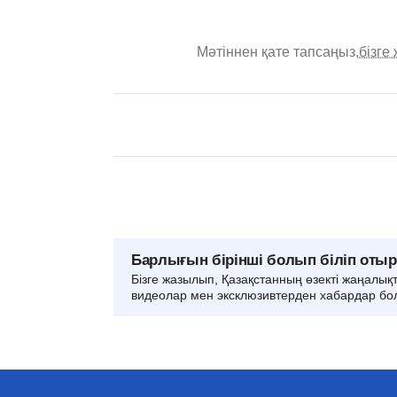
Мәтіннен қате тапсаңыз,
бізге
Барлығын бірінші болып біліп оты
Бізге жазылып, Қазақстанның өзекті жаңалық
видеолар мен эксклюзивтерден хабардар бо