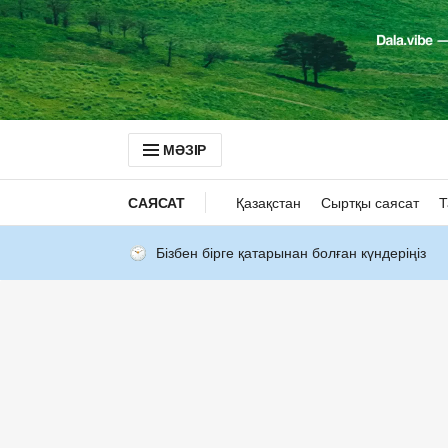
МӘЗІР
САЯСАТ
Қазақстан
Сыртқы саясат
Т
Бізбен бірге қатарынан болған күндеріңіз