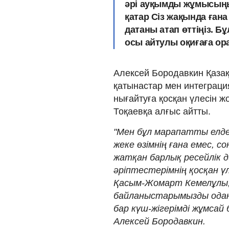
әрі ауқымды жұмысыңы
қатар Сіз жақында ғана
датаны атап өттіңіз. Б
осы айтулы оқиғаға ора
Алексей Бородавкин Қазақ
қатынастар мен интеграц
нығайтуға қосқан үлесін 
Тоқаевқа алғыс айтты.
"Мен бұл марапатты елд
жеке өзімнің ғана емес, 
жатқан барлық ресейлік 
әріптестерімнің қосқан ү
Қасым-Жомарт Кемелұлы,
байланыстарымызды одан 
бар күш-жігерімді жұмсай 
Алексей Бородавкин.