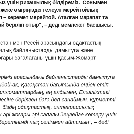
з үшін ризашылық білдіреміз. Сонымен
 жеке өміріңіздегі елеулі мерейтойлық
ұл – керемет мерейтой. Аталған марапат та
й беріліп отыр", – деді мемлекет басшысы.
стан мен Ресей арасындағы одақтастық
иялық байланыстарды дамытуға және
жоғары бағалағаны үшін Қасым-Жомарт
еріміз арасындағы байланыстарды дамытуға
сондай-ақ, Қазақстан бағытында еңбек етіп
дипломаттардың, ең алдымен, Елшіліктегі
лесіне берілген баға деп санаймын. Құрметті
 біздің одақтастық, интеграциялық
әрі жоғары әрі сапалы деңгейге көтеру үшін
беретінімді нық сеніммен айтамын", – деді