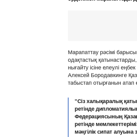
Марапаттау рәсімі барысы
одақтастық қатынастарды,
нығайту ісіне елеулі еңбе
Алексей Бородавкинге Қаз
табыстап отырғанын атап ө
"Сіз халықаралық қаты
ретінде дипломатиялы
Федерациясының Қазақс
ретінде мемлекеттерім
мәңгілік сипат алуына з