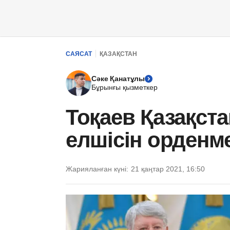
САЯСАТ
ҚАЗАҚСТАН
Сәке Қанатұлы
Бұрынғы қызметкер
Тоқаев Қазақст
елшісін орденм
Жарияланған күні:
21 қаңтар 2021, 16:50