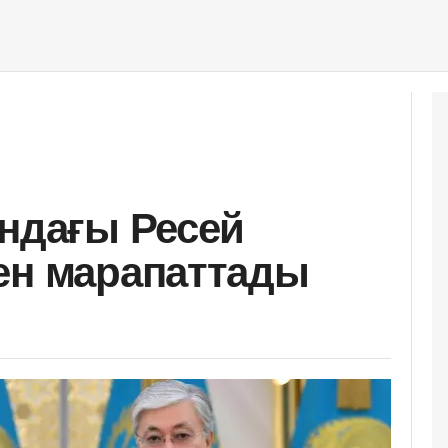
андағы Ресей
ен марапаттады