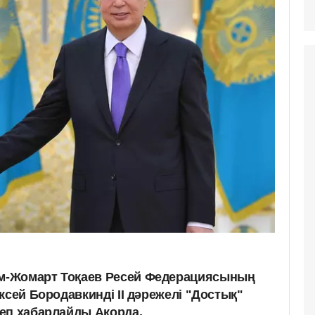
м-Жомарт Тоқаев Ресей Федерациясының
ксей Бородавкинді ІІ дәрежелі "Достық"
еп хабарлайды Ақорда.