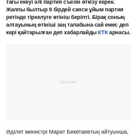
тағы екеуі әлі партия съезін өткізу керек.
Жалпы былтыр 9 бірдей саяси ұйым партия
ретінде тіркелуге өтініш беріпті. Бірақ соның
алтауының өтініші заң талабына сай емес деп
кері қайтарылған деп хабарлайды
КТК
арнасы.
Әділет министрі Марат Бекетаевтың айтуынша,