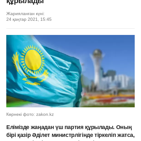
құрылады
Жарияланған күні:
24 қаңтар 2021, 15:45
Көрнекі фото: zakon.kz
Елімізде жаңадан үш партия құрылады. Оның
бірі қазір Әділет министрлігінде тіркеліп жатса,