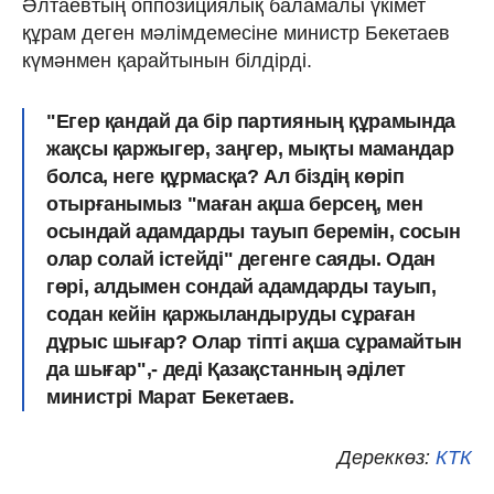
Әлтаевтың оппозициялық баламалы үкімет
құрам деген мәлімдемесіне министр Бекетаев
күмәнмен қарайтынын білдірді.
"Егер қандай да бір партияның құрамында
жақсы қаржыгер, заңгер, мықты мамандар
болса, неге құрмасқа? Ал біздің көріп
отырғанымыз "маған ақша берсең, мен
осындай адамдарды тауып беремін, сосын
олар солай істейді" дегенге саяды. Одан
гөрі, алдымен сондай адамдарды тауып,
содан кейін қаржыландыруды сұраған
дұрыс шығар? Олар тіпті ақша сұрамайтын
да шығар",- деді Қазақстанның әділет
министрі Марат Бекетаев.
Дереккөз:
КТК