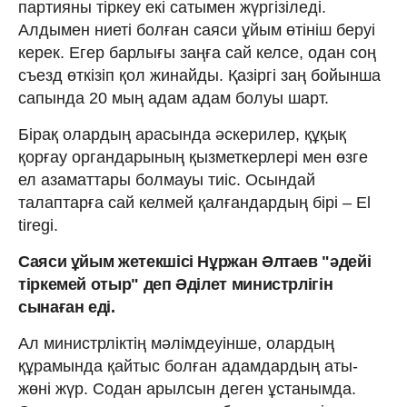
партияны тіркеу екі сатымен жүргізіледі.
Алдымен ниеті болған саяси ұйым өтініш беруі
керек. Егер барлығы заңға сай келсе, одан соң
съезд өткізіп қол жинайды. Қазіргі заң бойынша
сапында 20 мың адам адам болуы шарт.
Бірақ олардың арасында әскерилер, құқық
қорғау органдарының қызметкерлері мен өзге
ел азаматтары болмауы тиіс. Осындай
талаптарға сай келмей қалғандардың бірі – El
tiregi.
Саяси ұйым жетекшісі Нұржан Әлтаев "әдейі
тіркемей отыр" деп Әділет министрлігін
сынаған еді.
Ал министрліктің мәлімдеуінше, олардың
құрамында қайтыс болған адамдардың аты-
жөні жүр. Содан арылсын деген ұстанымда.