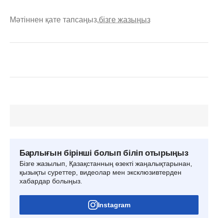
Мәтіннен қате тапсаңыз,
бізге жазыңыз
Барлығын бірінші болып біліп отырыңыз
Бізге жазылып, Қазақстанның өзекті жаңалықтарынан,
қызықты суреттер, видеолар мен эксклюзивтерден
хабардар болыңыз.
Instagram