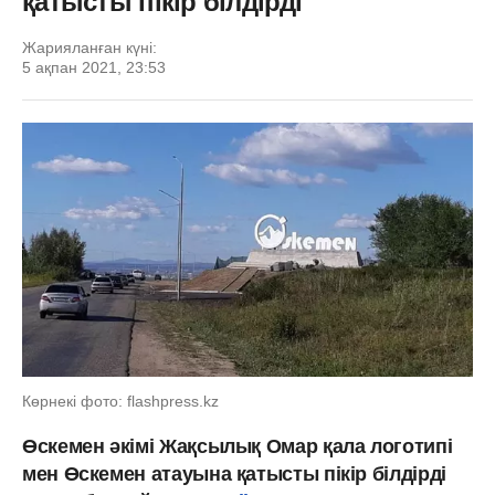
қатысты пікір білдірді
Жарияланған күні:
5 ақпан 2021, 23:53
Көрнекі фото: flashpress.kz
Өскемен әкімі Жақсылық Омар қала логотипі
мен Өскемен атауына қатысты пікір білдірді