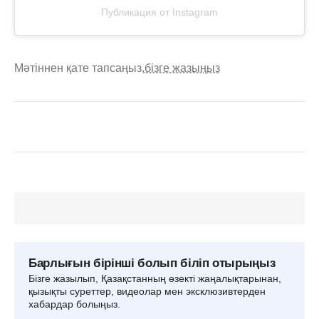
Публикация от Instagram
Мәтіннен қате тапсаңыз,
бізге жазыңыз
Барлығын бірінші болып біліп отырыңыз
Бізге жазылып, Қазақстанның өзекті жаңалықтарынан,
қызықты суреттер, видеолар мен эксклюзивтерден
хабардар болыңыз.