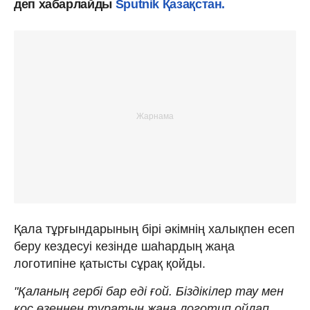
деп хабарлайды
Sputnik Қазақстан.
Қала тұрғындарының бірі әкімнің халықпен есеп
беру кездесуі кезінде шаһардың жаңа
логотипіне қатысты сұрақ қойды.
"Қаланың гербі бар еді ғой. Біздікілер тау мен
қос өзеннен тұратын жаңа логотип ойлап