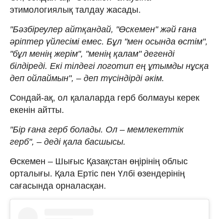
этимологиялық талдау жасады.
"Бәзбіреулер айтқандай, "Өскемен" жәй ғана
әріптер үйлесімі емес. Бұл "мен осында өстім",
"бұл менің жерім", "менің қалам" дегенді
білдіреді. Екі тілдегі логотип ең ұтымды нұсқа
деп ойлаймын", – деп түсіндірді әкім.
Сондай-ақ, ол қалаларда герб болмауы керек
екенін айтты.
"Бір ғана герб болады. Ол – мемлекеттік
герб", – деді қала басшысы.
Өскемен – Шығыс Қазақстан өңірінің облыс
орталығы. Қала Ертіс пен Үлбі өзендерінің
сағасында орналасқан.