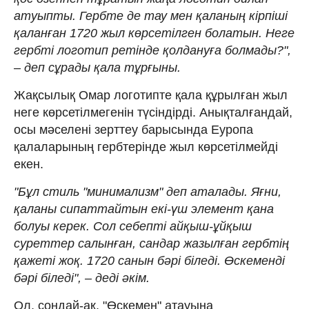
атуыпты. Гербте де тау мен қаланың кірпіші
қаланған 1720 жыл көрсетілген болатын. Неге
гербті логотип ретінде қолдануға болмады?",
– деп сұрады қала тұрғыны.
Жақсылық Омар логотипте қала құрылған жыл
неге көрсетілмегенін түсіндірді. Анықталғандай,
осы мәселені зерттеу барысында Еуропа
қалаларының гербтерінде жыл көрсетілмейді
екен.
"Бұл стиль "минимализм" деп аталады. Яғни,
қаланы сипаттайтын екі-үш элемент қана
болуы керек. Сол себепті айқыш-ұйқыш
суреттер салынған, сандар жазылған гербтің
қажеті жоқ. 1720 санын бәрі біледі. Өскеменді
бәрі біледі", – деді әкім.
Ол, сондай-ақ, "Өскемен" атауына