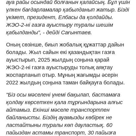
ауа райы осындай болғанын қалайсың. Бұл үшін
үлкен бағдарламалар қабылданып жатыр. Бізді
үкімет, президент, Елбасы да қолдайды.
ЖЭО-2-ні газға ауыстыру туралы шешім
қабылданды", - дейді Сағынтаев.
Оның сөзінше, биыл жобалық құжаттар дайын
болады. Жыл сайын екі қазандықтан газға
ауыстырып, 2025 жылдың соңына қарай
ЖЭО-2-ні газға ауыстыруды толық аяқтау
жоспарланып отыр. Мұның жағымды әсерін
2022 жылдың соңына таман байқауға болады.
"Біз осы мәселені үнемі бақылап, бастамаға
қолдау көрсеткен қала тұрғындарына алғыс
айтамыз. Екінші мәселе транспортпен
байланысты. Біздің ауамызды көбірек не
ластайтыны туралы көп дауластық. 60
пайыздан астамы транспорт, 30 пайызға