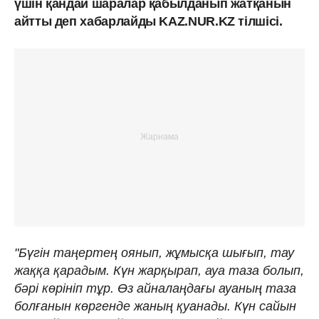
үшін қандай шаралар қабылданып жатқанын
айтты деп хабарлайды KAZ.NUR.KZ тілшісі.
"Бүгін таңертең оянып, жұмысқа шығып, тау
жаққа қарадым. Күн жарқырап, ауа таза болып,
бәрі көрініп тұр. Өз айналаңдағы ауаның таза
болғанын көргенде жаның қуанады. Күн сайын