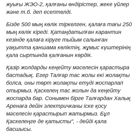
жуығы ЖЭО-2, қалғаны өндірістер, жеке үйлер
және т.б. деп есептелді.
Бізде 500 мың көлік тіркелген, қалаға тағы 250
мың көлік кіреді. Қатаңдатылған карантин
кезінде қалаға кіруге тыйым салынған
уақытта қаншама көліктің, жұмыс күштерінің
қала сыртында қалғанын көрдік.
Қазір жолдарды кеңейту мәселесін қарастыра
бастадық. Егер Талғар тас жолы екі жолақты
болса, оны төрт жолақты етуді жоспарлап
отырмыз. Қаскелең тас жолын да кеңейту
жоспарда бар. Сонымен бірге Талғардан Халық
Аренаға дейін электричканы іске қосу
мәселесін қарастырып жатырмыз. Бұл
Қаскелеңге де қатысты", - дейді қала
басшысы.