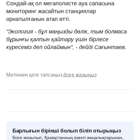
Сондай-ақ ол мегаполисте ауа сапасына
мониторинг жасайтын станциялар
орнатылғанын атап өтті.
"Экология - бұл маңызды бөлік, тым болмаса
бұрынғы қалпын қайтару үшін бірлесе
күресеміз деп ойлаймын", - дейді Сағынтаев.
Мәтіннен қате тапсаңыз,
бізге жазыңыз
Барлығын бірінші болып біліп отырыңыз
Бізге жазылып, Қазақстанның өзекті жаңалықтарынан,