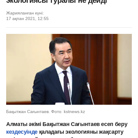
экологиясы туралы не дейді
Жарияланған күні:
17 ақпан 2021, 12:55
Бақытжан Сағынтаев. Фото: kstnews.kz
Алматы әкімі Бақытжан Сағынтаев есеп беру
кездесуінде
қаладағы экологияны жақсарту