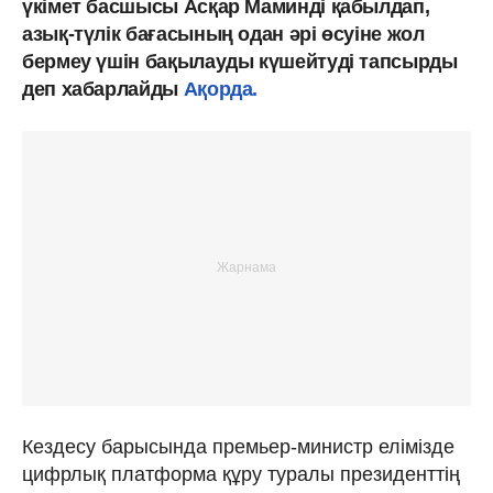
үкімет басшысы Асқар Маминді қабылдап,
азық-түлік бағасының одан әрі өсуіне жол
бермеу үшін бақылауды күшейтуді тапсырды
деп хабарлайды
Ақорда.
Кездесу барысында премьер-министр елімізде
цифрлық платформа құру туралы президенттің