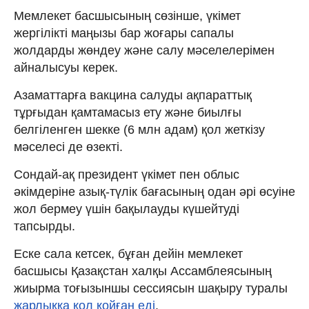
Мемлекет басшысының сөзінше, үкімет
жергілікті маңызы бар жоғары сапалы
жолдарды жөндеу және салу мәселелерімен
айналысуы керек.
Азаматтарға вакцина салуды ақпараттық
тұрғыдан қамтамасыз ету және биылғы
белгіленген шекке (6 млн адам) қол жеткізу
мәселесі де өзекті.
Сондай-ақ президент үкімет пен облыс
әкімдеріне азық-түлік бағасының одан әрі өсуіне
жол бермеу үшін бақылауды күшейтуді
тапсырды.
Еске сала кетсек, бұған дейін мемлекет
басшысы Қазақстан халқы Ассамблеясының
жиырма тоғызыншы сессиясын шақыру туралы
жарлыққа қол қойған еді
.