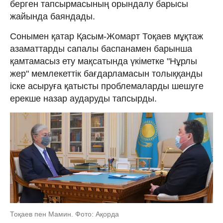
берген тапсырмасының орындалу барысы
жайында баяндады.
Сонымен қатар Қасым-Жомарт Тоқаев мұқтаж
азаматтарды сапалы баспанамен барынша
қамтамасыз ету мақсатында үкіметке "Нұрлы
жер" мемлекеттік бағдарламасын толыққанды
іске асыруға қатысты проблемаларды шешуге
ерекше назар аударуды тапсырды.
Тоқаев пен Мамин. Фото: Ақорда