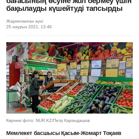
бағасының өсуіне жол бермеу үшін
бақылауды күшейтуді тапсырды
Жарияланған күні:
25 наурыз 2021, 13:46
Көрнекі фото: NUR.KZ/Петр Карандашов
Мемлекет басшысы Қасым-Жомарт Тоқаев