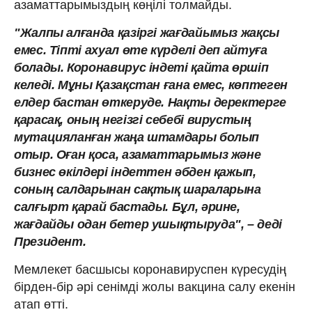
азаматтарымыздың көңілі толмайды.
"Жалпы алғанда қазіргі жағдайымыз жақсы
емес. Тіпті ахуал өте күрделі деп айтуға
болады. Коронавирус індеті қайта өршіп
келеді. Мұны Қазақстан ғана емес, көптеген
елдер бастан өткеруде. Нақты деректерге
қарасақ, оның негізгі себебі вирустың
мутацияланған жаңа штамдары болып
отыр. Оған қоса, азаматтарымыз және
бизнес өкілдері індеттен әбден қажып,
соның салдарынан сақтық шараларына
салғырт қарай бастады. Бұл, әрине,
жағдайды одан бетер ушықтыруда", – деді
Президент.
Мемлекет басшысы коронавируспен күресудің
бірден-бір әрі сенімді жолы вакцина салу екенін
атап өтті.