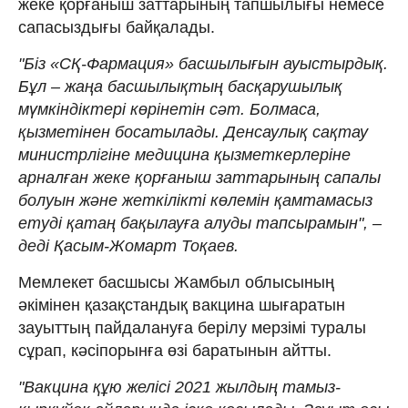
жеке қорғаныш заттарының тапшылығы немесе
сапасыздығы байқалады.
"Біз «СҚ-Фармация» басшылығын ауыстырдық.
Бұл – жаңа басшылықтың басқарушылық
мүмкіндіктері көрінетін сәт. Болмаса,
қызметінен босатылады. Денсаулық сақтау
министрлігіне медицина қызметкерлеріне
арналған жеке қорғаныш заттарының сапалы
болуын және жеткілікті көлемін қамтамасыз
етуді қатаң бақылауға алуды тапсырамын", –
деді Қасым-Жомарт Тоқаев.
Мемлекет басшысы Жамбыл облысының
әкімінен қазақстандық вакцина шығаратын
зауыттың пайдалануға берілу мерзімі туралы
сұрап, кәсіпорынға өзі баратынын айтты.
"Вакцина құю желісі 2021 жылдың тамыз-