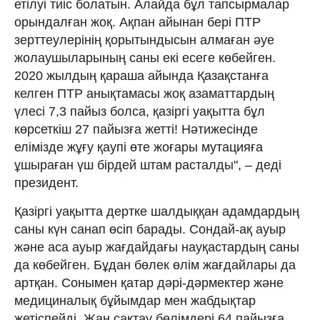
етілуі тиіс болатын. Алайда бұл тапсырмалар
орындалған жоқ. Ақпан айынан бері ПТР
зерттеулерінің қорытындысын алмаған әуе
жолаушыларының саны екі есеге көбейген.
2020 жылдың қараша айында Қазақстанға
келген ПТР анықтамасы жоқ азаматтардың
үлесі 7,3 пайыз болса, қазіргі уақытта бұл
көрсеткіш 27 пайызға жетті! Нәтижесінде
елімізде жұғу қаупі өте жоғары мутацияға
ұшыраған үш бірдей штам расталды", – деді
президент.
Қазіргі уақытта дертке шалдыққан адамдардың
саны күн санап өсіп барады. Сондай-ақ ауыр
және аса ауыр жағдайдағы науқастардың саны
да көбейген. Бұдан бөлек өлім жағдайлары да
артқан. Сонымен қатар дәрі-дәрмектер және
медициналық бұйымдар мен жабдықтар
жетіспейді. Жан сақтау бөлімдері 64 пайызға