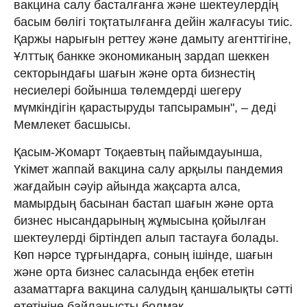
вакцина салу басталғанға және шектеулердің
басым бөлігі тоқтатылғанға дейін жалғасуы тиіс.
Қаржы нарығын реттеу және дамыту агенттігіне,
Ұлттық банкке экономиканың зардап шеккен
секторындағы шағын және орта бизнестің
несиелері бойынша төлемдерді шегеру
мүмкіндігін қарастыруды тапсырамын", – деді
Мемлекет басшысы.
Қасым-Жомарт Тоқаевтың пайымдауынша,
Үкімет жаппай вакцина салу арқылы пандемия
жағдайын сәуір айында жақсарта алса,
мамырдың басынан бастап шағын және орта
бизнес нысандарының жұмысына қойылған
шектеулерді біртіндеп алып тастауға болады.
Көп нәрсе тұрғындарға, соның ішінде, шағын
және орта бизнес саласында еңбек ететін
азаматтарға вакцина салудың қаншалықты сәтті
өтетініне байланысты болмақ.