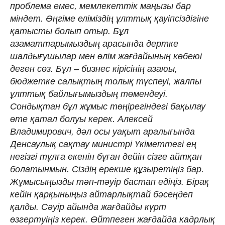
проблема емес, мемлекеттік маңызы бар
міндет. Әңгіме еліміздің ұлттық қауіпсіздігіне
қатысты болып отыр. Бұл
азаматтарымыздың арасында дертке
шалдығушылар мен өлім жағдайының көбеюі
деген сөз. Бұл – бизнес кірісінің азаюы,
бюджетке салықтың толық түспеуі, жалпы
ұлттық байлығымыздың төмендеуі.
Сондықтан бұл жұмыс төңірегіндегі бақылау
өте қатал болуы керек. Алексей
Владимирович, дәл осы уақыт аралығында
Денсаулық сақтау министрі Үкіметтегі ең
негізгі тұлға екенін бұған дейін сізге айтқан
болатынмын. Сіздің ерекше құзыретіңіз бар.
Жұмысыңызды тәп-тәуір бастап едіңіз. Бірақ
кейін қарқыныңыз айтарлықтай бәсеңдеп
қалды. Сәуір айында жағдайды күрт
өзгертуіңіз керек. Өйтпеген жағдайда кадрлық