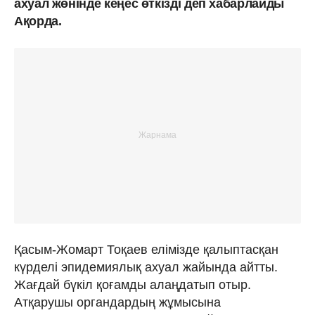
ахуал жөнінде кеңес өткізді деп хабарлайды
Ақорда.
Қасым-Жомарт Тоқаев елімізде қалыптасқан
күрделі эпидемиялық ахуал жайында айтты.
Жағдай бүкіл қоғамды алаңдатып отыр.
Атқарушы органдардың жұмысына