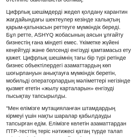
Цифрлық шешімдерді жедел қолдану карантин
жағдайындағы шектеулер кезінде халықтың
қарым-қатынасын реттеуге мүмкіндік береді.
Бұл ретте, ASHYQ жобасының аясын ұлғайту
бизнестің ғана міндеті емес. Үкіметке жүйені
кеңейтуді және белсенді енгізуді қамтамасыз ету
қажет. Цифрлық шешімнің тағы бір түрі ретінде
бизнес объектілердегі азаматтардың көп
шоғырлануын анықтауға мүмкіндік беретін,
мобильді операторлардың мәліметтері негізінде
қызмет ететін «жылу карталарын» енгізуді
пысықтау тапсырылды.
"Мен елімізге мутацияланған штамдардың
кірмеуі үшін нақты шаралар қабылдауды
тапсырған едім. Елімізге келетін азаматтардан
ПТР-тесттің теріс нәтижесі қатаң түрде талап