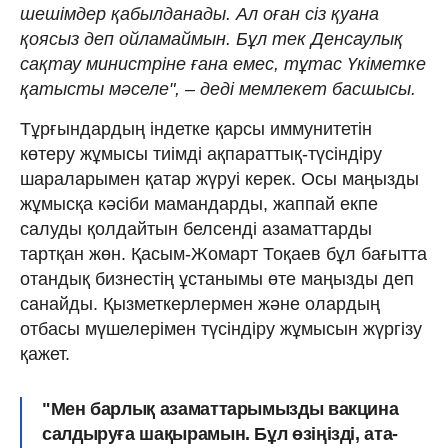
шешімдер қабылданады. Ал оған сіз қуана
қоясыз деп ойламаймын. Бұл тек Денсаулық
сақтау министріне ғана емес, тұтас Үкіметке
қатысты мәселе", – деді мемлекет басшысы.
Тұрғындардың індетке қарсы иммунитетін
көтеру жұмысы тиімді ақпараттық-түсіндіру
шараларымен қатар жүруі керек. Осы маңызды
жұмысқа кәсіби мамандарды, жаппай екпе
салуды қолдайтын белсенді азаматтарды
тартқан жөн. Қасым-Жомарт Тоқаев бұл бағытта
отандық бизнестің ұстанымы өте маңызды деп
санайды. Қызметкерлермен және олардың
отбасы мүшелерімен түсіндіру жұмысын жүргізу
қажет.
"Мен барлық азаматтарымызды вакцина
салдыруға шақырамын. Бұл өзіңізді, ата-