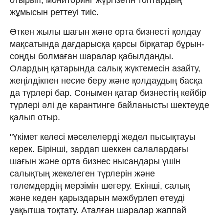
жұмысын реттеуі тиіс.
Өткен жылы шағын және орта бизнесті қолдау
мақсатында дағдарысқа қарсы бірқатар бұрын-
соңды болмаған шаралар қабылданды.
Олардың қатарында салық жүктемесін азайту,
жеңілдікпен несие беру және қолдаудың басқа
да түрлері бар. Сонымен қатар бизнестің кейбір
түрлері әлі де карантинге байланысты шектеуде
қалып отыр.
"Үкімет келесі мәселелерді жедел пысықтауы
керек. Бірінші, зардап шеккен салалардағы
шағын және орта бизнес нысандары үшін
салықтың жекелеген түрлерін және
төлемдердің мерзімін шегеру. Екінші, салық
және кеден қарыздарын мәжбүрлеп өтеуді
уақытша тоқтату. Аталған шаралар жаппай