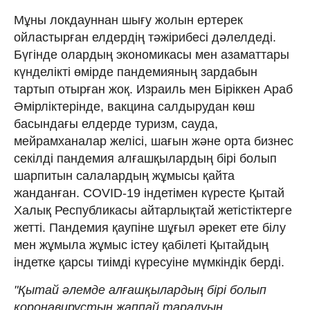
Мұны локдауннан шығу жолын ертерек
ойластырған елдердің тәжірибесі дәлелдеді.
Бүгінде олардың экономикасы мен азаматтары
күнделікті өмірде пандемияның зардабын
тартып отырған жоқ. Израиль мен Біріккен Араб
Әмірліктерінде, вакцина салдырудан көш
басындағы елдерде туризм, сауда,
мейрамханалар желісі, шағын және орта бизнес
секілді пандемия алғашқылардың бірі болып
шарпитын салалардың жұмысы қайта
жанданған. COVID-19 індетімен күресте Қытай
Халық Республикасы айтарлықтай жетістіктерге
жетті. Пандемия қаупіне шұғыл әрекет ете білу
мен жұмыла жұмыс істеу қабілеті Қытайдың
індетке қарсы тиімді күресуіне мүмкіндік берді.
"Қытай әлемде алғашқылардың бірі болып
коронавирустың жаппай таралуын