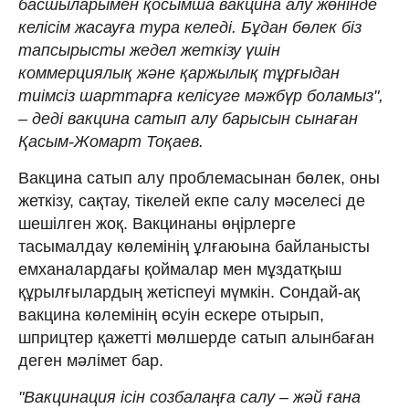
басшыларымен қосымша вакцина алу жөнінде
келісім жасауға тура келеді. Бұдан бөлек біз
тапсырысты жедел жеткізу үшін
коммерциялық және қаржылық тұрғыдан
тиімсіз шарттарға келісуге мәжбүр боламыз",
– деді вакцина сатып алу барысын сынаған
Қасым-Жомарт Тоқаев.
Вакцина сатып алу проблемасынан бөлек, оны
жеткізу, сақтау, тікелей екпе салу мәселесі де
шешілген жоқ. Вакцинаны өңірлерге
тасымалдау көлемінің ұлғаюына байланысты
емханалардағы қоймалар мен мұздатқыш
құрылғылардың жетіспеуі мүмкін. Сондай-ақ
вакцина көлемінің өсуін ескере отырып,
шприцтер қажетті мөлшерде сатып алынбаған
деген мәлімет бар.
"Вакцинация ісін созбалаңға салу – жәй ғана