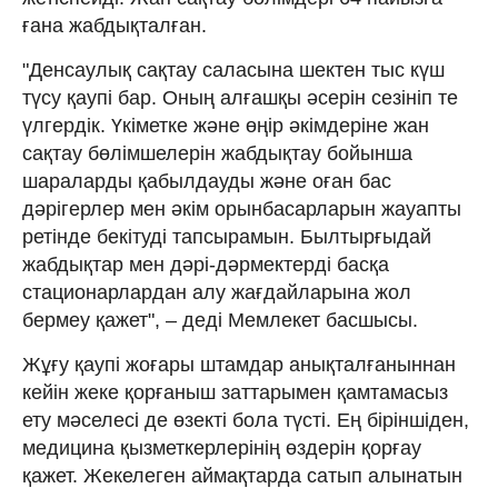
ғана жабдықталған.
"Денсаулық сақтау саласына шектен тыс күш
түсу қаупі бар. Оның алғашқы әсерін сезініп те
үлгердік. Үкіметке және өңір әкімдеріне жан
сақтау бөлімшелерін жабдықтау бойынша
шараларды қабылдауды және оған бас
дәрігерлер мен әкім орынбасарларын жауапты
ретінде бекітуді тапсырамын. Былтырғыдай
жабдықтар мен дәрі-дәрмектерді басқа
стационарлардан алу жағдайларына жол
бермеу қажет", – деді Мемлекет басшысы.
Жұғу қаупі жоғары штамдар анықталғаныннан
кейін жеке қорғаныш заттарымен қамтамасыз
ету мәселесі де өзекті бола түсті. Ең біріншіден,
медицина қызметкерлерінің өздерін қорғау
қажет. Жекелеген аймақтарда сатып алынатын