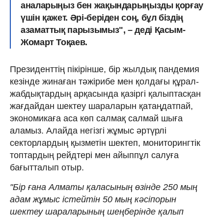
аналарыңыз бен жақындарыңызды қорғау
үшін қажет. Әрі-беріден соң, бұл біздің
азаматтық парызымыз", – деді Қасым-
Жомарт Тоқаев.
Президенттің пікірінше, бір жылдық пандемия
кезінде жинаған тәжірибе мен қолдағы құрал-
жабдықтардың арқасында қазіргі қалыптасқан
жағдайдан шектеу шараларын қатаңдатпай,
экономикаға аса көп салмақ салмай шыға
аламыз. Алайда негізгі жұмыс әртүрлі
секторлардың қызметін шектеп, мониторингтік
топтардың рейдтері мен айыппұл салуға
бағытталып отыр.
"Бір ғана Алматы қаласының өзінде 250 мың
адам жұмыс істейтін 50 мың кәсіпорын
шектеу шараларының шеңберінде қалып