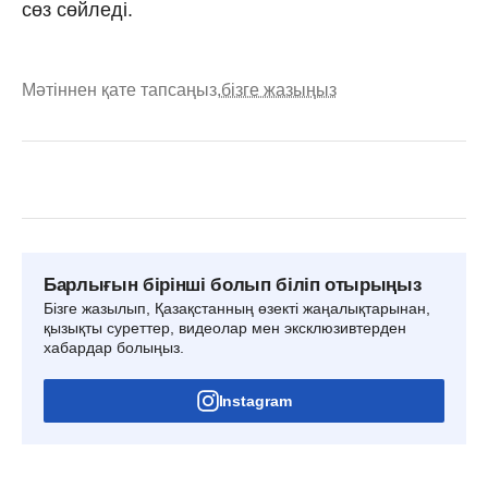
сөз сөйледі.
Мәтіннен қате тапсаңыз,
бізге жазыңыз
Барлығын бірінші болып біліп отырыңыз
Бізге жазылып, Қазақстанның өзекті жаңалықтарынан,
қызықты суреттер, видеолар мен эксклюзивтерден
хабардар болыңыз.
Instagram