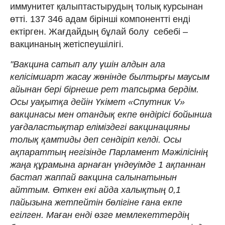
иммунитет қалыптастырудың толық курсынан
өтті. 137 346 адам бірінші компонентті енді
ектірген. Жағдайдың бұлай болу себебі –
вакцинаның жетіспеушілігі.
"Вакцина сатып алу үшін алдын ала
келісімшарт жасау жөнінде былтырғы маусым
айынан бері бірнеше рет тапсырма бердім.
Осы уақытқа дейін Үкімет «Спутник V»
вакцинасы мен отандық екпе өндірісі бойынша
уағдаластықтар еліміздегі вакцинацияны
толық қамтиды деп сендіріп келді. Осы
ақпараттың негізінде Парламент Мәжілісінің
жаңа құрамына арнаған үндеуімде 1 ақпаннан
бастап жаппай вакцина салынатынын
айттым. Өткен екі айда халықтың 0,1
пайызына жетпейтін бөлігіне ғана екпе
егілген. Маған енді өзге мемлекеттердің