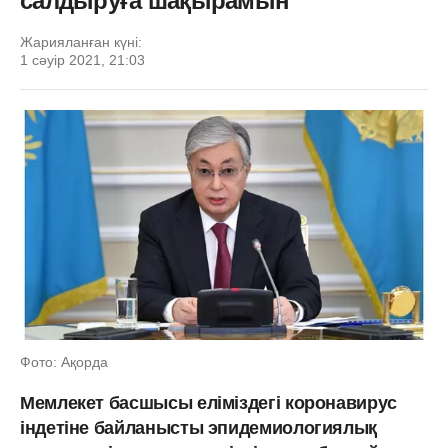
салдыруға шақырамын
Жарияланған күні:
1 сәуір 2021, 21:03
Фото: Ақорда
Мемлекет басшысы еліміздегі коронавирус
індетіне байланысты эпидемиологиялық