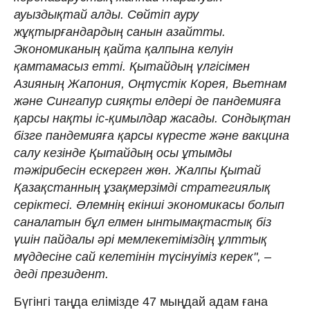
ауыздықтай алды. Сөйтіп ауру
жұқтырғандардың санын азайтты.
Экономиканың қайта қалпына келуін
қамтамасыз етті. Қытайдың үлгісімен
Азияның Жапония, Оңтүстік Корея, Вьетнам
және Сингапур сияқты елдері де пандемияға
қарсы нақты іс-қимылдар жасады. Сондықтан
бізге пандемияға қарсы күресте және вакцина
салу кезінде Қытайдың осы ұтымды
тәжірибесін ескерген жөн. Жалпы Қытай
Қазақстанның ұзақмерзімді стратегиялық
серіктесі. Әлемнің екінші экономикасы болып
саналатын бұл елмен ынтымақтастық біз
үшін пайдалы әрі мемлекетіміздің ұлттық
мүддесіне сай келетінін түсінуіміз керек", –
деді президент.
Бүгінгі таңда елімізде 47 мыңдай адам ғана