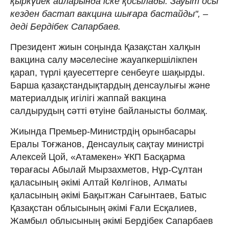
қыркүйек айларында іске қосылады. Зауыт осы
кезден бастап вакцина шығара бастайды", –
деді Бердібек Сапарбаев.
Президент жиын соңында Қазақстан халқын
вакцина салу мәселесіне жауапкершілікпен
қарап, түрлі қауесеттерге сенбеуге шақырды.
Барша қазақстандықтардың денсаулығы және
материалдық игілігі жаппай вакцина
салдырудың сәтті өтуіне байланысты болмақ.
Жиында Премьер-Министрдің орынбасары
Ералы Тоғжанов, Денсаулық сақтау министрі
Алексей Цой, «Атамекен» ҰКП Басқарма
төрағасы Абылай Мырзахметов, Нұр-Сұлтан
қаласының әкімі Алтай Көлгінов, Алматы
қаласының әкімі Бақытжан Сағынтаев, Батыс
Қазақстан облысының әкімі Ғали Есқалиев,
Жамбыл облысының әкімі Бердібек Сапарбаев