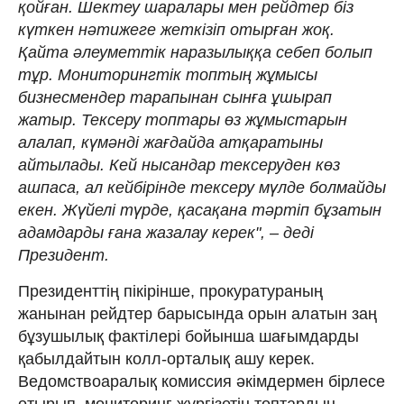
қойған. Шектеу шаралары мен рейдтер біз
күткен нәтижеге жеткізіп отырған жоқ.
Қайта әлеуметтік наразылыққа себеп болып
тұр. Мониторингтік топтың жұмысы
бизнесмендер тарапынан сынға ұшырап
жатыр. Тексеру топтары өз жұмыстарын
алалап, күмәнді жағдайда атқаратыны
айтылады. Кей нысандар тексеруден көз
ашпаса, ал кейбірінде тексеру мүлде болмайды
екен. Жүйелі түрде, қасақана тәртіп бұзатын
адамдарды ғана жазалау керек", – деді
Президент.
Президенттің пікірінше, прокуратураның
жанынан рейдтер барысында орын алатын заң
бұзушылық фактілері бойынша шағымдарды
қабылдайтын колл-орталық ашу керек.
Ведомствоаралық комиссия әкімдермен бірлесе
отырып, мониторинг жүргізетін топтардың