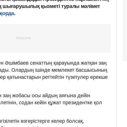
ң шығарушылық қызметі туралы мәлімет
қорда.
н Әшімбаев сенаттың қарауында жатқан заң
ады. Олардың ішінде мемлекет басшысының
жер қатынастарын реттейтін түзетулер ерекше
н заң жобасы осы айдың аяғына дейін
летінін, содан кейін құжат президентке қол
ізілетін өзгерістерге келер болсақ,