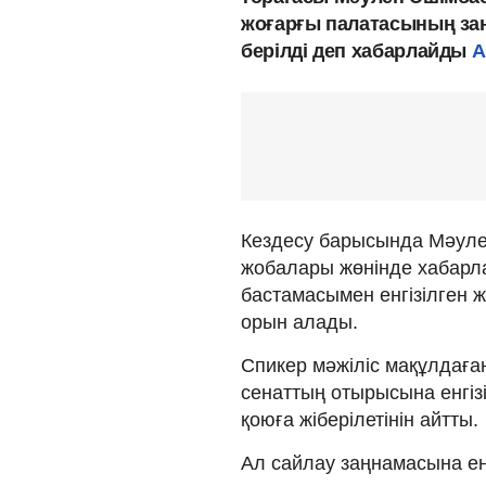
жоғарғы палатасының за
берілді деп хабарлайды
А
Кездесу барысында Мәуле
жобалары жөнінде хабарл
бастамасымен енгізілген 
орын алады.
Спикер мәжіліс мақұлдаға
сенаттың отырысына енгізі
қоюға жіберілетінін айтты.
Ал сайлау заңнамасына енг