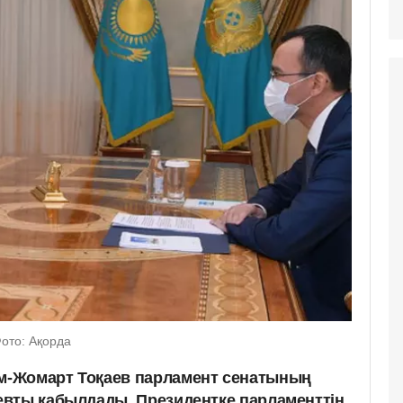
ото: Ақорда
-Жомарт Тоқаев парламент сенатының
вты қабылдады. Президентке парламенттің