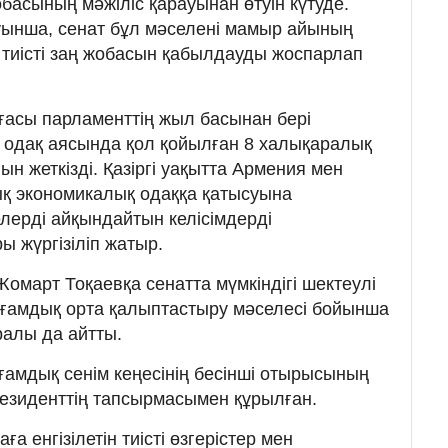
басының мәжіліс қарауынан өтуін күтуде.
ынша, сенат бұл мәселені мамыр айының
п, тиісті заң жобасын қабылдауды жоспарлап
ғасы парламенттің жыл басынан бері
 одақ аясында қол қойылған 8 халықаралық
 жеткізді. Қазіргі уақытта Армения мен
қ экономикалық одаққа қатысуына
лерді айқындайтын келісімдерді
 жүргізіліп жатыр.
март Тоқаевқа сенатта мүмкіндігі шектеулі
оғамдық орта қалыптастыру мәселесі бойынша
алы да айтты.
ғамдық сенім кеңесінің бесінші отырысының
зиденттің тапсырмасымен құрылған.
ға енгізілетін тиісті өзгерістер мен