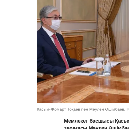
Қасым-Жомарт Тоқаев пен Мәулен Әшімбаев. Ф
Мемлекет басшысы Қасым
төрағасы Мәулен Әшімбае