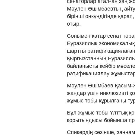
сенаторлар аталған заң жо
Мәулен Әшімбаевтың айту
бірінші онкүндігінде қара
отыр.
Сонымен қатар сенат төра
Еуразиялық экономикалық
шартты ратификациялағанын
Қырғызстанның Еуразиялы
байланысты кейбір мәселе
ратификациялау жұмыстары
Мәулен Әшімбаев Қасым-Жо
жандар үшін инклюзивті қ
жұмыс тобы құрылғаны тур
Бұл жұмыс тобы Ұлттық қо
қорытындысы бойынша пре
Спикердің сөзінше, заңнама