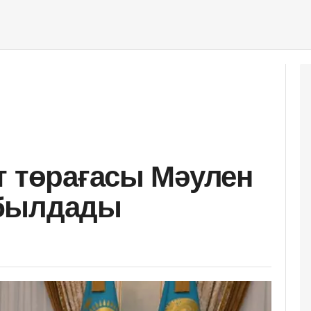
т төрағасы Мәулен
абылдады