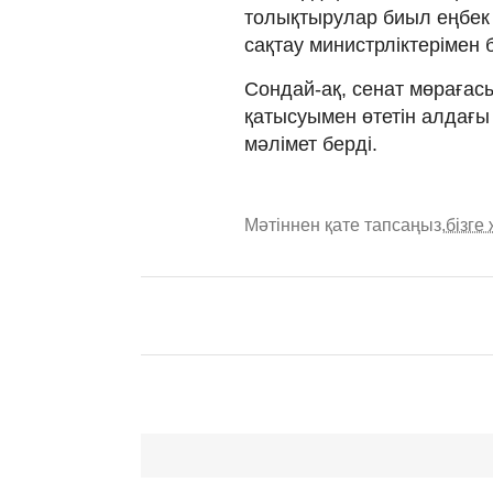
толықтырулар биыл еңбек 
сақтау министрліктерімен б
Сондай-ақ, сенат мөраға
қатысуымен өтетін алдағы
мәлімет берді.
Мәтіннен қате тапсаңыз,
бізге