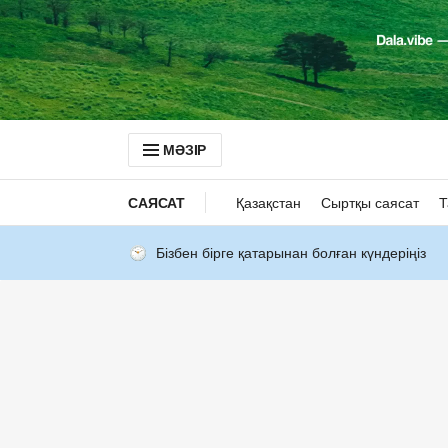
МӘЗІР
САЯСАТ
Қазақстан
Сыртқы саясат
Т
Бізбен бірге қатарынан болған күндеріңіз