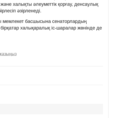
және халықты әлеуметтік қорғау, денсаулық
ірлесіп әзірленеді.
сы мемлекет басшысына сенаторлардың
 бірқатар халықаралық іс-шаралар жөнінде де
 жазыңыз