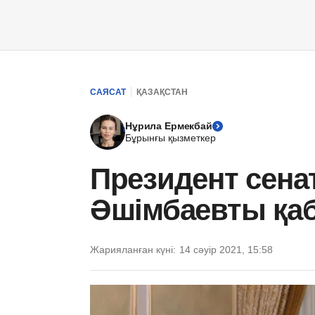
САЯСАТ
ҚАЗАҚСТАН
Нұрила Ермекбай
Бұрынғы қызметкер
Президент сена
Әшімбаевты қ
Жарияланған күні:
14 сәуір 2021, 15:58