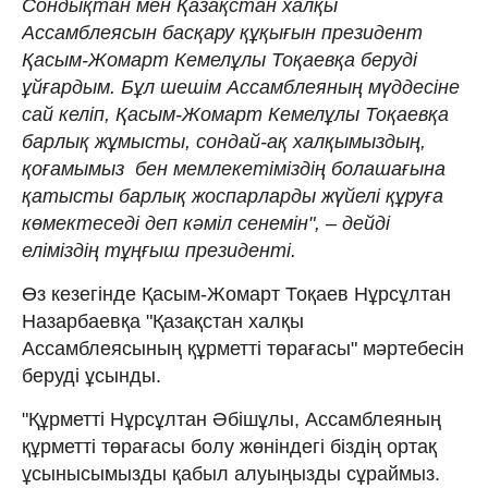
Сондықтан мен Қазақстан халқы
Ассамблеясын басқару құқығын президент
Қасым-Жомарт Кемелұлы Тоқаевқа беруді
ұйғардым. Бұл шешім Ассамблеяның мүддесіне
сай келіп, Қасым-Жомарт Кемелұлы Тоқаевқа
барлық жұмысты, сондай-ақ халқымыздың,
қоғамымыз бен мемлекетіміздің болашағына
қатысты барлық жоспарларды жүйелі құруға
көмектеседі деп кәміл сенемін", – дейді
еліміздің тұңғыш президенті.
Өз кезегінде Қасым-Жомарт Тоқаев Нұрсұлтан
Назарбаевқа "Қазақстан халқы
Ассамблеясының құрметті төрағасы" мәртебесін
беруді ұсынды.
"Құрметті Нұрсұлтан Әбішұлы, Ассамблеяның
құрметті төрағасы болу жөніндегі біздің ортақ
ұсынысымызды қабыл алуыңызды сұраймыз.