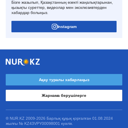
Бізге жазылып, Қазақстанның өзекті жаңалықтарынан,
қызықты суреттер, видеолар мен эксклюзивтерден
хабардар болыңыз.
Instagram
Ақау туралы хабарлаңыз
Жарнама берушілерге
® NUR.KZ 2009-2026 Барлық құқық қорғалған 01.08.2024
жылғы № KZ43VPY00098001 куәлік.