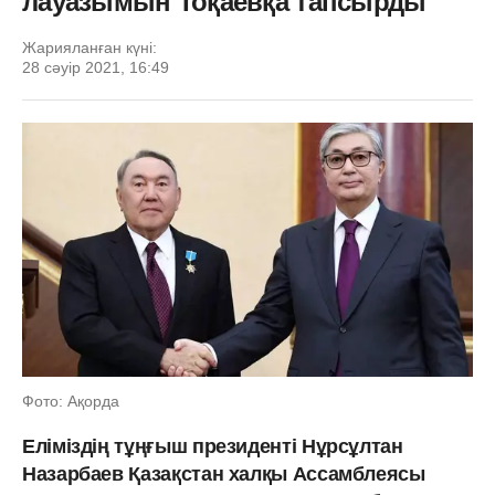
лауазымын Тоқаевқа тапсырды
Жарияланған күні:
28 сәуір 2021, 16:49
Фото: Ақорда
Еліміздің тұңғыш президенті Нұрсұлтан
Назарбаев Қазақстан халқы Ассамблеясы