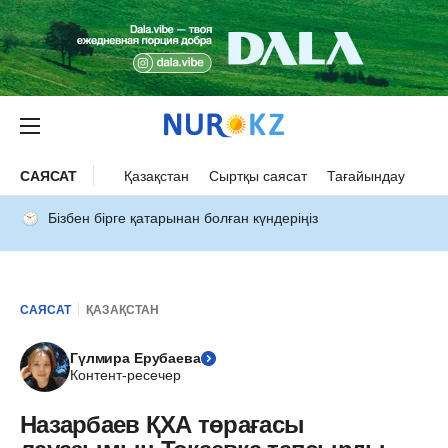
САЯСАТ
Қазақстан
Сыртқы саясат
Тағайындау
Бізбен бірге қатарынан болған күндеріңіз
САЯСАТ
ҚАЗАҚСТАН
Гүлмира Ерубаева
Контент-ресечер
Назарбаев ҚХА төрағасы