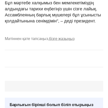
Бұл мәртебе халқымыз бен мемлекетіміздің
алдындағы тарихи еңбегіңіз үшін сізге лайық.
Ассамблеяның барлық мүшелері бұл ұсынысты
қолдайтынына сенімдімін", – деді президент.
Мәтіннен қате тапсаңыз,
бізге жазыңыз
Барлығын бірінші болып біліп отырыңыз