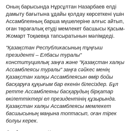
Оның барысында Нұрсұлтан Назарбаев елді
дамыту бағытына ұдайы қолдау көрсеткені үшін
Ассамблеяның барша мүшелеріне алғыс айтып,
оған төрағалық етуді мемлекет басшысы Қасым-
Жомарт Тоқаевқа тапсыратынын мәлімдеді.
"Қазақстан Республикасының тұңғыш
президенті – Елбасы туралы"
конституциялық заңға және "Қазақстан халқы
Ассамблеясы туралы" заңға сәйкес менің
Қазақстан халқы Ассамблеясын өмір бойы
басқаруға құқығым бар екенін білесіздер. Бұл
ретте Ассамблеяны басқарудың бірқатар
өкілеттіктері ел президентінің құзырында.
Қазақстан халқы Ассамблеясы мемлекет
басшысының маңына топтасып, оған тірек
болуы керек.