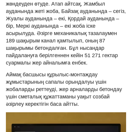
жөндеуден өтуде. Атап айтсақ, Жамбыл
ауданында жеті жоба, Байзақ ауданында – сегіз,
Жуалы ауданында – екі, Қордай ауданында –
бір, Меркі ауданында – екі жоба іске
асырылуда. Әзірге механикалық тазалаумен
189 шақырым канал қамтылып, оның 87
шақырымы бетондалған. Бұл нысандар
пайдалануға берілгеннен кейін 51 271 гектар
суармалы жер айналымға енбек.
Аймақ басшысы құрылыс-монтаждау
жұмыстарының сапалы орындалуы үшін
жобаларды реттеуді, жер арналарды бетондау
үшін сметалық құжаттаманы уақыт созбай
әзірлеу керектігін баса айтты.