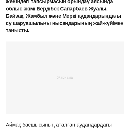
жөніндегі тапсырмасын орындау аясында
облыс әкімі Бердібек Сапарбаев Жуалы,
Байзақ, Жамбыл және Меркі аудандарындағы
су шаруашылығы нысандарының жай-күйімен
танысты.
Аймақ басшысының аталған аудандардағы