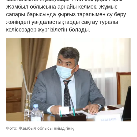
Жамбыл облысына арнайы келмек. Жұмыс
сапары барысында қырғыз тарапымен су беру
жөніндегі уағдаластықтарды сақтау туралы
келіссөздер жүргізілетін болады.
Фото: Жамбыл облысы әкімдігінің