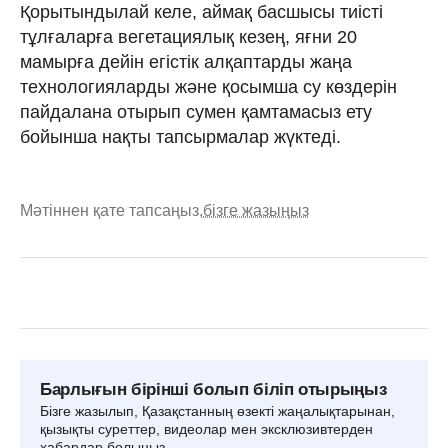
Қорытындылай келе, аймақ басшысы тиісті
тұлғаларға вегетациялық кезең, яғни 20
мамырға дейін егістік алқаптарды жаңа
технологияларды және қосымша су көздерін
пайдалана отырып сумен қамтамасыз ету
бойынша нақты тапсырмалар жүктеді.
Мәтіннен қате тапсаңыз,
бізге жазыңыз
Барлығын бірінші болып біліп отырыңыз
Бізге жазылып, Қазақстанның өзекті жаңалықтарынан,
қызықты суреттер, видеолар мен эксклюзивтерден
хабардар болыңыз.