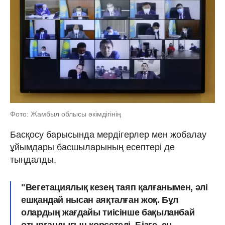
Фото: Жамбыл облысы әкімдігінің
Басқосу барысында мердігерлер мен жобалау
ұйымдары басшыларының есептері де
тыңдалды.
"Вегетациялық кезең таяп қалғанымен, әлі
ешқандай нысан аяқталған жоқ. Бұл
олардың жағдайы тиісінше бақыланбай