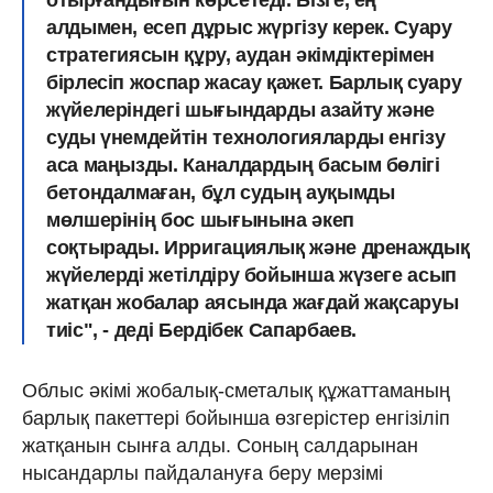
отырғандығын көрсетеді. Бізге, ең
алдымен, есеп дұрыс жүргізу керек. Суару
стратегиясын құру, аудан әкімдіктерімен
бірлесіп жоспар жасау қажет. Барлық суару
жүйелеріндегі шығындарды азайту және
суды үнемдейтін технологияларды енгізу
аса маңызды. Каналдардың басым бөлігі
бетондалмаған, бұл судың ауқымды
мөлшерінің бос шығынына әкеп
соқтырады. Ирригациялық және дренаждық
жүйелерді жетілдіру бойынша жүзеге асып
жатқан жобалар аясында жағдай жақсаруы
тиіс", - деді Бердібек Сапарбаев.
Облыс әкімі жобалық-сметалық құжаттаманың
барлық пакеттері бойынша өзгерістер енгізіліп
жатқанын сынға алды. Соның салдарынан
нысандарлы пайдалануға беру мерзімі