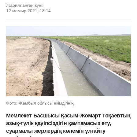
Жарияланған күні:
12 мамыр 2021, 18:14
Фото: Жамбыл облысы әкімдігінің
Мемлекет Басшысы Қасым-Жомарт Тоқаевтың
азық-түлік қауіпсіздігін қамтамасыз ету,
суармалы жерлердің көлемін ұлғайту