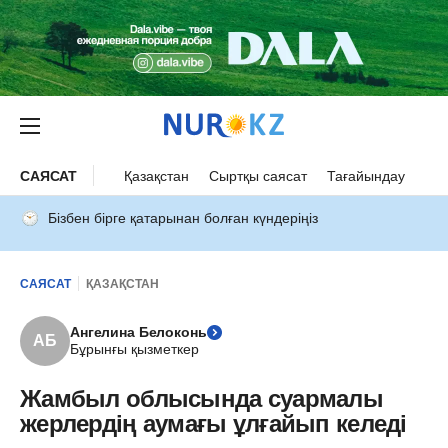
САЯСАТ
Қазақстан
Сыртқы саясат
Тағайындау
Бізбен бірге қатарынан болған күндеріңіз
САЯСАТ
ҚАЗАҚСТАН
Ангелина Белоконь
АБ
Бұрынғы қызметкер
Жамбыл облысында суармалы
жерлердің аумағы ұлғайып келеді