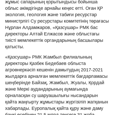
жұмыс сапарының қорытындысы бойынша
облыс әкімдігінде арнайы кеңес өтті. Оған ҚР
экология, геология және табиғи ресурстар
министрлігі Су ресурстары комитетінің төрағасы
Нұрлан Алдамжаров, «Қазсушар» РМК бас
директоры Алтай Елжасов және облыстағы
тиісті мемлекеттік органдарының басшылары
қатысты.
«Қазсушар» РМК Жамбыл филиалының
директоры Қазбек Бедебаев облыста
агроөнеркәсіп кешенін дамытудың 2017-2021
жылдарға арналған мемлекеттік бағдарламасы
шеңберінде Байзақ, Жамбыл, Жуалы, Қордай
және Меркі аудандарының аумағында
орналасқан су шаруашылығы нысандарын
қайта жаңғырту жұмыстары жүргізіліп жатқанын
хабарлады. Еуропалық қайта құру және даму
банкі есебінен 21,5 млрд теңгеге 31 жоба