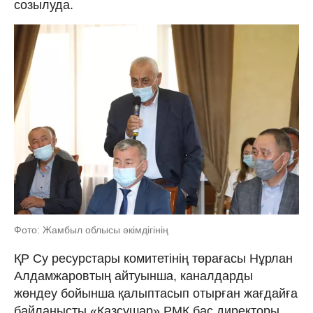
созылуда.
Фото: Жамбыл облысы әкімдігінің
ҚР Су ресурстары комитетінің төрағасы Нұрлан
Алдамжаровтың айтуынша, каналдарды
жөндеу бойынша қалыптасып отырған жағдайға
байланысты «Қазсушар» РМК бас директоры