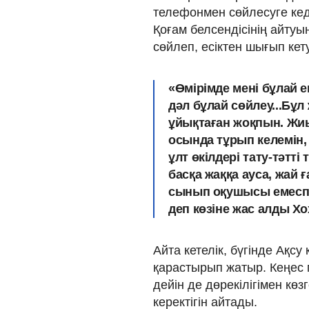
телефонмен сөйлесуге кед
Қоғам белсендісінің айтуы
сөйлеп, есіктен шығып кет
«Өмірімде мені бұлай е
дәл бұлай сөйлеу...Бұ
ұйықтаған жоқпын. Жи
осында тұрып келемін,
ұлт өкілдері тату-тәтт
басқа жаққа ауса, жай ғ
сынып оқушысы емеспін
деп көзіне жас алды Хо
Айта кетелік, бүгінде Ақсу қ
қарастырып жатыр. Кеңес м
дейін де дөрекілігімен көз
керектігін айтады.