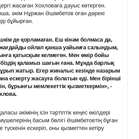
ергі жасаған Хохловаға дауыс көтерген.
нша, әкім Нұржан Әшімбетов оған дөрекі
уді бұйырған.
шкім де қорламаған. Еш кінәм болмаса да,
л жағдайды ойлап қанша уайымға салындым,
ынға қатысқым келмеген. Мен өмір бойы
 біздің қаламыз шағын ғана. Мұнда барлық
і тұрып жатыр. Егер жиналыс кезінде назарым
ана ескерту жасауға болатын еді. Мен бірінші
, бұрынғы мемлекеттік қызметкермін», -
хлова.
аласы әкімінің ісін тәртіптік кеңес өкілдері
үшелерінің басым бөлігі Әшімбетовтің бұған
ге түскенін ескеріп, оны қызметтен кетіру