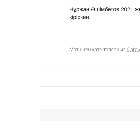
Нұржан Әшімбетов 2021 ж
кіріскен.
Мәтіннен қате тапсаңыз,
бізге