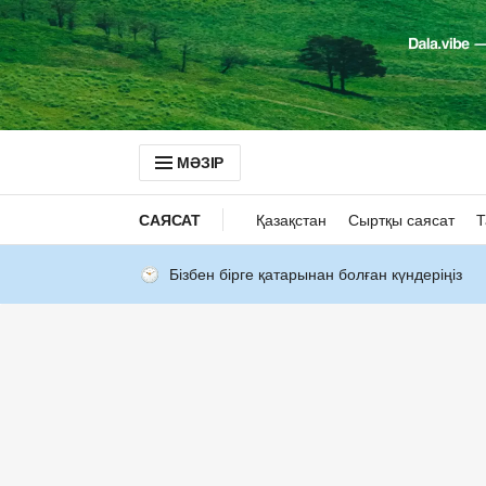
МӘЗІР
САЯСАТ
Қазақстан
Сыртқы саясат
Т
Бізбен бірге қатарынан болған күндеріңіз