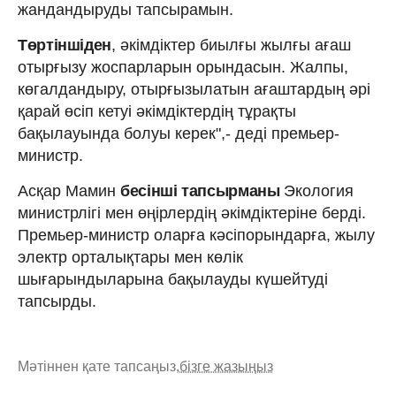
жандандыруды тапсырамын.
Төртіншіден
, әкімдіктер биылғы жылғы ағаш
отырғызу жоспарларын орындасын. Жалпы,
көгалдандыру, отырғызылатын ағаштардың әрі
қарай өсіп кетуі әкімдіктердің тұрақты
бақылауында болуы керек",- деді премьер-
министр.
Асқар Мамин
бесінші тапсырманы
Экология
министрлігі мен өңірлердің әкімдіктеріне берді.
Премьер-министр оларға кәсіпорындарға, жылу
электр орталықтары мен көлік
шығарындыларына бақылауды күшейтуді
тапсырды.
Мәтіннен қате тапсаңыз,
бізге жазыңыз