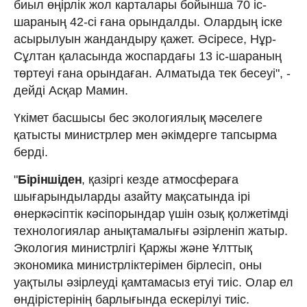
биыл өңірлік жол карталары бойынша 70 іс-
шараның 42-сі ғана орындалды. Олардың іске
асырылуын жандандыру қажет. Әсіресе, Нұр-
Сұлтан қаласында жоспардағы 13 іс-шараның
төртеуі ғана орындаған. Алматыда тек бесеуі", -
дейді Асқар Мамин.
Үкімет басшысы бес экологиялық мәселеге
қатысты министрлер мен әкімдерге тапсырма
берді.
"
Біріншіден
, қазіргі кезде атмосфераға
шығарындыларды азайту мақсатында ірі
өнеркәсіптік кәсіпорындар үшін озық қолжетімді
технологиялар анықтамалығы әзірленіп жатыр.
Экология министрлігі Қаржы және Ұлттық
экономика министрліктерімен бірлесіп, оны
уақтылы әзірлеуді қамтамасыз етуі тиіс. Олар ел
өндірістерінің барлығында ескерілуі тиіс.