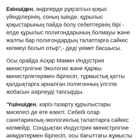
Екіншіден
, өңірлерде рұқсатсыз қоқыс
үйінділерінің, соның ішінде, құрылыс
қоқыстарының пайда болу себептерінің бірі -
елде құрылыс полигондарының болмауы және
жалпы бар полигондардың талаптарға сәйкес
келмеуі болып отыр",- деді үкімет басшысы.
Осы орайда Асқар Мамин Индустрия
министрлігіне Экология және Қаржы
министрліктерімен бірлесіп, тұрмыстық қатты
қалдықтарға арналған полигонның үлгілік
жобасын әзірлеуді тапсырды.
"
Үшіншіден
, кәріз-тазарту құрылыстары
мәселесі де өте өзекті. Себебі олар
санитариялық-экологиялық талаптарға сәйкес
келмейді. Сондықтан Индустрия министрлігіне
әкімдіктермен бірлесіп, осы бағыттағы жұмысты