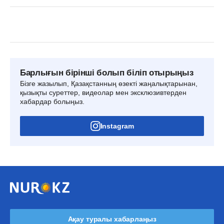
Барлығын бірінші болып біліп отырыңыз
Бізге жазылып, Қазақстанның өзекті жаңалықтарынан,
қызықты суреттер, видеолар мен эксклюзивтерден
хабардар болыңыз.
Instagram
Ақау туралы хабарлаңыз