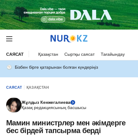
САЯСАТ
Қазақстан
Сыртқы саясат
Тағайындау
Бізбен бірге қатарынан болған күндеріңіз
САЯСАТ
ҚАЗАҚСТАН
Жұлдыз Кенжегалиева
Қазақ редакциясының басшысы
Мамин министрлер мен әкімдерге
бес бірдей тапсырма берді