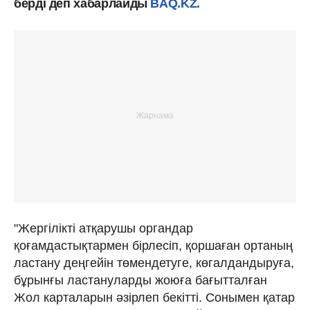
берді деп хабарлайды
BAQ.KZ.
"Жергілікті атқарушы органдар
қоғамдастықтармен бірлесіп, қоршаған ортаның
ластану деңгейін төмендетуге, көгалдандыруға,
бұрынғы ластануларды жоюға бағытталған
Жол карталарын әзірлеп бекітті. Сонымен қатар