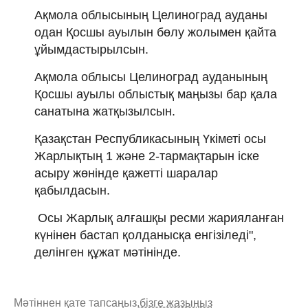
Ақмола облысының Целиноград ауданы
одан Қосшы ауылын бөлу жолымен қайта
ұйымдастырылсын.
Ақмола облысы Целиноград ауданының
Қосшы ауылы облыстық маңызы бар қала
санатына жатқызылсын.
Қазақстан Республикасының Үкіметі осы
Жарлықтың 1 және 2-тармақтарын іске
асыру жөнінде қажетті шаралар
қабылдасын.
Осы Жарлық алғашқы ресми жарияланған
күнінен бастап қолданысқа енгізіледі",
делінген құжат мәтінінде.
Мәтіннен қате тапсаңыз,
бізге жазыңыз