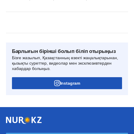
Барлығын бірінші болып біліп отырыңыз
Бізге жазылып, Қазақстанның өзекті жаңалықтарынан,
қызықты суреттер, видеолар мен эксклюзивтерден
хабардар болыңыз.
Instagram