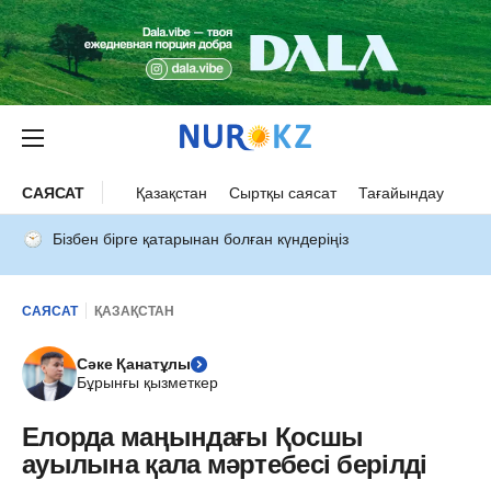
САЯСАТ
Қазақстан
Сыртқы саясат
Тағайындау
Бізбен бірге қатарынан болған күндеріңіз
САЯСАТ
ҚАЗАҚСТАН
Сәке Қанатұлы
Бұрынғы қызметкер
Елорда маңындағы Қосшы
ауылына қала мәртебесі берілді