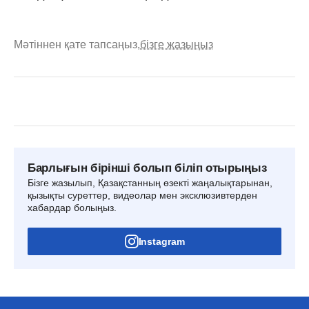
Мәтіннен қате тапсаңыз,
бізге жазыңыз
Барлығын бірінші болып біліп отырыңыз
Бізге жазылып, Қазақстанның өзекті жаңалықтарынан,
қызықты суреттер, видеолар мен эксклюзивтерден
хабардар болыңыз.
Instagram