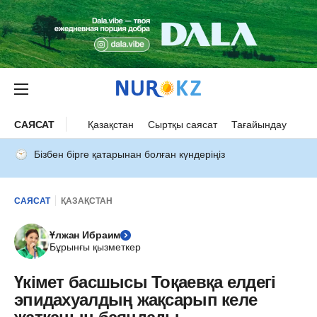
САЯСАТ
Қазақстан
Сыртқы саясат
Тағайындау
Бізбен бірге қатарынан болған күндеріңіз
САЯСАТ
ҚАЗАҚСТАН
Ұлжан Ибраим
Бұрынғы қызметкер
Үкімет басшысы Тоқаевқа елдегі
эпидахуалдың жақсарып келе