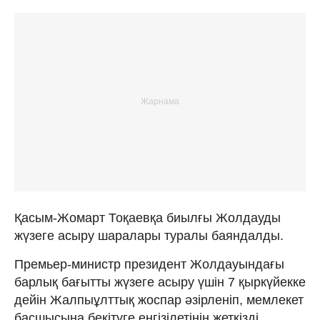
Қасым-Жомарт Тоқаевқа биылғы Жолдауды
жүзеге асыру шаралары туралы баяндалды.
Премьер-министр президент Жолдауындағы
барлық бағытты жүзеге асыру үшін 7 қыркүйекке
дейін Жалпыұлттық жоспар әзірленіп, мемлекет
басшысына бекітуге енгізілетінін жеткізді.