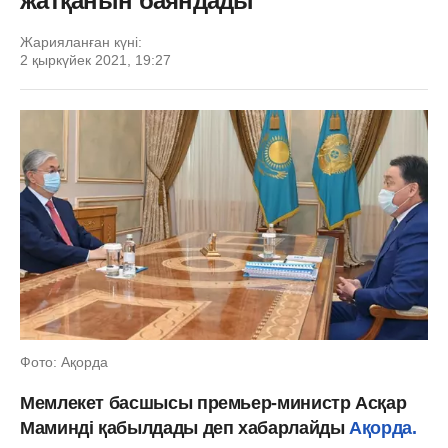
жатқанын баяндады
Жарияланған күні:
2 қыркүйек 2021, 19:27
Фото: Ақорда
Мемлекет басшысы премьер-министр Асқар
Маминді қабылдады деп хабарлайды
Ақорда.