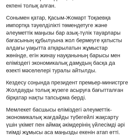
екпені толық алған.
Сонымен қатар, Қасым-Жомарт Тоқаевқа
импортқа тәуелділікті төмендетуге және
әлеуметтік маңызы бар азық-түлік тауарлары
бағасының құбылуына жол бермеуге қатысты
алдағы уақытта атқарылатын жұмыстар
жөнінде, егін жинау науқанының барысы мен
еліміздегі экономикалық дамудың басқа да
өзекті мәселелері туралы айтылды.
Кездесу соңында президент премьер-министрге
Жолдауды толық жүзеге асыруға бағытталған
бірқатар нақты тапсырма берді.
Мемлекет басшысы еліміздегі әлеуметтік-
экономикалық жағдайды түбегейлі жақсарту
үшін үкімет пен аймақ әкімдерінің үйлесімді әрі
тиімді жұмысы аса маңызды екенін атап өтті.