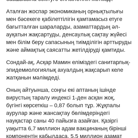
Аталған жоспар экономиканың орнықтылығы
мен бәсекеге қабілеттілігін қамтамасыз етуге
бағытталған шараларды, азаматтардың әл-
ауқатын жақсартуды, денсаулық сақтау жүйесі
мен білім беру сапасының тиімділігін арттыруды
және аймақтық саясатты жетілдіруді қамтиды.
Сондай-ақ, Асқар Мамин еліміздегі санитарлық-
эпидемиологиялық ахуалдың жақсарып келе
жатқанын мәлімдеді.
Оның айтуынша, соңғы екі аптаның ішінде
вирустың таралу индексі 1-ден асқан жоқ,
бүгінгі көрсеткіш – 0,87 болып тұр. Жұқпалы
аурулар және жансақтау бөлімдеріндегі
науқастар саны 40 пайызға азайған. Қазіргі
уақытта 6,7 миллион адам вакцинаның бірінші
компонентін қабылдаса, 5,5 миллион азамат