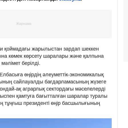
ри қоймадағы жарылыстан зардап шеккен
ына көмек көрсету шаралары және қалпына
мәлімет берілді.
лбасыға өңірдің әлеуметтік-экономикалық
ясының сайлауалды бағдарламасының жүзеге
ондай-ақ аграрлық сектордағы мәселелерді
ыспен қамтуға бағытталған шаралар туралы
ың тұңғыш президенті өңір басшылығының