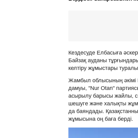
Кездесуде Елбасыға әске
Байзақ ауданы тұрғындар
келтіру жұмыстары туралы 
Жамбыл облысының әкімі Е
дамуы, "Nur Otan" парти
асырылу барысы жайлы, с
шешуге және халықты жұм
да баяндады. Қазақстанн
жұмысына оң баға берді.