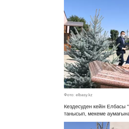
Фото: elbasy.kz
Кездесуден кейін Елбасы "
танысып, мекеме аумағына