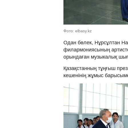
Фото: elbasy.kz
Одан бөлек, Нұрсұлтан Н
филармониясының артистер
орындаған музыкалық шы
Қазақстанның тұңғыш през
кешенінің жұмыс барысым