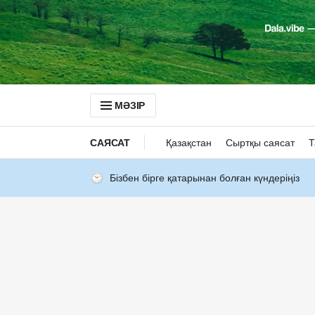
МӘЗІР
САЯСАТ
Қазақстан
Сыртқы саясат
Т
Бізбен бірге қатарынан болған күндеріңіз