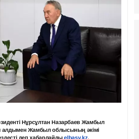
езиденті Нұрсұлтан Назарбаев Жамбыл
ы алдымен Жамбыл облысының әкімі
ездесті деп хабарлайды
elbasy.kz
.