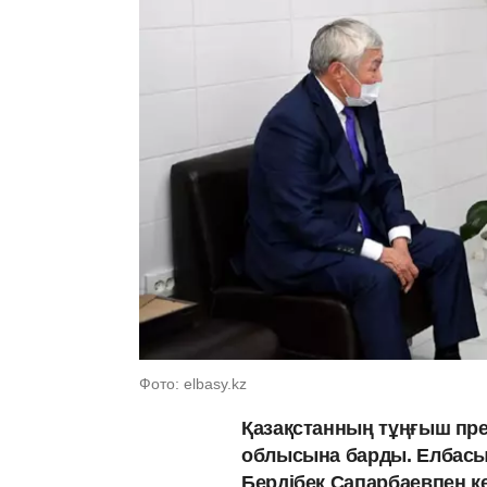
Фото: elbasy.kz
Қазақстанның тұңғыш пр
облысына барды. Елбас
Бердібек Сапарбаевпен к