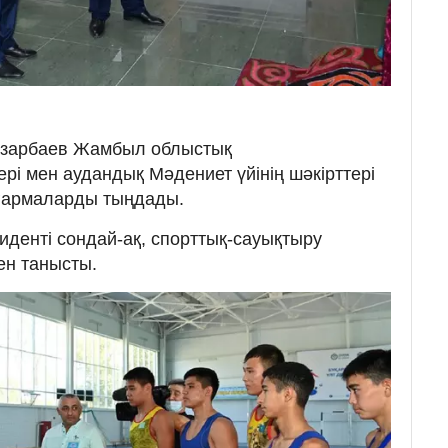
азарбаев Жамбыл облыстық
і мен аудандық Мәдениет үйінің шәкірттері
ғармаларды тыңдады.
иденті сондай-ақ, спорттық-сауықтыру
ен танысты.