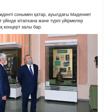
иденті сонымен қатар, ауылдағы Мәдениет
 үйінде кітапхана және түрлі үйірмелер
қ концерт залы бар.