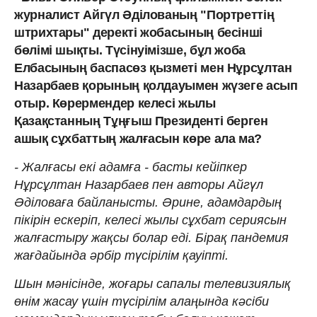
журналист Айгүл Әділованың "Портреттің
штрихтары" деректі жобасының бесінші
бөлімі шықты. Түсінуімізше, бұл жоба
Елбасының баспасөз қызметі мен Нұрсұлтан
Назарбаев қорының қолдауымен жүзеге асып
отыр. Көрермендер келесі жылы
Қазақстанның Тұңғыш Президенті берген
ашық сұхбаттың жалғасын көре ала ма?
- Жалғасы екі адамға - басты кейіпкер
Нұрсұлтан Назарбаев пен авторы Айгүл
Әділоваға байланысты. Әрине, адамдардың
пікірін ескеріп, келесі жылы сұхбат сериясын
жалғастыру жақсы болар еді. Бірақ пандемия
жағдайында әрбір түсірілім қауіпті.
Шын мәнісінде, жоғары сапалы телевизиялық
өнім жасау үшін түсірілім алаңында кәсіби