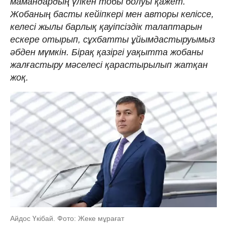
мамандардың үлкен тобы болуы қажет.
Жобаның басты кейіпкері мен авторы келіссе,
келесі жылы барлық қауіпсіздік талаптарын
ескере отырып, сұхбатты ұйымдастыруымыз
әбден мүмкін. Бірақ қазіргі уақытта жобаны
жалғастыру мәселесі қарастырылып жатқан
жоқ.
Айдос Үкібай. Фото: Жеке мұрағат