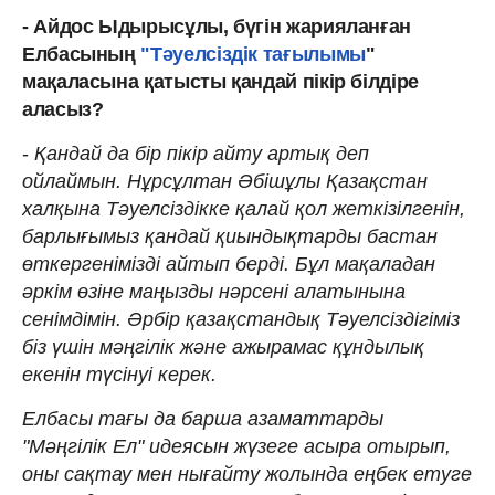
- Айдос Ыдырысұлы, бүгін жарияланған
Елбасының
"Тәуелсіздік
тағылымы
"
мақаласына қатысты қандай пікір білдіре
аласыз?
-
Қандай да бір пікір айту артық деп
ойлаймын. Нұрсұлтан Әбішұлы Қазақстан
халқына Тәуелсіздікке қалай қол жеткізілгенін,
барлығымыз қандай қиындықтарды бастан
өткергенімізді айтып берді. Бұл мақаладан
әркім өзіне маңызды нәрсені алатынына
сенімдімін. Әрбір қазақстандық Тәуелсіздігіміз
біз үшін мәңгілік және ажырамас құндылық
екенін түсінуі керек.
Елбасы тағы да барша азаматтарды
"Мәңгілік Ел" идеясын жүзеге асыра отырып,
оны сақтау мен нығайту жолында еңбек етуге