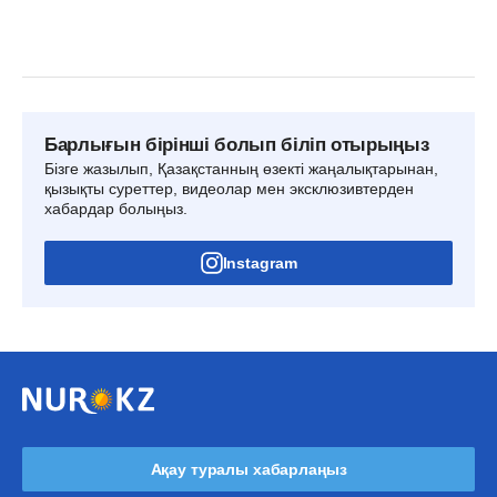
Барлығын бірінші болып біліп отырыңыз
Бізге жазылып, Қазақстанның өзекті жаңалықтарынан,
қызықты суреттер, видеолар мен эксклюзивтерден
хабардар болыңыз.
Instagram
Ақау туралы хабарлаңыз