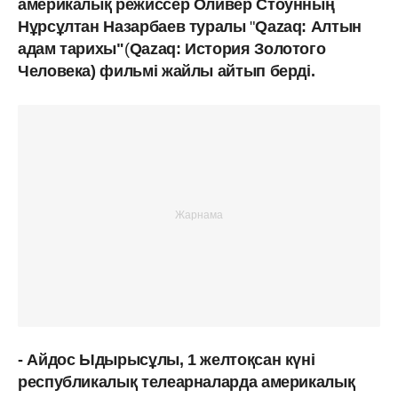
америкалық режиссер Оливер Стоунның
Нұрсұлтан Назарбаев туралы
"
Qazaq: Алтын
адам тарихы"
(
Qazaq: История Золотого
Человека) фильмі жайлы айтып берді.
- Айдос Ыдырысұлы, 1 желтоқсан күні
республикалық телеарналарда америкалық