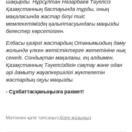
шақырды. Нұрсұлтан Назарбаев Тәуелсіз
Қазақстанның бастауында тұрды, оның
мақаласында жастар білуі тиіс
мемлекетіміздің қалыптасуындағы маңызды
белестер көрсетілген.
Елбасы қазіргі жастардың Отанымыздың даму
жолында үлкен жетістіктерге жететініне нық
сенеді. Сондықтан мақаланы, ең алдымен,
Қазақстанның Тәуелсіздігін сақтау және одан
әрі дамыту жауапкершілігі жүктелетін
жастардың оқуы маңызды.
- Сұхбаттасқаныңызға рахмет!
Мәтіннен қате тапсаңыз,
бізге жазыңыз