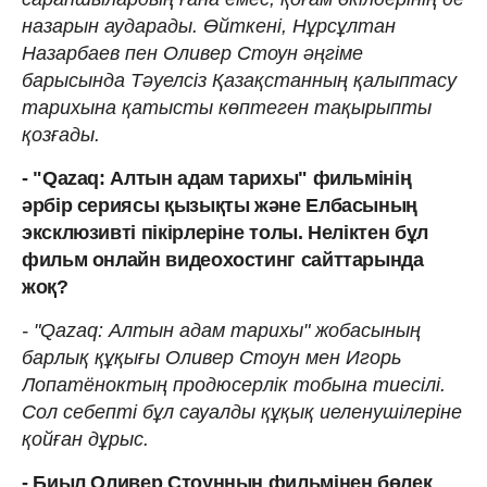
назарын аударады. Өйткені, Нұрсұлтан
Назарбаев пен Оливер Стоун әңгіме
барысында Тәуелсіз Қазақстанның қалыптасу
тарихына қатысты көптеген тақырыпты
қозғады.
- "Qazaq: Алтын адам тарихы" фильмінің
әрбір сериясы қызықты және Елбасының
эксклюзивті пікірлеріне толы. Неліктен бұл
фильм онлайн видеохостинг сайттарында
жоқ?
- "Qazaq: Алтын адам тарихы" жобасының
барлық құқығы Оливер Стоун мен Игорь
Лопатёноктың продюсерлік тобына тиесілі.
Сол себепті бұл сауалды құқық иеленушілеріне
қойған дұрыс.
- Биыл Оливер Стоунның фильмінен бөлек