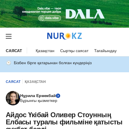
САЯСАТ
Қазақстан
Сыртқы саясат
Тағайындау
Бізбен бірге қатарынан болған күндеріңіз
САЯСАТ
ҚАЗАҚСТАН
Нұрила Ермекбай
Бұрынғы қызметкер
Айдос Үкібай Оливер Стоунның
Елбасы туралы фильміне қатысты