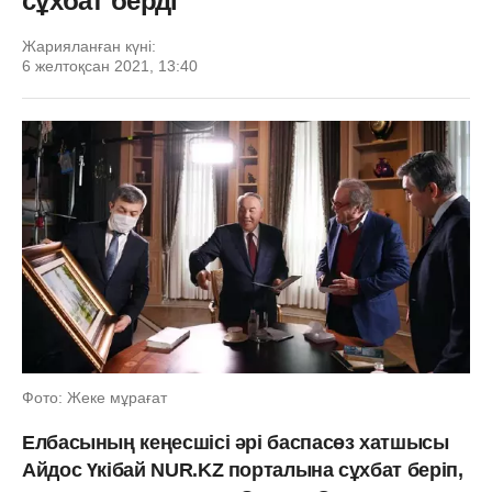
сұхбат берді
Жарияланған күні:
6 желтоқсан 2021, 13:40
Фото: Жеке мұрағат
Елбасының кеңесшісі әрі баспасөз хатшысы
Айдос Үкібай NUR.KZ порталына сұхбат беріп,