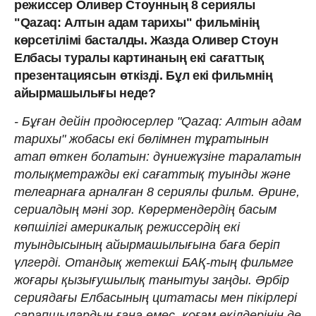
режиссер Оливер Стоунның 8 сериялы
"Qazaq: Алтын адам тарихы" фильмінің
көрсетілімі басталды. Жазда Оливер Стоун
Елбасы туралы картинаның екі сағаттық
презентациясын өткізді. Бұл екі фильмнің
айырмашылығы неде?
- Бұған дейін продюсерлер "Qazaq: Алтын адам
тарихы" жобасы екі бөлімнен тұратынын
атап өткен болатын: дүниежүзіне таралатын
толықметражды екі сағаттық туынды және
телеарнаға арналған 8 сериялы фильм. Әрине,
сериалдың мәні зор. Көрермендердің басым
көпшілігі америкалық режиссердің екі
туындысының айырмашылығына баға беріп
үлгерді. Отандық жетекші БАҚ-тың фильмге
жоғары қызығушылық танытуы заңды. Әрбір
сериядағы Елбасының цитатасы мен пікірлері
сарапшылардың ғана емес, қоғам өкілдерінің де