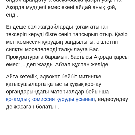
Ақорда мүдделі емес екені айдай анық қой,
енді.
Ендеше сол жағдайларды қоғам атынан
тексеріп көруді бізге сеніп тапсырып отыр. Қазір
мен комиссия құрудың заңдылығы, өкілеттігі
сияқты мәселелерді талқылауға Бас
Прокуратураға барамын, бастысы Ақорда қарсы
емес", - деп жазды Абзал Құспан желіде.
Айта кетейік, адвокат бейбіт митингке
қатысушыларға қатысты құқық қорғау
органдарындағы материалдар бойынша
қоғамдық комиссия құруды ұсынып
, видеоүндеу
де жасаған болатын.