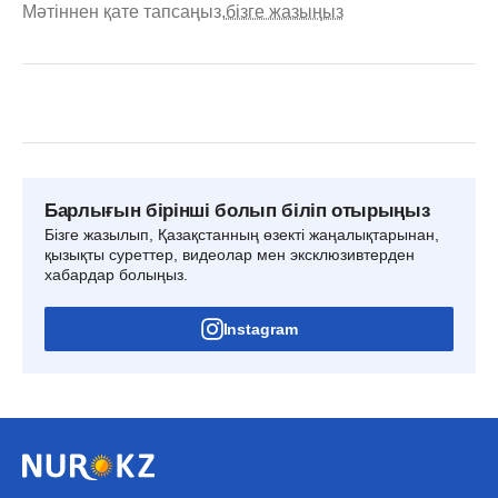
Мәтіннен қате тапсаңыз,
бізге жазыңыз
Барлығын бірінші болып біліп отырыңыз
Бізге жазылып, Қазақстанның өзекті жаңалықтарынан,
қызықты суреттер, видеолар мен эксклюзивтерден
хабардар болыңыз.
Instagram