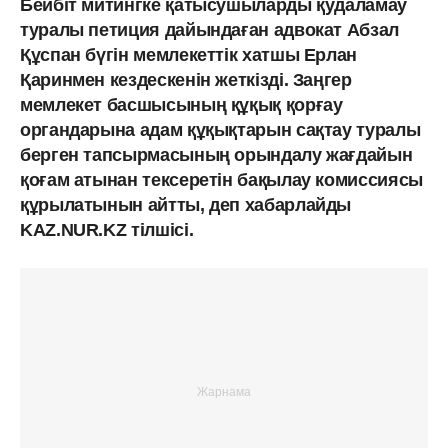
Бейбіт митингке қатысушыларды қудаламау
туралы петиция дайындаған адвокат Абзал
Құспан бүгін мемлекеттік хатшы Ерлан
Қаринмен кездескенін жеткізді. Заңгер
мемлекет басшысының құқық қорғау
органдарына адам құқықтарын сақтау туралы
берген тапсырмасының орындалу жағдайын
қоғам атынан тексеретін бақылау комиссиясы
құрылатынын айтты, деп хабарлайды
KAZ.NUR.KZ тілшісі.