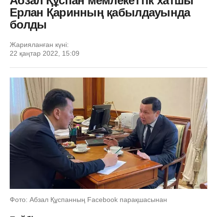
Абзал Құспан мемлекеттік хатшы
Ерлан Қаринның қабылдауында
болды
Жарияланған күні:
22 қаңтар 2022, 15:09
Фото: Абзал Құспанның Facebook парақшасынан