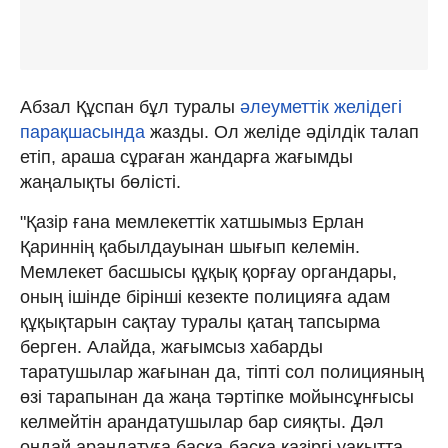
Абзал Құспан бұл туралы
әлеуметтік желідегі
парақшасында
жазды. Ол желіде әділдік талап
етіп, араша сұраған жандарға жағымды
жаңалықты бөлісті.
"Қазір ғана мемлекеттік хатшымыз Ерлан
Қариннің қабылдауынан шығып келемін.
Мемлекет басшысы құқық қорғау органдары,
оның ішінде бірінші кезекте полицияға адам
құқықтарын сақтау туралы қатаң тапсырма
берген. Алайда, жағымсыз хабарды
таратушылар жағынан да, тіпті сол полицияның
өзі тарапынан да жаңа тәртіпке мойынсұнғысы
келмейтін арандатушылар бар сияқты. Дәл
ондай арандатуға басқа-басқа қазіргі уақытта