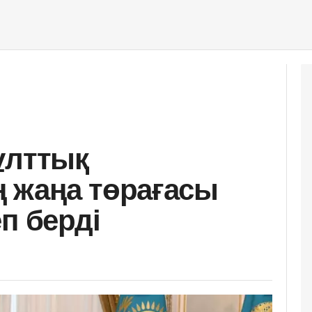
ұлттық
 жаңа төрағасы
п берді