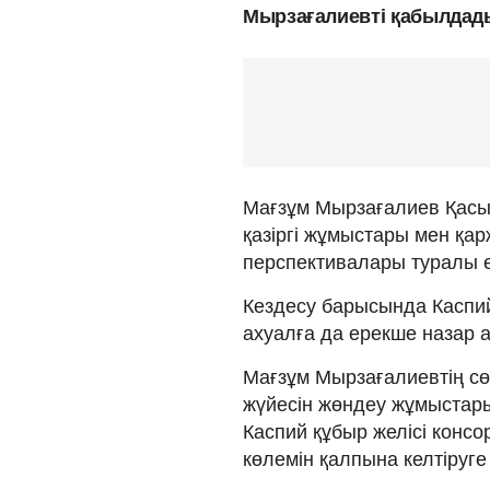
Мырзағалиевті қабылдад
Мағзұм Мырзағалиев Қасы
қазіргі жұмыстары мен қа
перспективалары туралы е
Кездесу барысында Каспий
ахуалға да ерекше назар 
Мағзұм Мырзағалиевтің с
жүйесін жөндеу жұмыстар
Каспий құбыр желісі кон
көлемін қалпына келтіруге 