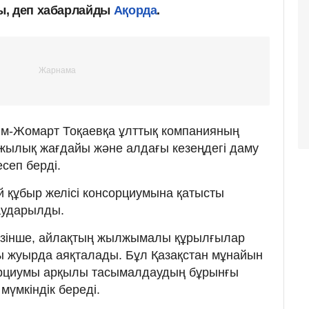
ы, деп хабарлайды
Ақорда
.
м-Жомарт Тоқаевқа ұлттық компанияның
ржылық жағдайы және алдағы кезеңдегі даму
сеп берді.
 құбыр желісі консорциумына қатысты
аударылды.
өзінше, айлақтың жылжымалы құрылғылар
ы жуырда аяқталады. Бұл Қазақстан мұнайын
сорциумы арқылы тасымалдаудың бұрынғы
мүмкіндік береді.