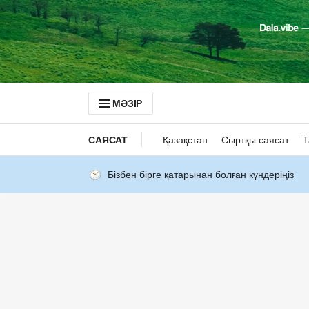
МӘЗІР
САЯСАТ
Қазақстан
Сыртқы саясат
Т
Бізбен бірге қатарынан болған күндеріңіз