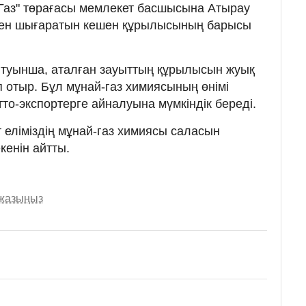
Газ" төрағасы мемлекет басшысына Атырау
ен шығаратын кешен құрылысының барысы
йтуынша, аталған зауыттың құрылысын жуық
 отыр. Бұл мұнай-газ химиясының өнімі
то-экспортерге айналуына мүмкіндік береді.
 еліміздің мұнай-газ химиясы саласын
енін айтты.
 жазыңыз