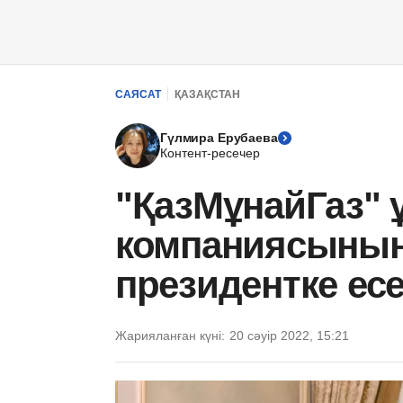
САЯСАТ
ҚАЗАҚСТАН
Гүлмира Ерубаева
Контент-ресечер
"ҚазМұнайГаз" 
компаниясының
президентке есе
Жарияланған күні:
20 сәуір 2022, 15:21