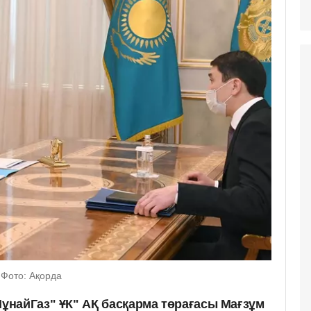
Фото: Ақорда
найГаз" ҰК" АҚ басқарма төрағасы Мағзұм