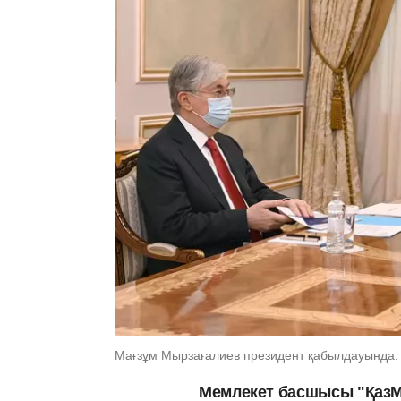
Мағзұм Мырзағалиев президент қабылдауында. 
Мемлекет басшысы "ҚазМұ