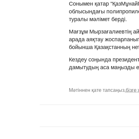
Сонымен қатар "ҚазМұнай
облысындағы полипропил
туралы мәлімет берді.
Мағзұм Мырзағалиевтің а
арада аяқтау жоспарланып
бойынша Қазақстанның нет
Кездеу соңында президент
дамытудың аса маңызды ек
Мәтіннен қате тапсаңыз,
бізге