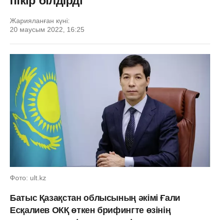
пікір білдірді
Жарияланған күні:
20 маусым 2022, 16:25
Фото: ult.kz
Батыс Қазақстан облысының әкімі Ғали
Есқалиев ОКҚ өткен брифингте өзінің