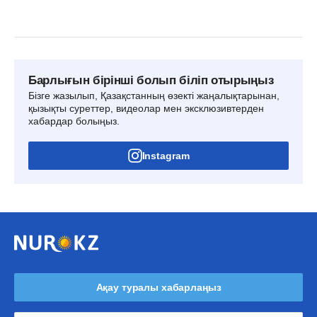
Барлығын бірінші болып біліп отырыңыз
Бізге жазылып, Қазақстанның өзекті жаңалықтарынан,
қызықты суреттер, видеолар мен эксклюзивтерден
хабардар болыңыз.
Instagram
Ақау туралы хабарлаңыз