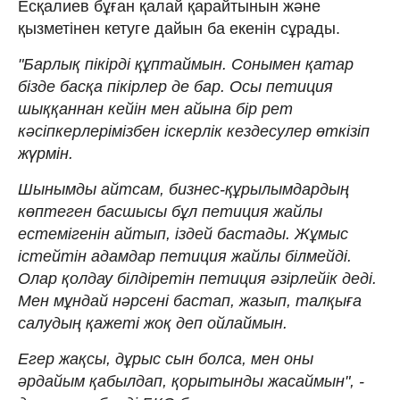
Есқалиев бұған қалай қарайтынын және
қызметінен кетуге дайын ба екенін сұрады.
"Барлық пікірді құптаймын. Сонымен қатар
бізде басқа пікірлер де бар. Осы петиция
шыққаннан кейін мен айына бір рет
кәсіпкерлерімізбен іскерлік кездесулер өткізіп
жүрмін.
Шынымды айтсам, бизнес-құрылымдардың
көптеген басшысы бұл петиция жайлы
естемігенін айтып, іздей бастады. Жұмыс
істейтін адамдар петиция жайлы білмейді.
Олар қолдау білдіретін петиция әзірлейік деді.
Мен мұндай нәрсені бастап, жазып, талқыға
салудың қажеті жоқ деп ойлаймын.
Егер жақсы, дұрыс сын болса, мен оны
әрдайым қабылдап, қорытынды жасаймын", -