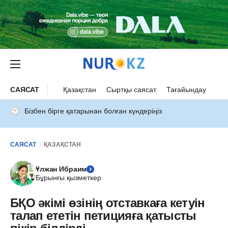
САЯСАТ
Қазақстан
Сыртқы саясат
Тағайындау
Бізбен бірге қатарынан болған күндеріңіз
САЯСАТ
ҚАЗАҚСТАН
Ұлжан Ибраим
Бұрынғы қызметкер
БҚО әкімі өзінің отставкаға кетуін
талап ететін петицияға қатысты