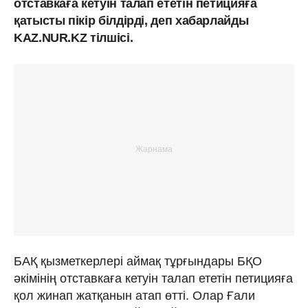
отставкаға кетуін талап ететін петицияға
қатысты пікір білдірді, деп хабарлайды
KAZ.NUR.KZ тілшісі.
БАҚ қызметкерлері аймақ тұрғындары БҚО
әкімінің отставкаға кетуін талап ететін петицияға
қол жинап жатқанын атап өтті. Олар Ғали