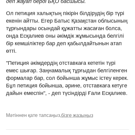
деп жауап берді БҚО басшысы.
Ол петиция халықтың пікірін білдірудің бір түрі
екенін айтты. Егер Батыс Қазақстан облысының
тұрғындары осындай құжатты жасаған болса,
онда Есқалиев оны әкімдік жұмысында белгілі
бір кемшіліктер бар деп қабылдайтынын атап
өтті.
"Петиция әкімдердің отставкаға кететін түрі
емес шығар. Заңнамалық тұрғыдан белгіленген
формалар бар, сол бойынша жұмыс істеу керек.
Бұл петиция бойынша, әрине, отставкаға кетуге
дайын емеспін", - деп түсіндірді Ғали Есқалиев.
Мәтіннен қате тапсаңыз,
бізге жазыңыз